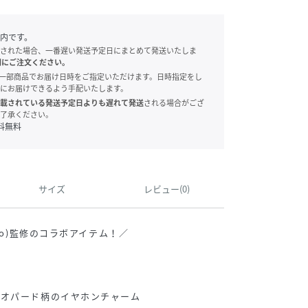
内です。
された場合、一番遅い発送予定日にまとめて発送いたしま
別にご注文ください。
onでは、一部商品でお届け日時をご指定いただけます。日時指定をし
にお届けできるよう手配いたします。
載されている発送予定日よりも遅れて発送
される場合がござ
了承ください。
料無料
サイズ
レビュー(0)
ato)監修のコラボアイテム！／
レオパード柄のイヤホンチャーム