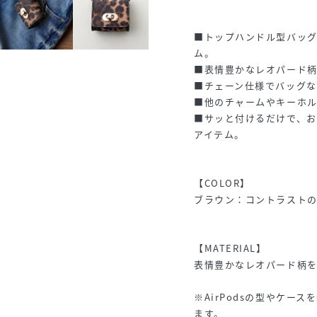
■トップハンドル型バッグを
ム。
■表情豊かなレオパード柄
■チェーン仕様でバッグ
■他のチャームやキーホ
■サッと付けるだけで、
アイテム。
【COLOR】
ブラウン：コントラスト
【MATERIAL】
表情豊かなレオパード柄
※AirPodsの型やケー
ます。