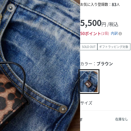
83
お気に入り登録数：
人
5,500
円 /税込
50
ポイント
1倍
内訳
SOLD OUT
ギフトラッピング対象
カラー：
ブラウン
サイズ
F
在庫なし