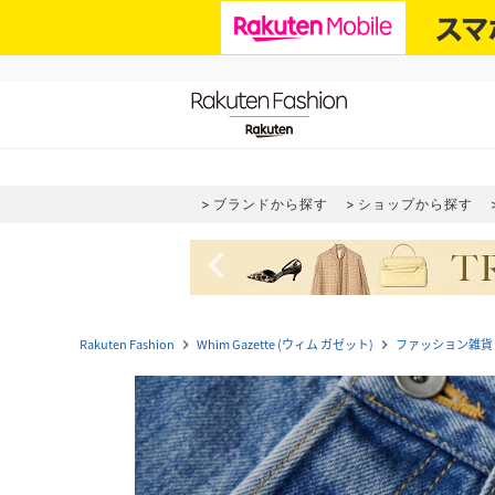
ブランドから探す
ショップから探す
navigate_before
Rakuten Fashion
Whim Gazette (ウィム ガゼット)
ファッション雑貨
navigate_next
navigate_next