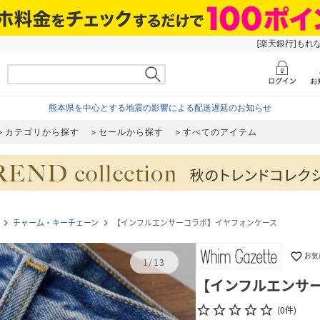
[楽天銀行]もれ
熊本県を中心とする地震の影響による配送遅延のお知らせ
カテゴリから探す
セールから探す
すべてのアイテム
チャーム・キーチェーン
【インフルエンサーコラボ】イヤフォンケース
navigate_next
navigate_next
favorite_border
お気
1
/
13
【インフルエンサ
star_border
star_border
star_border
star_border
star_border
(
0
件
)