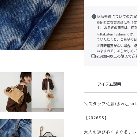
info
商品発送についてのご案
※同時に複数の商品を注文
す。
お急ぎの商品は、個
※Rakuten Fashi
ていただくと、ご希望の日
※日時指定がない場合、記
いますので、あらかじめご
local_shipping
3,980
円以上の購入で送
アイテム説明
＼スタッフ佐藤(@wg_s
【2026SS】
大人の遊び心くすぐる、