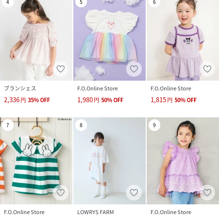
4
5
6
ブランシェス
F.O.Online Store
F.O.Online Store
2,336
1,980
1,815
円
35
%
OFF
円
50
%
OFF
円
50
%
OFF
7
8
9
F.O.Online Store
LOWRYS FARM
F.O.Online Store