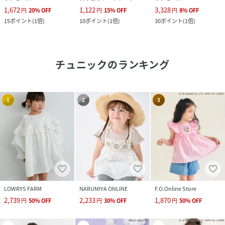
1,672
1,122
3,328
円
20
%
OFF
円
15
%
OFF
円
8
%
OFF
15
ポイント
(
1倍
)
10
ポイント
(
1倍
)
30
ポイント
(
1倍
)
チュニック
のランキング
1
2
3
LOWRYS FARM
NARUMIYA ONLINE
F.O.Online Store
2,739
2,233
1,870
円
50
%
OFF
円
30
%
OFF
円
50
%
OFF