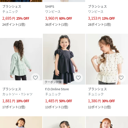
ブランシェス
SHIPS
ブランシェス
チュニック
ワンピース
ワンピース
2,695
3,960
3,153
円
25
%
OFF
円
60
%
OFF
円
13
%
OFF
24
ポイント
(
1倍
)
36
ポイント
(
1倍
)
28
ポイント
(
1倍
)
クーポン対象
ブランシェス
F.O.Online Store
ブランシェス
カットソー・Tシャツ
チュニック
チュニック
1,881
1,485
1,386
円
10
%
OFF
円
50
%
OFF
円
30
%
OFF
17
ポイント
(
1倍
)
13
ポイント
(
1倍
)
12
ポイント
(
1倍
)