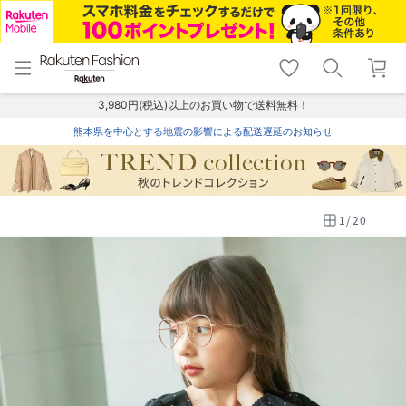
menu
home
search
favorite_border
shopping_cart
lock_outline
メニュー
トップ
検索
お気に入り
カート
ログイン
3,980円(税込)以上のお買い物で送料無料！
熊本県を中心とする地震の影響による配送遅延のお知らせ
1
/
20