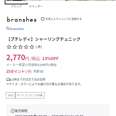
ブラック
ラベンダー
favorite_border
お気に入りショップに登録する
branshes
sell
【プチレディ】シャーリングチュニック
star_border
star_border
star_border
star_border
star_border
(
-
件
)
2,770
円 /税込
13
%OFF
メーカー希望小売価格
3,190
円 /税込
25
ポイント
1倍
内訳
local_shipping
12時までの注文で当日出荷
※サイズ・カラーによりお届け日が異なる場合があります。
SALE
ギフトラッピング対象
schedule
販売期間