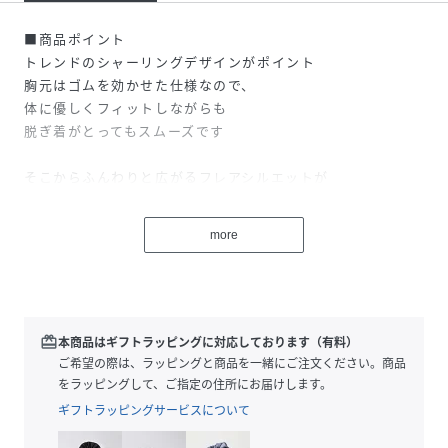
■商品ポイント
トレンドのシャーリングデザインがポイント
胸元はゴムを効かせた仕様なので、
体に優しくフィットしながらも
脱ぎ着がとってもスムーズです
そこからふんわりと広がるフレアシルエットが
女の子らしい可憐な印象を演出します
more
【プチレディ】
『今日はなにを着ようかな？』
開けるたびにわくわくする、
私だけのクローゼット
redeem
本商品はギフトラッピングに対応しております（有料）
ちょっと背伸びしたい女の子へ
ご希望の際は、ラッピングと商品を一緒にご注文ください。商品
PetitLady/プチレディシリーズ
をラッピングして、ご指定の住所にお届けします。
ギフトラッピングサービスについて
-----