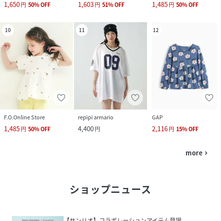
1,650
1,603
1,485
円
50
%
OFF
円
51
%
OFF
円
50
%
OFF
10
11
12
F.O.Online Store
repipi armario
GAP
1,485
4,400
2,116
円
50
%
OFF
円
円
15
%
OFF
more
navigate_next
ショップニュース
【サンリオ】コラボレーションアイテム登場