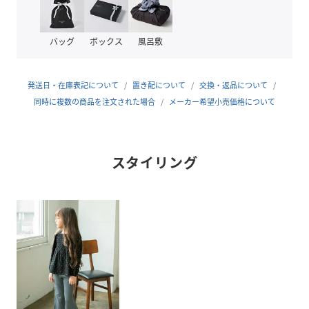
透け感：ややあり
伸縮性：なし
バッグ
ボックス
風呂敷
※モデル着用写真についてはイメージの為、実際の
商品とカラーや仕様が異なる場合がございますので、
商品画像をご覧ください。
発送日・在庫表記について
置き配について
交換・返品について
※商品の色味につきまして、お客様のお使いのPCの
同時に複数の商品を注文された場合
メーカー希望小売価格について
モニター環境により実際のカラーと画像の色味が
違って見える場合が御座います。
予めご了承の上、ご注文下さい。
スタイリング
※店頭・外での撮影画像は光の加減で、
実際の商品より明るく見える場合が御座います。
性別タイプ
キッズ
原産国
中国製
素材
ポリエステル99% ポリウレタン1%
サイズ
90cm、100cm、110cm、120cm、130cm、