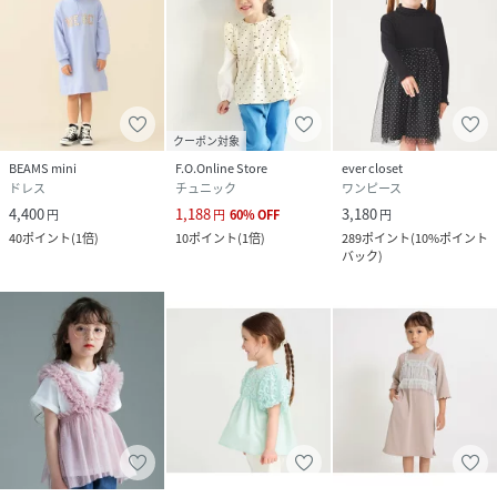
クーポン対象
BEAMS mini
F.O.Online Store
ever closet
ドレス
チュニック
ワンピース
4,400
1,188
3,180
円
円
60
%
OFF
円
40
ポイント
(
1倍
)
10
ポイント
(
1倍
)
289
ポイント
(
10%ポイント
バック
)