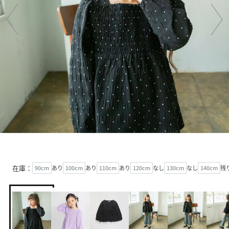
在庫：
90cm
あり
100cm
あり
110cm
あり
120cm
なし
130cm
なし
140cm
残