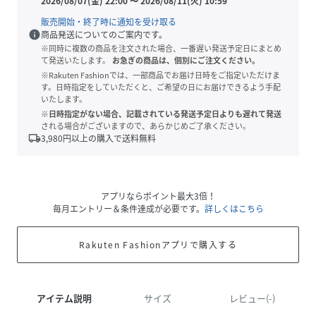
2026/08/07(金) 22:00
〜
2026/08/11(火) 10:59
販売開始・終了時に通知を受け取る
info
商品発送についてのご案内です。
※同時に複数の商品を注文された場合、一番遅い発送予定日にまとめ
て発送いたします。
お急ぎの商品は、個別にご注文ください。
※Rakuten Fashionでは、一部商品でお届け日時をご指定いただけま
す。日時指定をしていただくと、ご希望の日にお届けできるよう手配
いたします。
※日時指定がない場合、記載されている発送予定日よりも遅れて発送
される場合がございますので、あらかじめご了承ください。
local_shipping
3,980
円以上の購入で送料無料
アプリならポイント最大3倍！
毎月エントリー＆条件達成が必要です。
詳しくはこちら
Rakuten Fashionアプリで購入する
アイテム説明
サイズ
レビュー(-)