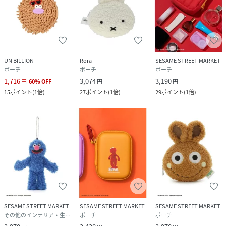
UN BILLION
Rora
SESAME STREET MARKET
ポーチ
ポーチ
ポーチ
1,716
3,074
3,190
円
60
%
OFF
円
円
15
ポイント
(
1倍
)
27
ポイント
(
1倍
)
29
ポイント
(
1倍
)
SESAME STREET MARKET
SESAME STREET MARKET
SESAME STREET MARKET
その他のインテリア・生活雑貨
ポーチ
ポーチ