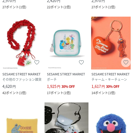
2,970
2,420
2,970
円
円
円
27
ポイント
(
1倍
)
22
ポイント
(
1倍
)
27
ポイント
(
1倍
)
SESAME STREET MARKET
SESAME STREET MARKET
SESAME STREET MARKET
その他のファッション雑貨
ポーチ
チャーム・キーチェーン
4,620
1,925
1,617
円
円
30
%
OFF
円
30
%
OFF
42
ポイント
(
1倍
)
17
ポイント
(
1倍
)
14
ポイント
(
1倍
)