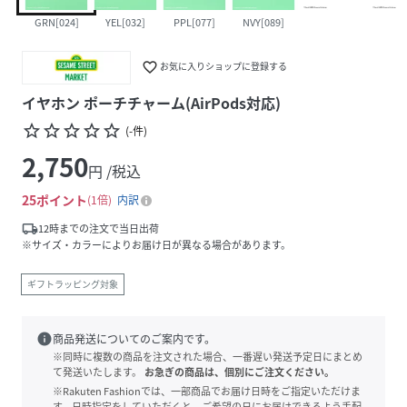
GRN[024]
YEL[032]
PPL[077]
NVY[089]
favorite_border
お気に入りショップに登録する
イヤホン ポーチチャーム(AirPods対応)
star_border
star_border
star_border
star_border
star_border
(
-
件
)
2,750
円 /税込
25
ポイント
1倍
内訳
local_shipping
12時までの注文で当日出荷
※サイズ・カラーによりお届け日が異なる場合があります。
ギフトラッピング対象
info
商品発送についてのご案内です。
※同時に複数の商品を注文された場合、一番遅い発送予定日にまとめ
て発送いたします。
お急ぎの商品は、個別にご注文ください。
※Rakuten Fashionでは、一部商品でお届け日時をご指定いただけま
す。日時指定をしていただくと、ご希望の日にお届けできるよう手配