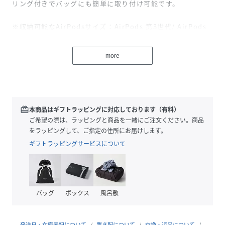
リング付きでバッグにも簡単に取り付け可能です。
※収納可能なAirPodsサイズ：AirPods 第3世代/ AirPods
第2世代/ AirPods Pro 第1世代、第2世代
more
【関連アイテム】
イヤホン ポーチチャーム(SSMUGB253219)
※照明の関係により、実際よりも色味が違って見える場合が
あります。
redeem
本商品はギフトラッピングに対応しております（有料）
またパソコン・スマートフォンなどの環境により、若干製品
ご希望の際は、ラッピングと商品を一緒にご注文ください。商品
と画像のカラーが異なる場合もございます。予めご了承くだ
をラッピングして、ご指定の住所にお届けします。
さい。
ギフトラッピングサービスについて
商品の色味は、商品単品画像をご参照下さい。
※商品画像はサンプルのため、色味やサイズ等の仕様に変更
がある場合がございますので、予めご了承ください。
バッグ
ボックス
風呂敷
性別タイプ
ユニセックス
発送日・在庫表記について
置き配について
交換・返品について