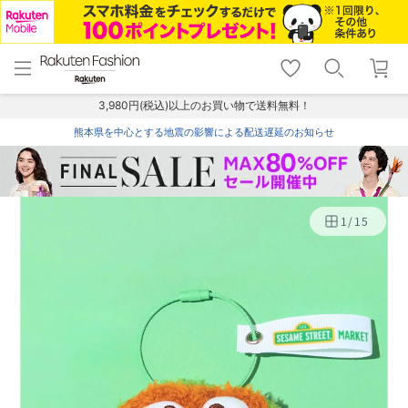
menu
home
search
favorite_border
shopping_cart
lock_outline
メニュー
トップ
検索
お気に入り
カート
ログイン
3,980円(税込)以上のお買い物で送料無料！
熊本県を中心とする地震の影響による配送遅延のお知らせ
1
/
15