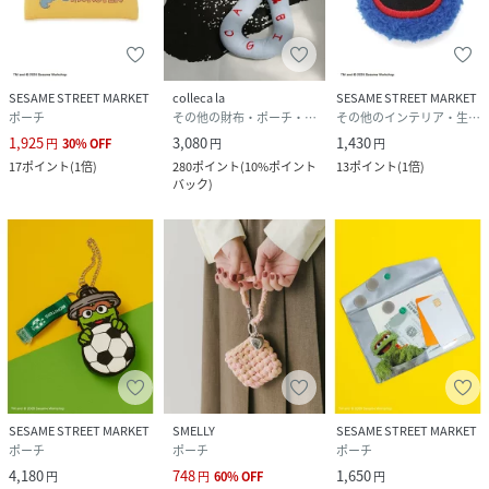
SESAME STREET MARKET
colleca la
SESAME STREET MARKET
ポーチ
その他の財布・ポーチ・ケース
その他のインテリア・生活雑貨
1,925
3,080
1,430
円
30
%
OFF
円
円
17
ポイント
(
1倍
)
280
ポイント
(
10%ポイント
13
ポイント
(
1倍
)
バック
)
SESAME STREET MARKET
SMELLY
SESAME STREET MARKET
ポーチ
ポーチ
ポーチ
4,180
748
1,650
円
円
60
%
OFF
円