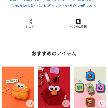
原産国
中国
同時に複数の商品を注文された場合
メーカー希望小売価格について
素材
本体:ポリエステル100%
サイズ
F[99]
シェア
ROOMに投稿
品番
RF9179_SSMUGB263203
(
SSMUGB263203-Lx-3U RF9179
)
おすすめのアイテム