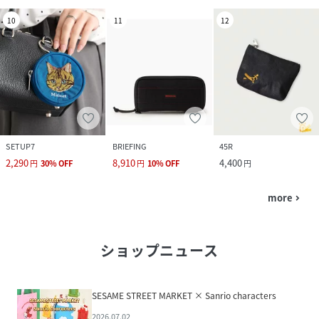
10
11
12
SETUP7
BRIEFING
45R
2,290
8,910
4,400
円
30
%
OFF
円
10
%
OFF
円
more
navigate_next
ショップニュース
SESAME STREET MARKET × Sanrio characters
2026.07.02