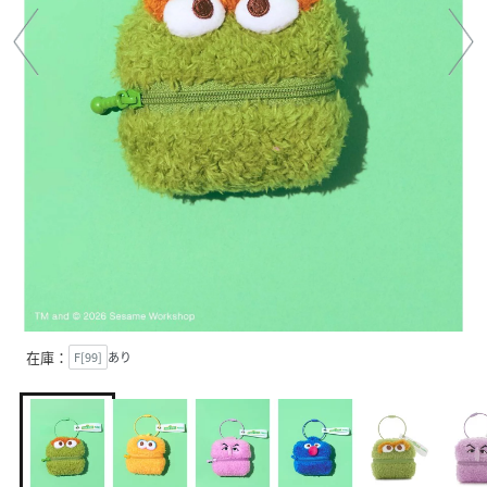
在庫：
F[99]
あり