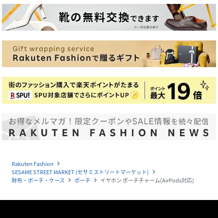
Rakuten Fashion
navigate_next
SESAME STREET MARKET (セサミストリートマーケット)
navigate_next
財布・ポーチ・ケース
ポーチ
イヤホン ポーチチャーム(AirPods対応)
navigate_next
navigate_next