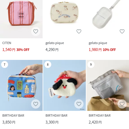
CITEN
gelato pique
gelato pique
1,540
4,290
1,980
円
30
%
OFF
円
円
10
%
OFF
7
8
9
BIRTHDAY BAR
BIRTHDAY BAR
BIRTHDAY BAR
3,850
3,300
2,420
円
円
円