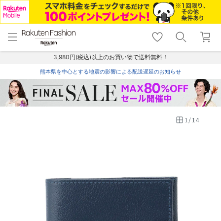
menu
home
search
favorite_border
shopping_cart
lock_outline
メニュー
トップ
検索
お気に入り
カート
ログイン
3,980円(税込)以上のお買い物で送料無料！
熊本県を中心とする地震の影響による配送遅延のお知らせ
1
/
14