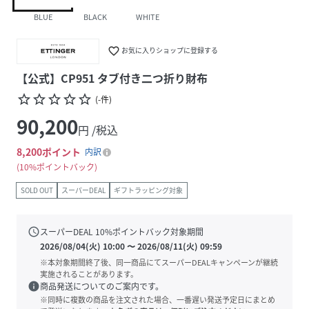
BLUE
BLACK
WHITE
favorite_border
お気に入りショップに登録する
【公式】CP951 タブ付き二つ折り財布
star_border
star_border
star_border
star_border
star_border
(
-
件
)
90,200
円 /税込
8,200
ポイント
内訳
10%ポイントバック
SOLD OUT
スーパーDEAL
ギフトラッピング対象
schedule
スーパーDEAL
10
%ポイントバック対象期間
2026/08/04(火) 10:00
〜
2026/08/11(火) 09:59
※本対象期間終了後、同一商品にてスーパーDEALキャンペーンが継続
実施されることがあります。
info
商品発送についてのご案内です。
※同時に複数の商品を注文された場合、一番遅い発送予定日にまとめ