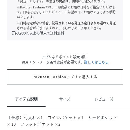
て発送いたします。
お急ぎの商品は、個別にご注文ください。
※Rakuten Fashionでは、一部商品でお届け日時をご指定いただけま
す。日時指定をしていただくと、ご希望の日にお届けできるよう手配
いたします。
※日時指定がない場合、記載されている発送予定日よりも遅れて発送
される場合がございますので、あらかじめご了承ください。
local_shipping
3,980
円以上の購入で送料無料
アプリならポイント最大3倍！
毎月エントリー＆条件達成が必要です。
詳しくはこちら
Rakuten Fashionアプリで購入する
アイテム説明
サイズ
レビュー(-)
【仕様】札入れ×1 コインポケット×1 カードポケット
×10 フラットポケット×2