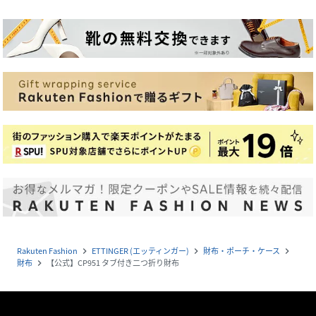
Rakuten Fashion
ETTINGER (エッティンガー)
財布・ポーチ・ケース
navigate_next
navigate_next
navigate_next
財布
【公式】CP951 タブ付き二つ折り財布
navigate_next