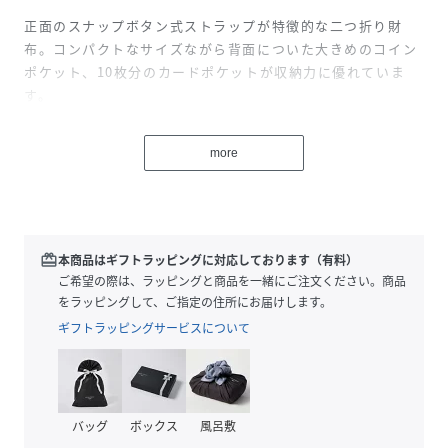
正面のスナップボタン式ストラップが特徴的な二つ折り財
布。コンパクトなサイズながら背面についた大きめのコイン
ポケット、10枚分のカードポケットが収納力に優れていま
す。
ゴートレザー(山羊革）を使用しており上品な光沢と光をかざ
more
した時に革表面に現れる独特のシボが魅力です。
性別タイプ
ユニセックス
redeem
本商品はギフトラッピングに対応しております（有料）
原産国
イギリス
ご希望の際は、ラッピングと商品を一緒にご注文ください。商品
をラッピングして、ご指定の住所にお届けします。
素材
やぎ革
ギフトラッピングサービスについて
サイズ
ONE
品番
RF8858_L0653CP9510
(
L0653CP9510-01-ON RF8858
)
バッグ
ボックス
風呂敷