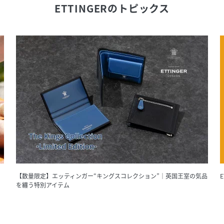
ETTINGER
のトピックス
【数量限定】エッティンガー“キングスコレクション”｜英国王室の気品
E
を纏う特別アイテム