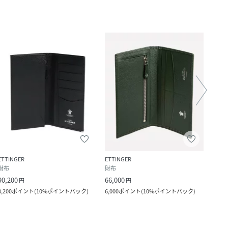
ETTINGER
ETTINGER
ETTI
財布
財布
その
90,200
66,000
34,1
円
円
8,200
ポイント
(
10%ポイントバック
)
6,000
ポイント
(
10%ポイントバック
)
3,100