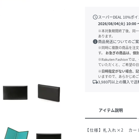
schedule
スーパーDEAL
10
%ポイ
2026/08/04(火) 10:00
※本対象期間終了後、同一
あります。
info
商品発送についてのご案
※同時に複数の商品を注文
す。
お急ぎの商品は、個
※Rakuten Fashi
ていただくと、ご希望の日
※日時指定がない場合、記
いますので、あらかじめご
local_shipping
3,980
円以上の購入で送
アイテム説明
【仕様】札入れ×2 カー