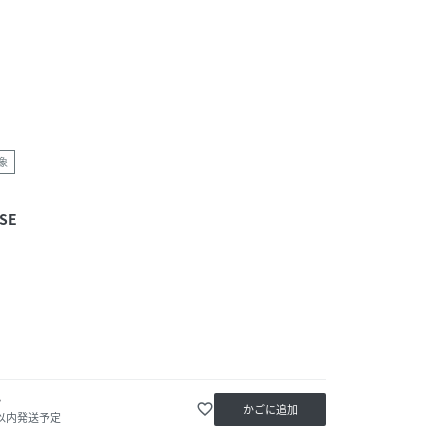
象
SE
か
favorite_border
かごに追加
日以内発送予定