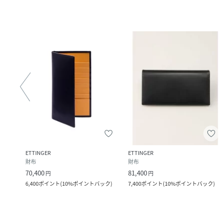
ETTINGER
ETTINGER
財布
財布
70,400
81,400
円
円
ック
)
6,400
ポイント
(
10%ポイントバック
)
7,400
ポイント
(
10%ポイントバック
)