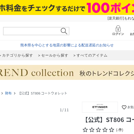
[楽天銀行]もれ
熊本県を中心とする地震の影響による配送遅延のお知らせ
カテゴリから探す
セールから探す
すべてのアイテム
財布
【公式】ST806 コートウォレット
navigate_next
navigate_next
favorite_border
お気
1
/
11
【公式】ST806 
star_border
star_border
star_border
star_border
star_border
(
-
件
)