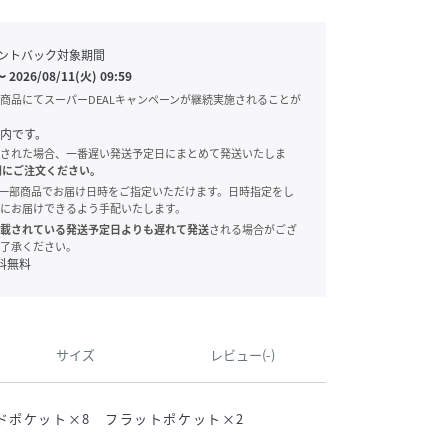
ントバック対象期間
〜
2026/08/11(火) 09:59
商品にてスーパーDEALキャンペーンが継続実施されることが
内です。
された場合、一番遅い発送予定日にまとめて発送いたしま
別にご注文ください。
onでは、一部商品でお届け日時をご指定いただけます。日時指定をし
にお届けできるよう手配いたします。
載されている発送予定日よりも遅れて発送
される場合がござ
了承ください。
料無料
サイズ
レビュー(-)
ドポケット×8 フラットポケット×2