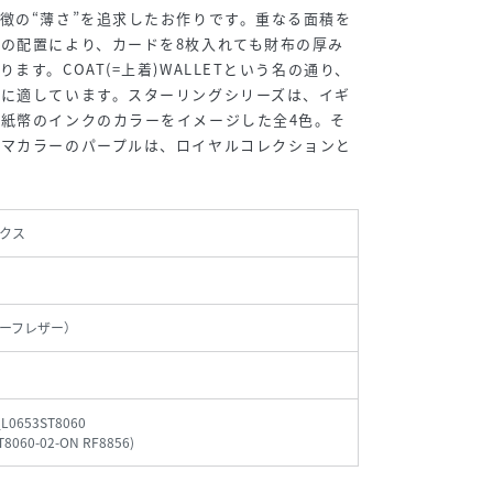
徴の“薄さ”を追求したお作りです。重なる面積を
の配置により、カードを8枚入れても財布の厚み
ます。COAT(=上着)WALLETという名の通り、
納に適しています。スターリングシリーズは、イギ
紙幣のインクのカラーをイメージした全4色。そ
ーマカラーのパープルは、ロイヤルコレクションと
クス
ーフレザー）
_L0653ST8060
T8060-02-ON RF8856
)