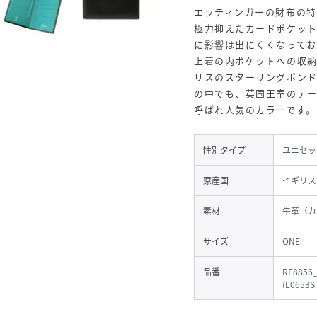
エッティンガーの財布の特
極力抑えたカードポケット
に影響は出にくくなっており
上着の内ポケットへの収
リスのスターリングポンド
の中でも、英国王室のテ
呼ばれ人気のカラーです。
性別タイプ
ユニセッ
原産国
イギリス
素材
牛革（カ
サイズ
ONE
品番
RF8856
(
L0653S