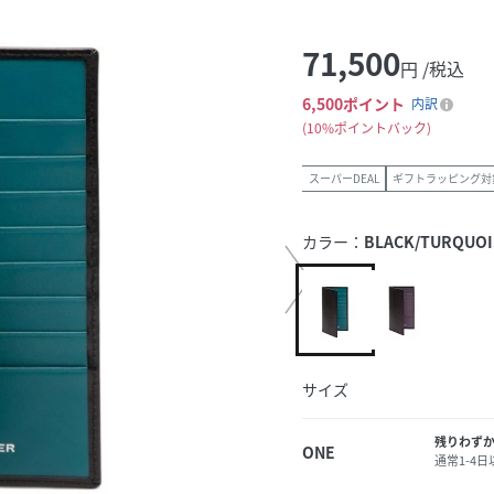
71,500
円 /税込
6,500
ポイント
内訳
10%ポイントバック
スーパーDEAL
ギフトラッピング対
カラー：
BLACK/TURQUOI
サイズ
残りわず
ONE
通常1-4