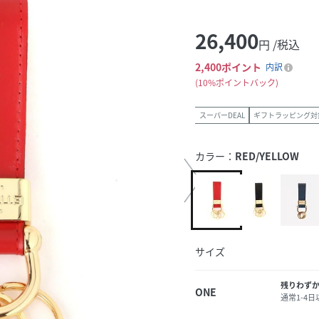
26,400
円 /税込
2,400
ポイント
内訳
10%ポイントバック
スーパーDEAL
ギフトラッピング対
カラー：
RED/YELLOW
サイズ
残りわず
ONE
通常1-4