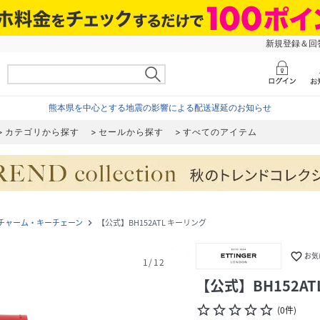
新規登録＆回答
熊本県を中心とする地震の影響による配送遅延のお知らせ
カテゴリから探す
セールから探す
すべてのアイテム
チャーム・キーチェーン
【公式】BH152ATL キーリング
navigate_next
favorite_border
お気
1
/
12
【公式】BH152A
star_border
star_border
star_border
star_border
star_border
(
0
件
)