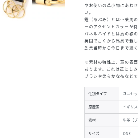
やお使いの革小物にあわ
い。
鐙（あぶみ）とは…乗馬
ーのアクセントカラーが特
パネルハイドとは馬の鞍
英国で古くから馬具で親
創業当時から今日まで続く
※素材の特性上、革の表
あります。これは革にし
ブラシや柔らかな布など
性別タイプ
ユニセッ
原産国
イギリス
素材
牛革（ブ
サイズ
ONE