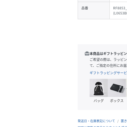
品番
RF8853
(
L0653B
redeem
本商品はギフトラッピン
ご希望の際は、ラッピン
て、ご指定の住所にお届
ギフトラッピングサービ
バッグ
ボックス
発送日・在庫表記について
置き