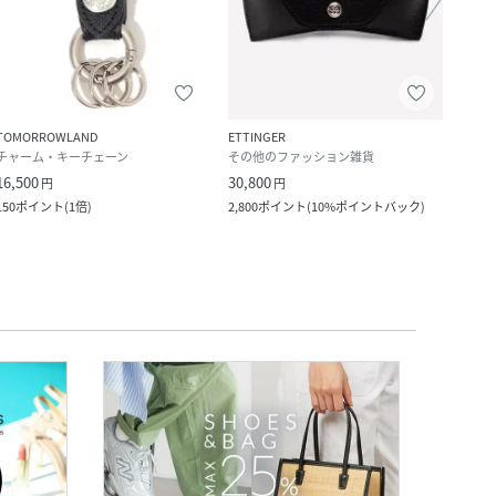
TOMORROWLAND
ETTINGER
ETTI
チャーム・キーチェーン
その他のファッション雑貨
財布
16,500
30,800
17,6
円
円
150
ポイント
(
1倍
)
2,800
ポイント
(
10%ポイントバック
)
1,600