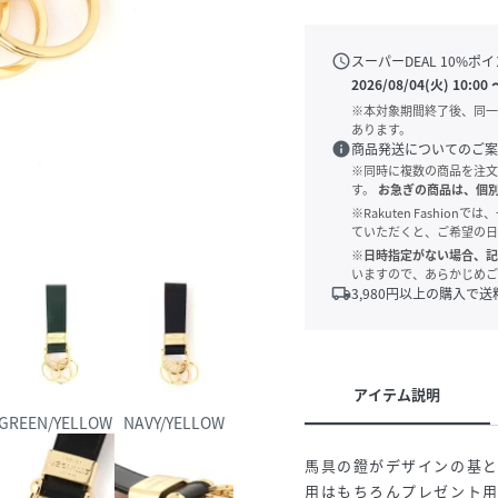
schedule
スーパーDEAL
10
%ポイ
2026/08/04(火) 10:00
※本対象期間終了後、同一
あります。
info
商品発送についてのご案
※同時に複数の商品を注文
す。
お急ぎの商品は、個
※Rakuten Fashi
ていただくと、ご希望の日
※日時指定がない場合、記
いますので、あらかじめご
local_shipping
3,980
円以上の購入で送
アイテム説明
GREEN/YELLOW
NAVY/YELLOW
馬具の鐙がデザインの基
用はもちろんプレゼント