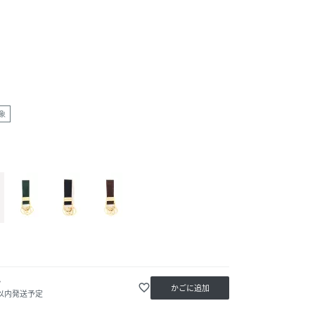
象
か
favorite_border
かごに追加
日以内発送予定