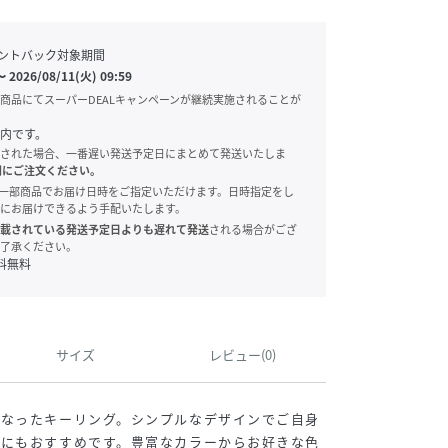
ントバック対象期間
〜
2026/08/11(火) 09:59
商品にてスーパーDEALキャンペーンが継続実施されることが
内です。
された場合、一番遅い発送予定日にまとめて発送いたしま
別にご注文ください。
onでは、一部商品でお届け日時をご指定いただけます。日時指定をし
にお届けできるよう手配いたします。
載されている発送予定日よりも遅れて発送
される場合がござ
了承ください。
料無料
サイズ
レビュー(0)
となったキーリング。シンプルなデザインでご自身
用にもおすすめです。豊富なカラーからお好きな色