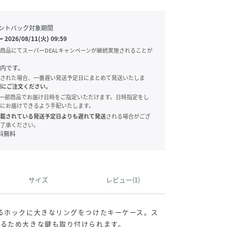
ントバック対象期間
〜
2026/08/11(火) 09:59
商品にてスーパーDEALキャンペーンが継続実施されることが
内です。
された場合、一番遅い発送予定日にまとめて発送いたしま
別にご注文ください。
onでは、一部商品でお届け日時をご指定いただけます。日時指定をし
にお届けできるよう手配いたします。
載されている発送予定日よりも遅れて発送
される場合がござ
了承ください。
料無料
サイズ
レビュー(1)
るホックに大きなリングをつけたキーケース。ス
するため大きな鍵も取り付けられます。