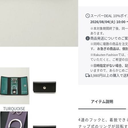
schedule
スーパーDEAL
10
%ポイ
2026/08/04(火) 10:00
※本対象期間終了後、同一
あります。
info
商品発送についてのご案
※同時に複数の商品を注文
す。
お急ぎの商品は、個
※Rakuten Fashi
ていただくと、ご希望の日
※日時指定がない場合、記
いますので、あらかじめご
local_shipping
3,980
円以上の購入で送
アイテム説明
TURQUOISE
4連のフックと、着脱でき
ナップ式のリングが回転