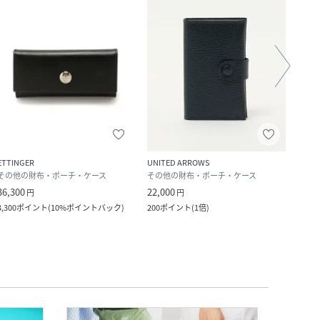
クー
ETTINGER
UNITED ARROWS
MYS S
その他の財布・ポーチ・ケース
その他の財布・ポーチ・ケース
その
36,300
22,000
8,800
円
円
3,300
ポイント
(
10%ポイントバック
)
200
ポイント
(
1倍
)
80
ポ