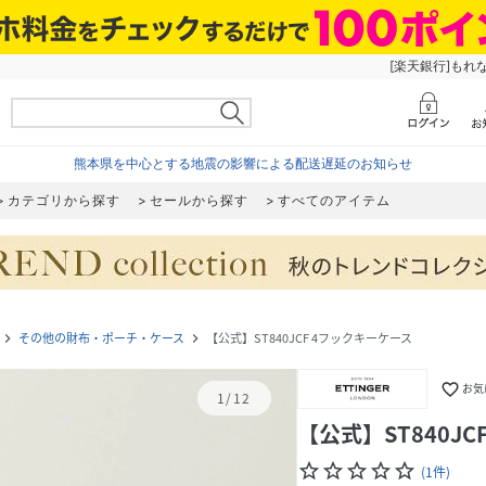
[楽天銀行]もれ
熊本県を中心とする地震の影響による配送遅延のお知らせ
カテゴリから探す
セールから探す
すべてのアイテム
その他の財布・ポーチ・ケース
【公式】ST840JCF 4フックキーケース
navigate_next
navigate_next
favorite_border
お気
1
/
12
【公式】ST840J
star_border
star_border
star_border
star_border
star_border
(
1
件
)