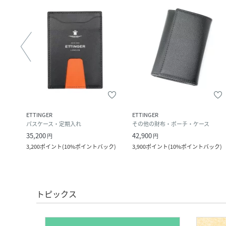
ETTINGER
ETTINGER
パスケース・定期入れ
その他の財布・ポーチ・ケース
35,200
42,900
円
円
ック
)
3,200
ポイント
(
10%ポイントバック
)
3,900
ポイント
(
10%ポイントバック
)
トピックス