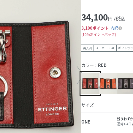
34,100
円 /税込
3,100
ポイント
内訳
10%ポイントバック
再入荷
スーパーDEAL
ギフトラッ
カラー：
RED
サイズ
残りわず
ONE
通常1-4