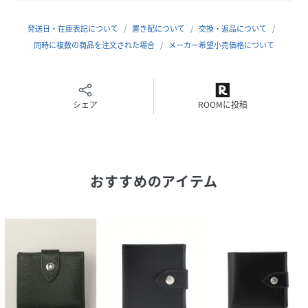
原産国
イギリス
発送日・在庫表記について
置き配について
交換・返品について
素材
同時に複数の商品を注文された場合
牛革（カーフレザー）
メーカー希望小売価格について
サイズ
ONE
品番
シェア
RF8821_L0661ST2181
ROOMに投稿
(
L0661ST2181-02-ON RF8821
)
おすすめのアイテム