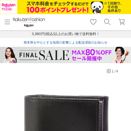
menu
home
search
favorite_border
shopping_cart
lock_outline
メニュー
トップ
検索
お気に入り
カート
ログイン
3,980円(税込)以上のお買い物で送料無料！
熊本県を中心とする地震の影響による配送遅延のお知らせ
1
/
4