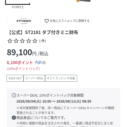
PURPLE
favorite_border
お気に入りショップに登録する
【公式】ST2181 タブ付きミニ財布
star_border
star_border
star_border
star_border
star_border
(
-
件
)
89,100
円 /税込
8,100
ポイント
内訳
10%ポイントバック
SOLD OUT
スーパーDEAL
ギフトラッピング対象
schedule
スーパーDEAL
10
%ポイントバック対象期間
2026/08/04(火) 10:00
〜
2026/08/11(火) 09:59
※本対象期間終了後、同一商品にてスーパーDEALキャンペーンが継続
実施されることがあります。
info
商品発送についてのご案内です。
※同時に複数の商品を注文された場合、一番遅い発送予定日にまとめ