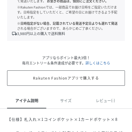
て発送いたします。
お急ぎの商品は、個別にご注文ください。
※Rakuten Fashionでは、一部商品でお届け日時をご指定いただけま
す。日時指定をしていただくと、ご希望の日にお届けできるよう手配
いたします。
※日時指定がない場合、記載されている発送予定日よりも遅れて発送
される場合がございますので、あらかじめご了承ください。
local_shipping
3,980
円以上の購入で送料無料
アプリならポイント最大3倍！
毎月エントリー＆条件達成が必要です。
詳しくはこちら
Rakuten Fashionアプリで購入する
アイテム説明
サイズ
レビュー(-)
【仕様】札入れ×1コインポケット×1カードポケット×8