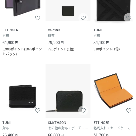
ETTINGER
Valextra
TUMI
財布
財布
財布
64,900
79,200
34,100
円
円
円
5,900
ポイント
(
10%ポイン
720
ポイント
(
1倍
)
310
ポイント
(
1倍
)
トバック
)
TUMI
SMYTHSON
ETTINGER
財布
その他の財布・ポーチ・ケース
名刺入れ・カードケース
26,400
66,000
51,700
円
円
円