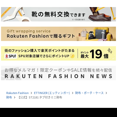
Rakuten Fashion
ETTINGER (エッティンガー)
財布・ポーチ・ケース
navigate_next
navigate_next
navigate_next
財布
【公式】ST2181 タブ付きミニ財布
navigate_next