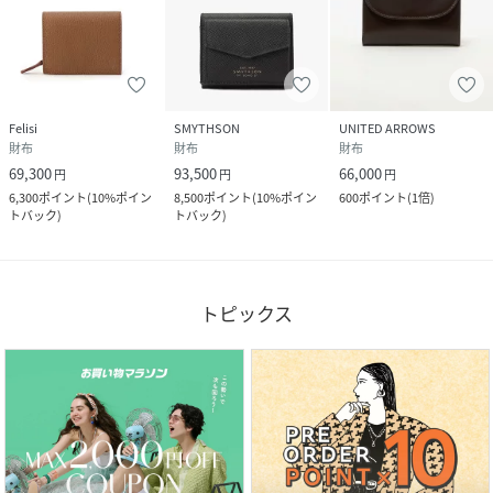
Felisi
SMYTHSON
UNITED ARROWS
財布
財布
財布
69,300
93,500
66,000
円
円
円
6,300
ポイント
(
10%ポイン
8,500
ポイント
(
10%ポイン
600
ポイント
(
1倍
)
トバック
)
トバック
)
トピックス