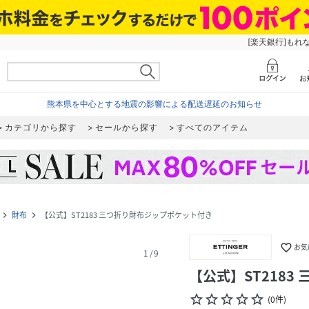
[楽天銀行]もれ
熊本県を中心とする地震の影響による配送遅延のお知らせ
カテゴリから探す
セールから探す
すべてのアイテム
財布
【公式】ST2183 三つ折り財布ジップポケット付き
navigate_next
navigate_next
favorite_border
お気
1
/
9
【公式】ST218
star_border
star_border
star_border
star_border
star_border
(
0
件
)