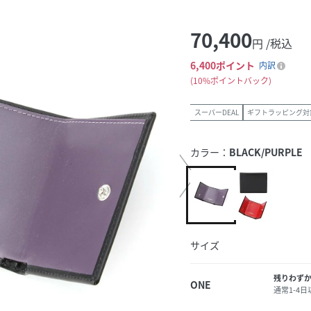
70,400
円 /税込
6,400
ポイント
内訳
10%ポイントバック
スーパーDEAL
ギフトラッピング対
カラー：
BLACK/PURPLE
サイズ
残りわず
ONE
通常1-4