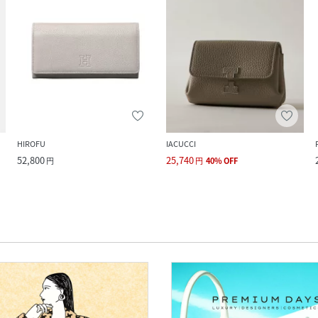
HIROFU
IACUCCI
52,800
25,740
円
円
40
%
OFF