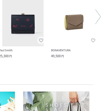
Paul Smith
BONAVENTURA
COAC
25,300
49,500
22,9
円
円