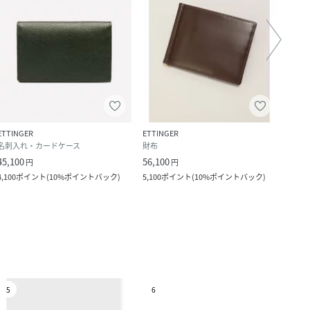
ETTINGER
ETTINGER
ETTI
名刺入れ・カードケース
財布
財布
45,100
56,100
90,2
円
円
4,100
ポイント
(
10%ポイントバック
)
5,100
ポイント
(
10%ポイントバック
)
8,200
5
6
7