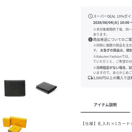
schedule
スーパーDEAL
10
%ポイ
2026/08/04(火) 10:00
※本対象期間終了後、同一
あります。
info
商品発送についてのご案
※同時に複数の商品を注文
す。
お急ぎの商品は、個
※Rakuten Fashi
ていただくと、ご希望の日
※日時指定がない場合、記
いますので、あらかじめご
local_shipping
3,980
円以上の購入で送
アイテム説明
【仕様】札入れ×1カード