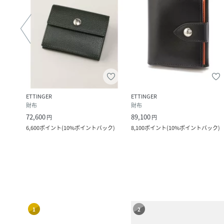
ETTINGER
ETTINGER
財布
財布
72,600
89,100
円
円
ック
)
6,600
ポイント
(
10%ポイントバック
)
8,100
ポイント
(
10%ポイントバック
)
1
2