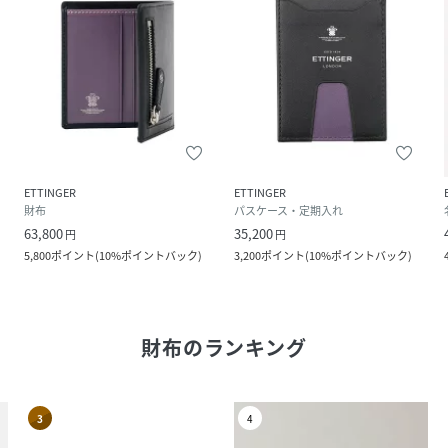
ETTINGER
ETTINGER
財布
パスケース・定期入れ
63,800
35,200
円
円
5,800
ポイント
(
10%ポイントバック
)
3,200
ポイント
(
10%ポイントバック
)
財布
のランキング
3
4