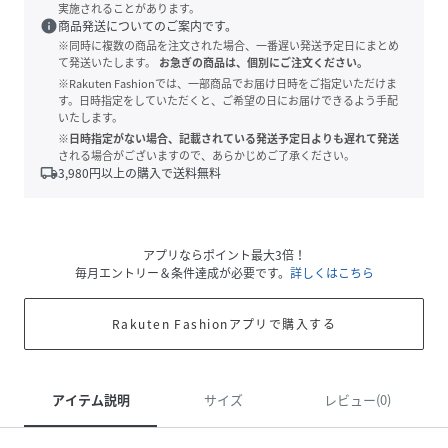
実施されることがあります。
info
商品発送についてのご案内です。
※同時に複数の商品を注文された場合、一番遅い発送予定日にまとめ
て発送いたします。
お急ぎの商品は、個別にご注文ください。
※Rakuten Fashionでは、一部商品でお届け日時をご指定いただけま
す。日時指定をしていただくと、ご希望の日にお届けできるよう手配
いたします。
※日時指定がない場合、記載されている発送予定日よりも遅れて発送
される場合がございますので、あらかじめご了承ください。
local_shipping
3,980
円以上の購入で送料無料
アプリならポイント最大3倍！
毎月エントリー＆条件達成が必要です。
詳しくはこちら
Rakuten Fashionアプリで購入する
アイテム説明
サイズ
レビュー(0)