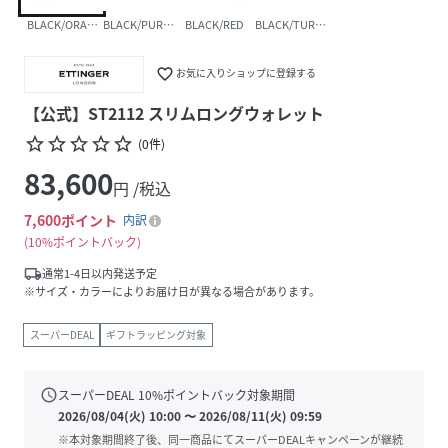
BLACK/ORANGE
BLACK/PURPLE
BLACK/RED
BLACK/TURQUOISE
favorite_border
お気に入りショップに登録する
【公式】ST2112 スリムロングウォレット
star_border
star_border
star_border
star_border
star_border
(
0
件
)
83,600
円 /税込
7,600
ポイント
内訳
10%ポイントバック
local_shipping
通常1-4日以内発送予定
※サイズ・カラーによりお届け日が異なる場合があります。
スーパーDEAL
ギフトラッピング対象
schedule
スーパーDEAL
10
%ポイントバック対象期間
2026/08/04(火) 10:00
〜
2026/08/11(火) 09:59
※本対象期間終了後、同一商品にてスーパーDEALキャンペーンが継続