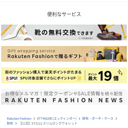
便利なサービス
Rakuten Fashion
ETTINGER (エッティンガー)
財布・ポーチ・ケース
navigate_next
navigate_next
navigate_next
財布
【公式】ST2112 スリムロングウォレット
navigate_next