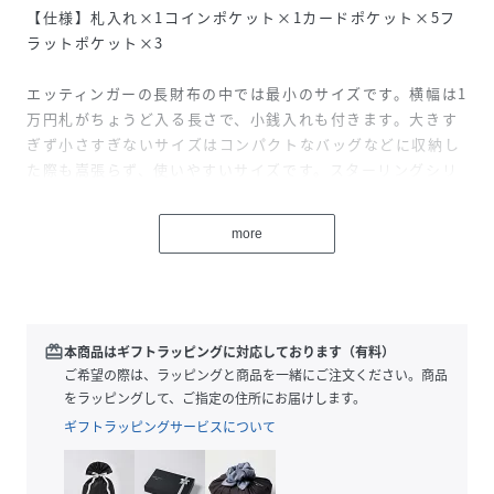
【仕様】札入れ×1コインポケット×1カードポケット×5フ
ラットポケット×3
エッティンガーの長財布の中では最小のサイズです。横幅は1
万円札がちょうど入る長さで、小銭入れも付きます。大きす
ぎず小さすぎないサイズはコンパクトなバッグなどに収納し
た際も嵩張らず、使いやすいサイズです。スターリングシリ
ーズとは、イギリスのスターリングポンド紙幣のインクのカ
ラーをイメージした全4色。その中でも、英国王室のテーマ
more
カラーのパープルは、ロイヤルコレクションと呼ばれ人気の
カラーです。
性別タイプ
ユニセックス
redeem
本商品はギフトラッピングに対応しております（有料）
ご希望の際は、ラッピングと商品を一緒にご注文ください。商品
原産国
イギリス
をラッピングして、ご指定の住所にお届けします。
ギフトラッピングサービスについて
素材
牛革（カーフレザー）
サイズ
ONE