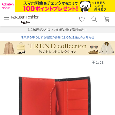
menu
home
search
favorite_border
shopping_cart
lock_outline
メニュー
トップ
検索
お気に入り
カート
ログイン
3,980円(税込)以上のお買い物で送料無料！
熊本県を中心とする地震の影響による配送遅延のお知らせ
1
/
18