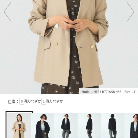
Model：H161 B77 W58 H86 Size：1
在庫：
0
残りわずか
1
残りわずか