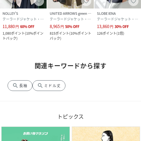
NOLLEY'S
UNITED ARROWS green label relaxing
SLOBE IENA
テーラードジャケット・ブレザー
テーラードジャケット・ブレザー
テーラードジャケット・ブレザー
11,880
8,965
13,860
円
60
%
OFF
円
50
%
OFF
円
30
%
OFF
1,080
ポイント
(
10%ポイン
815
ポイント
(
10%ポイント
126
ポイント
(
1倍
)
トバック
)
バック
)
関連キーワードから探す
search
search
長袖
ミドル丈
トピックス