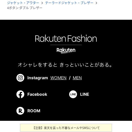
ジャケット・アウター
テーラードジャケット・ブレザー
navigate_next
navigate_next
4ボタン ダブル ブレザー
Instagram
WOMEN
/
MEN
Facebook
LINE
ROOM
【注意】楽天を装った不審なメールやSMSについて