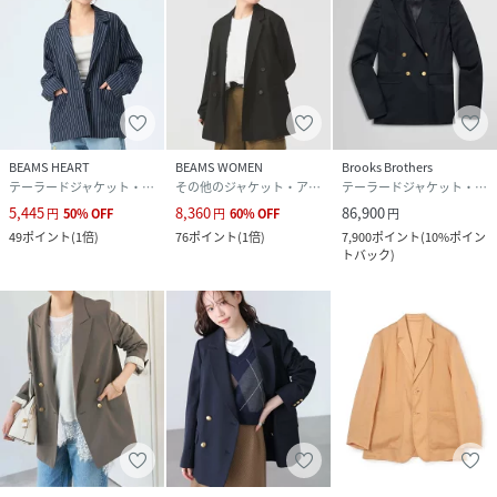
ある、絶妙なサイジング。
素材感：薄すぎず、なめらかで肌触りのよい生地。
ポイント：シルエットが綺麗で、セレモニースタイルにもお
すすめ。オンオフ両方で活躍する、1着持っていると重宝す
るアイテムです。
※光の当たり具合やパソコンなどの閲覧環境によって、実際
BEAMS HEART
BEAMS WOMEN
Brooks Brothers
の色味と異なって見える場合がございます。予めご了承くだ
テーラードジャケット・ブレザー
その他のジャケット・アウター
テーラードジャケット・ブレザー
さい。
5,445
8,360
86,900
円
50
%
OFF
円
60
%
OFF
円
※商品の色味は商品単体で撮影した画像をご参照ください。
49
ポイント
(
1倍
)
76
ポイント
(
1倍
)
7,900
ポイント
(
10%ポイン
トバック
)
Model：H165B81W55H87 Size：1
性別タイプ
レディース
原産国
中国製
素材
表地:ポリエステル80
% レーヨン20
% 裏地:ポリエステル100
%