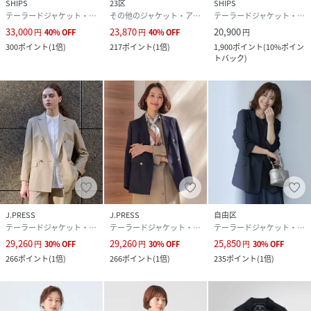
SHIPS
23区
SHIPS
ルをご覧ください）
テーラードジャケット・ブレザー
その他のジャケット・アウター
テーラードジャケット・ブレザー
※汗や水に濡れた場合、光沢の変化やシミの原因となる可能
33,000
23,870
20,900
円
40
%
OFF
円
40
%
OFF
円
性があるためご注意ください。
300
ポイント
(
1倍
)
217
ポイント
(
1倍
)
1,900
ポイント
(
10%ポイン
トバック
)
※付属の金ボタンは繊細なため、衝撃による表面のキズには
十分ご注意ください。
【BEIGE】Model：H161B77W58H86 Size：1
【NAVY】Model：H165B81W55H87 Size：1
生地の厚さ：やや薄手
透け感：なし
伸縮性：なし
光沢感：なし
J.PRESS
J.PRESS
自由区
裏地：あり
テーラードジャケット・ブレザー
テーラードジャケット・ブレザー
テーラードジャケット・ブレザー
29,260
29,260
25,850
円
30
%
OFF
円
30
%
OFF
円
30
%
OFF
【スタッフレビュー】
266
ポイント
(
1倍
)
266
ポイント
(
1倍
)
235
ポイント
(
1倍
)
スタッフ：aya
身長：167cm/普段サイズ：1/着用サイズ：1
サイズ感：袖、丈ともにゆとりがありますが、きちっと感も