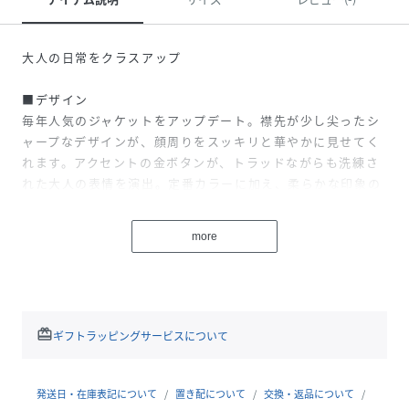
大人の日常をクラスアップ
■デザイン
毎年人気のジャケットをアップデート。襟先が少し尖ったシ
ャープなデザインが、顔周りをスッキリと華やかに見せてく
れます。アクセントの金ボタンが、トラッドながらも洗練さ
れた大人の表情を演出。定番カラーに加え、柔らかな印象の
ベージュが仲間入りしました。オンオフ問わず、羽織るだけ
でスタイリングを格上げしてくれる主役級のジャケットで
more
す。
■コーディネート
デニムを合わせたカジュアルスタイルはもちろん、スラック
スやワンピースと合わせたきれいめなオフィススタイルにも
redeem
ギフトラッピングサービスについて
おすすめ。程よいきちんと感があるため、ブラウスからカジ
ュアルなTシャツまで、幅広いインナーとのレイヤードを楽
しめます。
発送日・在庫表記について
置き配について
交換・返品について