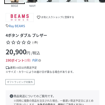
BEIGE
NAVY
favorite_border
お気に入りショップに登録する
Ray BEAMS
sell
4ボタン ダブル ブレザー
star_border
star_border
star_border
star_border
star_border
(
-
件
)
20,900
円 /税込
190
ポイント
1倍
内訳
local_shipping
通常3-8日以内発送予定
※サイズ・カラーによりお届け日が異なる場合があります。
ギフトラッピング対象外
info
商品発送についてのご案内です。
※同時に複数の商品を注文された場合、一番遅い発送予定日にまとめ
て発送いたします。
お急ぎの商品は、個別にご注文ください。