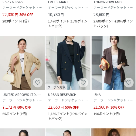
Spick & Span
FREE'S MART
TOMORROWLAND
テーラードジャケット・ブレザー
テーラードジャケット・ブレザー
テーラードジャケット・ブレザー
サイズ
0、1
22,330
10,780
28,600
円
30
%
OFF
円
円
203
ポイント
(
1倍
)
1,470
ポイント
(
15%ポイン
2,600
ポイント
(
10%ポイン
品番
RF6177_61
トバック
)
トバック
)
(
61-16-0370-462-79-16 RF6177
)
クーポン対象
UNITED ARROWS LTD. OUTLET
URBAN RESEARCH
IENA
テーラードジャケット・ブレザー
テーラードジャケット・ブレザー
テーラードジャケット・ブレザー
7,172
12,650
21,560
円
60
%
OFF
円
50
%
OFF
円
30
%
OFF
65
ポイント
(
1倍
)
1,150
ポイント
(
10%ポイン
196
ポイント
(
1倍
)
トバック
)