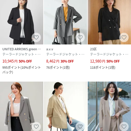
UNITED ARROWS green label relaxing
a.v.v
23区
テーラードジャケット・ブレザー
テーラードジャケット・ブレザー
テーラードジャケット・ブレザー
10,945
8,462
12,980
円
50
%
OFF
円
30
%
OFF
円
50
%
OFF
995
ポイント
(
10%ポイント
76
ポイント
(
1倍
)
118
ポイント
(
1倍
)
バック
)