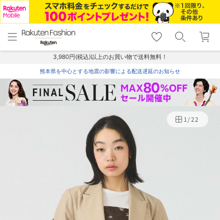
menu
home
search
favorite_border
shopping_cart
lock_outline
メニュー
トップ
検索
お気に入り
カート
ログイン
3,980円(税込)以上のお買い物で送料無料！
熊本県を中心とする地震の影響による配送遅延のお知らせ
1
/
22