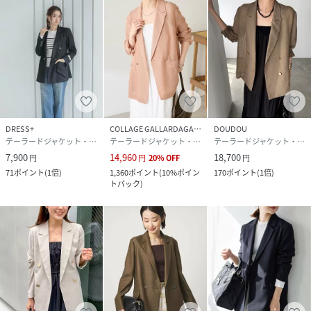
DRESS+
COLLAGE GALLARDAGALANTE
DOUDOU
テーラードジャケット・ブレザー
テーラードジャケット・ブレザー
テーラードジャケット・ブレザー
7,900
14,960
18,700
円
円
20
%
OFF
円
71
ポイント
(
1倍
)
1,360
ポイント
(
10%ポイン
170
ポイント
(
1倍
)
トバック
)