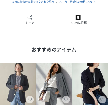
同時に複数の商品を注文された場合
メーカー希望小売価格について
■ディテール
前作よりもワンランク上の縫製工場で仕立てることで、ステ
ッチの美しさや立体的なシルエットといった「価値感」をプ
シェア
ROOMに投稿
ラスしました。見た目の美しさと動きやすさを両立した、ク
オリティの高い1着。
■サイズ
多くのお客様にご好評いただいている前作モデルのサイズ感
おすすめのアイテム
を踏襲。縫製工程の見直しにより、さらに体に馴染みやす
く、ストレスフリーで快適な着心地を実現しています。
■素材
少し薄手で柔らかな風合いの素材へリニューアル。生地の質
（背景）にもこだわり、より上品な質感へとアップデートし
ました。ポリエステル×レーヨンの混紡素材は、なめらかな
肌触りと適度な落ち感が特徴です。
■ケア方法
ドライクリーニング（詳細は商品についている品質表示ラベ