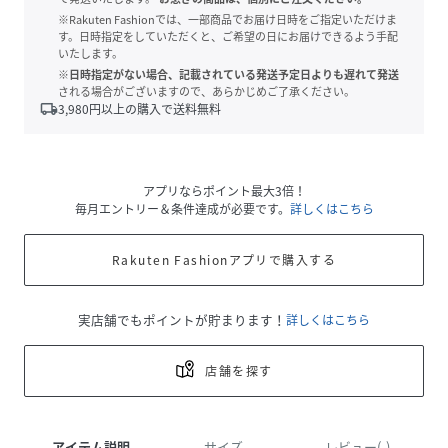
※Rakuten Fashionでは、一部商品でお届け日時をご指定いただけま
す。日時指定をしていただくと、ご希望の日にお届けできるよう手配
いたします。
※日時指定がない場合、記載されている発送予定日よりも遅れて発送
される場合がございますので、あらかじめご了承ください。
local_shipping
3,980
円以上の購入で送料無料
アプリならポイント最大3倍！
毎月エントリー＆条件達成が必要です。
詳しくはこちら
Rakuten Fashionアプリで購入する
実店舗でもポイントが貯まります！
詳しくはこちら
店舗を探す
アイテム説明
サイズ
レビュー(-)