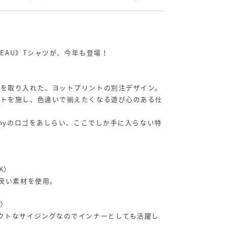
ATEAU》Tシャツが、今年も登場！
素を取り入れた、ヨットプリントの別注デザイン。
ントを施し、色違いで揃えたくなる遊び心のある仕
anyのロゴをあしらい、ここでしか手に入らない特
〉
K）
の良い素材を使用。
〉
クトなサイジングなのでインナーとしても活躍し