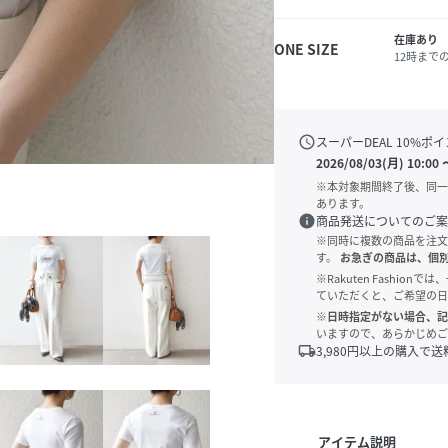
在庫あり
ONE SIZE
12時まで
schedule
スーパーDEAL
10
%ポイ
2026/08/03(月) 10:00
※本対象期間終了後、同一
あります。
info
商品発送についてのご案
※同時に複数の商品を注文
す。
お急ぎの商品は、個
※Rakuten Fashi
ていただくと、ご希望の日
※日時指定がない場合、記
いますので、あらかじめご
local_shipping
3,980
円以上の購入で送
アイテム説明