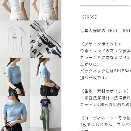
【26SS】
毎年大好評の《PETITB
〈デザインポイント〉
今季トレンドのマリン要
カラーごとに異なるプリ
上がりに。
バックネックにはSHIPS
別な一枚です。
〈生地・素材のポイント
・家庭洗濯可能（洗濯機O
コットン100%の肌触り
〈コーディネート・その他
1枚ではもちろん、コンパ