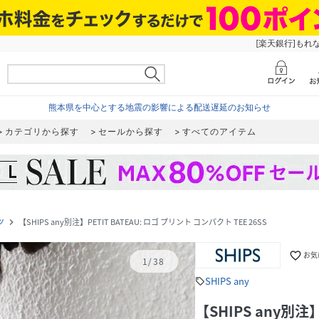
[楽天銀行]もれ
熊本県を中心とする地震の影響による配送遅延のお知らせ
カテゴリから探す
セールから探す
すべてのアイテム
ツ
【SHIPS any別注】PETIT BATEAU: ロゴ プリント コンパクト TEE 26SS
navigate_next
favorite_border
お気
1
/
38
SHIPS any
sell
【SHIPS any別注