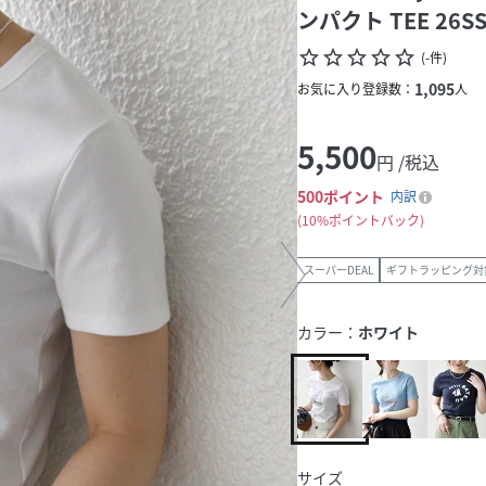
ンパクト TEE 26S
star_border
star_border
star_border
star_border
star_border
(
-
件
)
1,095
お気に入り登録数：
人
5,500
円 /税込
500
ポイント
内訳
10%ポイントバック
スーパーDEAL
ギフトラッピング対
カラー：
ホワイト
サイズ