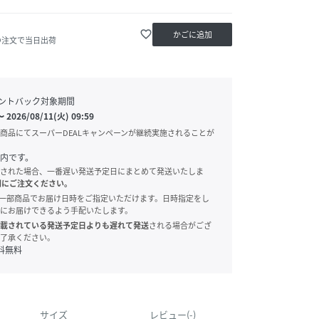
favorite_border
かごに追加
の注文で当日出荷
ントバック対象期間
〜
2026/08/11(火) 09:59
商品にてスーパーDEALキャンペーンが継続実施されることが
内です。
された場合、一番遅い発送予定日にまとめて発送いたしま
別にご注文ください。
onでは、一部商品でお届け日時をご指定いただけます。日時指定をし
にお届けできるよう手配いたします。
載されている発送予定日よりも遅れて発送
される場合がござ
了承ください。
料無料
サイズ
レビュー(-)