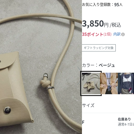
95
お気に入り登録数：
人
3,850
円 /税込
35
ポイント
1倍
内訳
ギフトラッピング対象
カラー：
ベージュ
サイズ
在庫あり
F
通常4-7