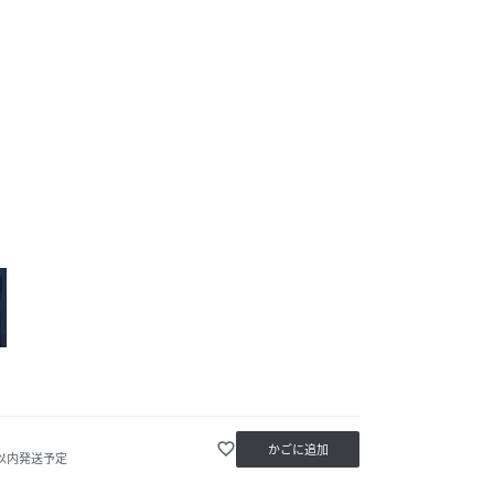
favorite_border
かごに追加
日以内発送予定