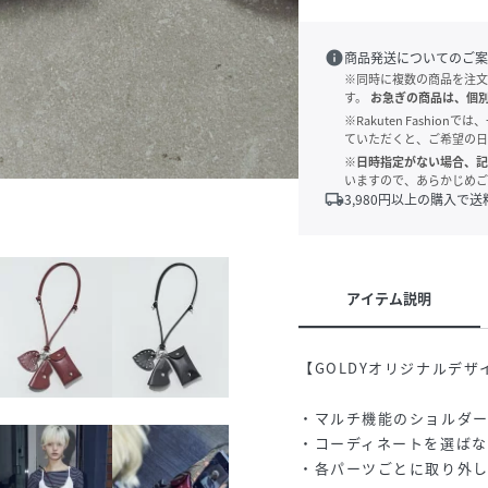
info
商品発送についてのご案
※同時に複数の商品を注文
す。
お急ぎの商品は、個
※Rakuten Fashi
ていただくと、ご希望の日
※日時指定がない場合、記
いますので、あらかじめご
local_shipping
3,980
円以上の購入で送
アイテム説明
【GOLDYオリジナルデ
・マルチ機能のショルダ
・コーディネートを選ば
・各パーツごとに取り外