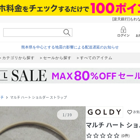
[楽天銀行]もれ
熊本県を中心とする地震の影響による配送遅延のお知らせ
カテゴリから探す
セールから探す
すべてのアイテム
ーチ
マルチ ハート ショルダー ストラップ
navigate_next
favorite_border
お気
1
/
39
マルチ ハート シ
star_border
star_border
star_border
star_border
star_border
(
0
件
)