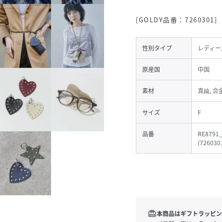
[GOLDY品番：7260301]
性別タイプ
レディー
原産国
中国
素材
真鍮, 合金
サイズ
F
品番
RE8791
(
726030
redeem
本商品はギフトラッピン