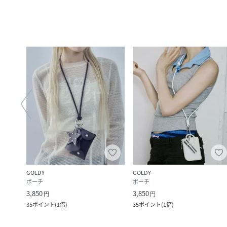
GOLDY
GOLDY
ポーチ
ポーチ
3,850
3,850
円
円
35
ポイント
(
1倍
)
35
ポイント
(
1倍
)