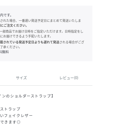
内です。
された場合、一番遅い発送予定日にまとめて発送いたしま
別にご注文ください。
onでは、一部商品でお届け日時をご指定いただけます。日時指定をし
にお届けできるよう手配いたします。
載されている発送予定日よりも遅れて発送
される場合がござ
了承ください。
料無料
サイズ
レビュー(0)
ザインのショルダーストラップ】
ーストラップ
ないフェイクレザー
しできます◎