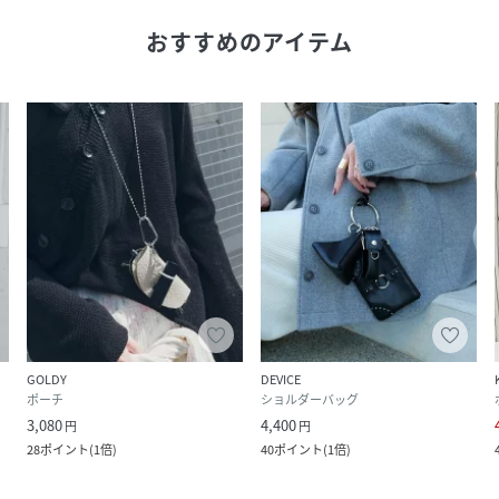
おすすめのアイテム
GOLDY
DEVICE
ポーチ
ショルダーバッグ
3,080
4,400
円
円
28
ポイント
(
1倍
)
40
ポイント
(
1倍
)