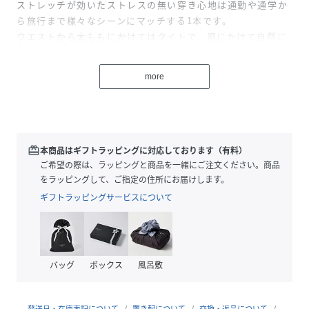
ストレッチが効いたストレスの無い穿き心地は通勤や通学か
ら旅行まで様々なシーンにマッチする1本です。
ウエストから太ももにかけてはタイトで、裾にかけて自然に
広がるフレアシルエットや、高めに設定されたウエスト位置
など計算し尽くしたデザインは脚長効果やスタイルアップを
more
叶えます。
■DETAIL
【ブルー】
通年使いやすい中濃カラーで、全体的にアタリやヒゲを入れ
redeem
本商品はギフトラッピングに対応しております（有料）
て陰影を付けているので腰回りや太ももの間延び感が軽減さ
ご希望の際は、ラッピングと商品を一緒にご注文ください。商品
れてすっきりとした印象に仕上げています。
をラッピングして、ご指定の住所にお届けします。
裾から太ももにかけてセンタープレスのアタリを付けている
ギフトラッピングサービスについて
ので美脚効果があります。
【ライトブルー】
全体的にアタリやヒゲを入れて陰影を付けているので腰回り
や太ももの間延び感が軽減されてすっきりとした印象に仕上
バッグ
ボックス
風呂敷
げています。
【ダークブルー】
ワンウォッシュでなるべく濃い色目をキープ出来るように加
発送日・在庫表記について
置き配について
交換・返品について