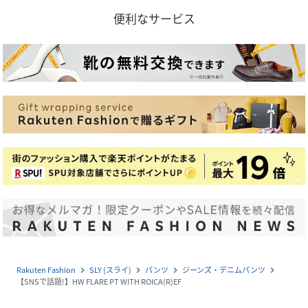
便利なサービス
Rakuten Fashion
SLY (スライ)
パンツ
ジーンズ・デニムパンツ
navigate_next
navigate_next
navigate_next
navigate_next
【SNSで話題!】HW FLARE PT WITH ROICA(R)EF