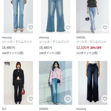
性別タイプ
レディース
原産国
中国
素材
コットン：
98ポリウレタン：
moussy
moussy
SNIDEL
2
ジーンズ・デニムパンツ
ジーンズ・デニムパンツ
ジーンズ・デニムパンツ
18,480
18,480
12,320
円
円
円
20
%
OFF
サイズ
22inch、23inch、24inch、25inch、26inch
168
ポイント
(
1倍
)
168
ポイント
(
1倍
)
112
ポイント
(
1倍
)
品番
RE7588_030JSR12
(
030JSR12-0941-111-m RE7588
)
SLY
SNIDEL
moussy