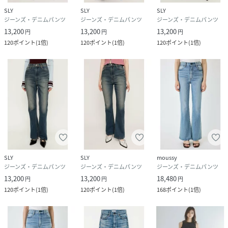
・着用や洗濯につれ退色し、独特な色変化が生じます。
SLY
SLY
SLY
・雨や汗等の湿った状態、着用や洗濯、クリーニングによっ
ジーンズ・デニムパンツ
ジーンズ・デニムパンツ
ジーンズ・デニムパンツ
て他の衣類、雑貨、家具等に色落ちします。
13,200
13,200
13,200
円
円
円
・白・淡色との組み合わせは避けて下さい。
120
ポイント
(
1倍
)
120
ポイント
(
1倍
)
120
ポイント
(
1倍
)
・淡色は光(紫外線)に弱いため変色する事があります。直射
日光や蛍光灯の光に長時間さらさないようご注意下さい。
・クラッシュやダメージ加工の製品は、着用や洗濯につれて
加工箇所の広がりが生じる事がありますがご了承下さい。
・着用や洗濯につれ多少の縮みやネジレ(製品がねじれて見え
る状態)が生じる事があります。
・ボタンやリベットなどの金属部分を使用している場合は突
起部分で人体や対象物にキズを負わせる恐れがありますので
ご注意下さい。
・染色特性上、着用やクリーニングを繰り返すにつれ徐々に
SLY
SLY
moussy
ジーンズ・デニムパンツ
ジーンズ・デニムパンツ
ジーンズ・デニムパンツ
白化や染料・顔料の脱落が生じ、独特な色合いをお楽しみい
13,200
13,200
18,480
ただけます。
円
円
円
120
ポイント
(
1倍
)
120
ポイント
(
1倍
)
168
ポイント
(
1倍
)
・濃色品は、摩擦により他の衣料、雑貨、家具類に色落ちし
ます。
・白、淡色との組み合