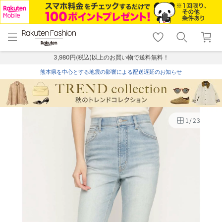
menu
home
search
favorite_border
shopping_cart
lock_outline
メニュー
トップ
検索
お気に入り
カート
ログイン
3,980円(税込)以上のお買い物で送料無料！
熊本県を中心とする地震の影響による配送遅延のお知らせ
1
/
23