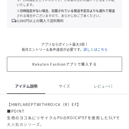
いたします。
※日時指定がない場合、記載されている発送予定日よりも遅れて発送
される場合がございますので、あらかじめご了承ください。
local_shipping
3,980
円以上の購入で送料無料
アプリならポイント最大3倍！
毎月エントリー＆条件達成が必要です。
詳しくはこちら
Rakuten Fashionアプリで購入する
アイテム説明
サイズ
レビュー(-)
【HWFLAREPTWITHROICA（R）EF】
■POINT
生地のヨコ糸にリサイクルPUのROICA®EFを使用したSLYで
大人気のシリーズ。