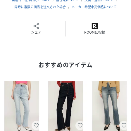
工を施しているので綺麗な印象で着用していただけます。
同時に複数の商品を注文された場合
メーカー希望小売価格について
■STYLING
ブラウスはもちろん、綺麗なシルエットなのでカジュアルな
カットソーとの相性も抜群です。
シェア
ROOMに投稿
ハイウエストなので、クロップド丈からオーバーサイズまで
合わせやすいアイテムです。
■FABRIC/MATERIAL
おすすめのアイテム
ROICA®EF…従来破棄されていた不用糸を原料として再利用
し、新しい糸に生まれ変わらせたサスティナブルなリサイク
ルストレッチファイバー。
■透け感：なし
■光沢感：なし
■伸縮性：なし
■裏 地：なし
※本品は、素材特性上以下の点にご注意ください。