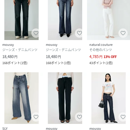
moussy
moussy
natural couture
ジーンズ・デニムパンツ
ジーンズ・デニムパンツ
その他のパンツ
18,480
18,480
4,785
円
円
円
13
%
OFF
168
ポイント
(
1倍
)
168
ポイント
(
1倍
)
43
ポイント
(
1倍
)
SLY
moussy
moussy