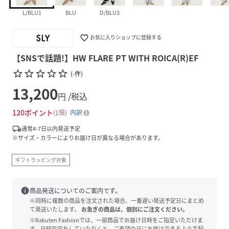
L/BLU1
BLU
D/BLU3
favorite_border
お気に入りショップに登録する
【SNSで話題!】HW FLARE PT WITH ROICA(R)EF
star_border
star_border
star_border
star_border
star_border
(
-
件
)
13,200
円 /税込
120
ポイント
1倍
内訳
local_shipping
通常4-7日以内発送予定
※サイズ・カラーによりお届け日が異なる場合があります。
ギフトラッピング対象
info
商品発送についてのご案内です。
※同時に複数の商品を注文された場合、一番遅い発送予定日にまとめ
て発送いたします。
お急ぎの商品は、個別にご注文ください。
※Rakuten Fashionでは、一部商品でお届け日時をご指定いただけま
す。日時指定をしていただくと、ご希望の日にお届けできるよう手配