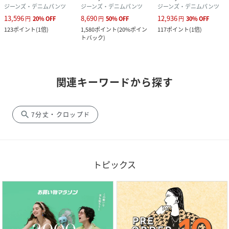
ジーンズ・デニムパンツ
ジーンズ・デニムパンツ
ジーンズ・デニムパンツ
13,596
8,690
12,936
円
20
%
OFF
円
50
%
OFF
円
30
%
OFF
123
ポイント
(
1倍
)
1,580
ポイント
(
20%ポイン
117
ポイント
(
1倍
)
トバック
)
関連キーワードから探す
search
7分丈・クロップド
トピックス