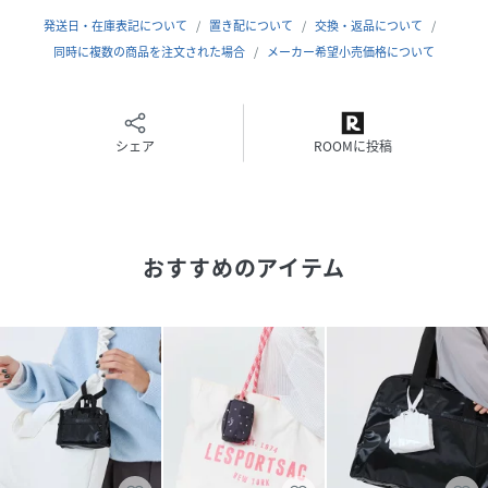
発送日・在庫表記について
置き配について
交換・返品について
※同じスタイルでお探しの場合は
同時に複数の商品を注文された場合
メーカー希望小売価格について
【レスポ 1611】
プリント一覧をご覧になりたい場合は
【レスポ FB39】
と画面上部の「検索欄」に入力し、ご確認ください。
シェア
ROOMに投稿
【レスポートサック公式ショップ lesportsacミニポーチ財
布コイン鍵キーケースGPSケース収納軽量コスメアクセサリ
ーチャームキーホルダー小物ギフト母の日かわいい】
おすすめのアイテム
性別タイプ
ユニセックス
素材
ポリエステル
サイズ
フリー
品番
RE7497_1611FB39
(
1611FB39-BK-F RE7497
)