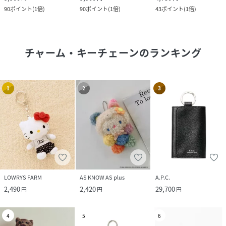
90
ポイント
(
1倍
)
90
ポイント
(
1倍
)
43
ポイント
(
1倍
)
チャーム・キーチェーン
のランキング
1
2
3
LOWRYS FARM
AS KNOW AS plus
A.P.C.
2,490
2,420
29,700
円
円
円
4
5
6