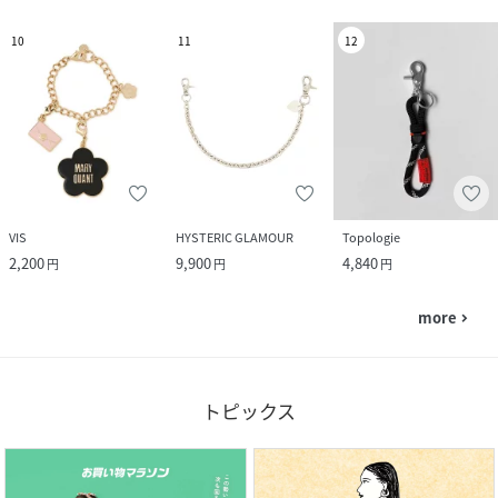
10
11
12
VIS
HYSTERIC GLAMOUR
Topologie
2,200
9,900
4,840
円
円
円
more
navigate_next
トピックス