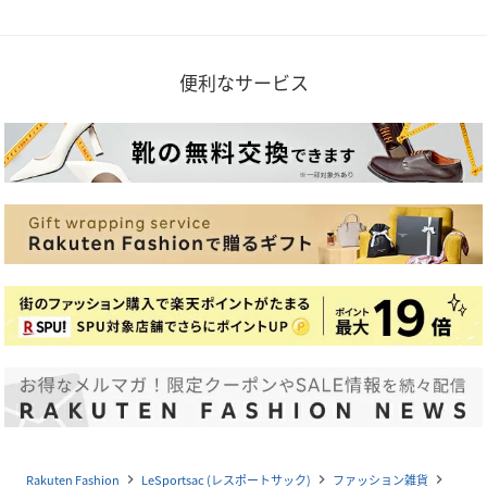
便利なサービス
Rakuten Fashion
LeSportsac (レスポートサック)
ファッション雑貨
navigate_next
navigate_next
navigate_next