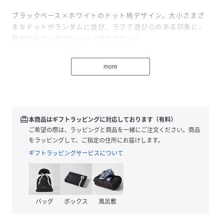
ブラックベース×ホワイトのドット柄デザイン。大小さまざ
まなドットがランダムに並び、ラフで遊び心のある印象に。
鮮やかなピンクのジッパーがアクセント。
【スタイル説明】
more
ボストン型のミニサイズのチャームです。イヤホンやリッ
プ、キャンディーなどを可愛く収納。お気に入りのバッグに
付けて自分好みのカスタマイズを楽しめます。
【仕様】
redeem
本商品はギフトラッピングに対応しております（有料）
メイン開閉部：ファスナー
ご希望の際は、ラッピングと商品を一緒にご注文ください。商品
をラッピングして、ご指定の住所にお届けします。
【注意点】
ギフトラッピングサービスについて
こちらの商品は一点ごとに柄の配置が異なります。
柄はお選びいただくことができませんので予めご了承くださ
い。
バッグ
ボックス
風呂敷
こちらはレスポートサック公式ストアです。商品は全て正規
品です。