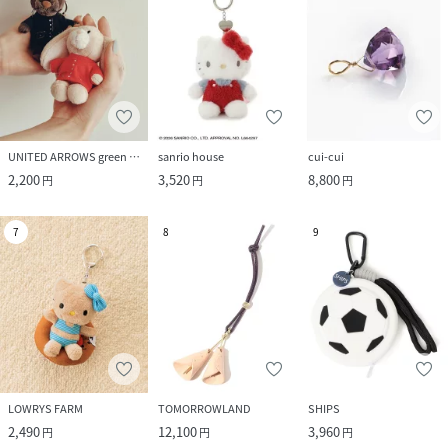
UNITED ARROWS green label relaxing
sanrio house
cui-cui
2,200
3,520
8,800
円
円
円
7
8
9
LOWRYS FARM
TOMORROWLAND
SHIPS
2,490
12,100
3,960
円
円
円