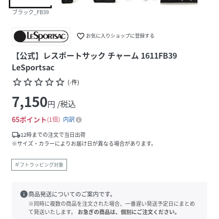
ブラック_FB39
favorite_border
お気に入りショップに登録する
【公式】レスポートサック チャーム 1611FB39
LeSportsac
star_border
star_border
star_border
star_border
star_border
(
-
件
)
7,150
円 /税込
65
ポイント
1倍
内訳
local_shipping
12時までの注文で当日出荷
※サイズ・カラーによりお届け日が異なる場合があります。
ギフトラッピング対象
info
商品発送についてのご案内です。
※同時に複数の商品を注文された場合、一番遅い発送予定日にまとめ
て発送いたします。
お急ぎの商品は、個別にご注文ください。