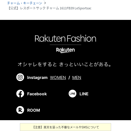
チャーム・キーチェーン
navigate_next
【公式】レスポートサック チャーム 1611FB39 LeSportsac
Instagram
WOMEN
/
MEN
Facebook
LINE
ROOM
【注意】楽天を装った不審なメールやSMSについて