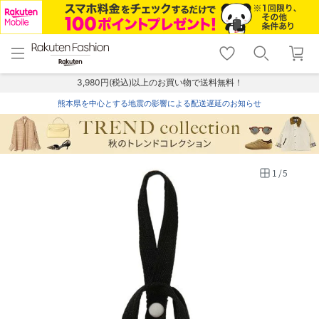
menu
home
search
favorite_border
shopping_cart
lock_outline
メニュー
トップ
検索
お気に入り
カート
ログイン
3,980円(税込)以上のお買い物で送料無料！
熊本県を中心とする地震の影響による配送遅延のお知らせ
1
/
5