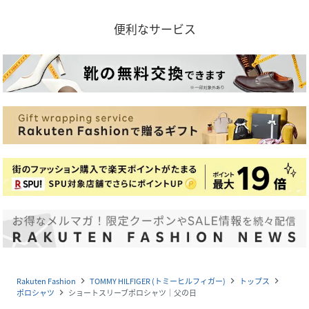
便利なサービス
Rakuten Fashion
TOMMY HILFIGER (トミーヒルフィガー)
トップス
navigate_next
navigate_next
navigate_next
ポロシャツ
ショートスリーブポロシャツ│父の日
navigate_next