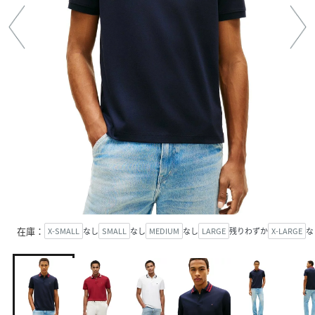
在庫：
X-SMALL
なし
SMALL
なし
MEDIUM
なし
LARGE
残りわずか
X-LARGE
な