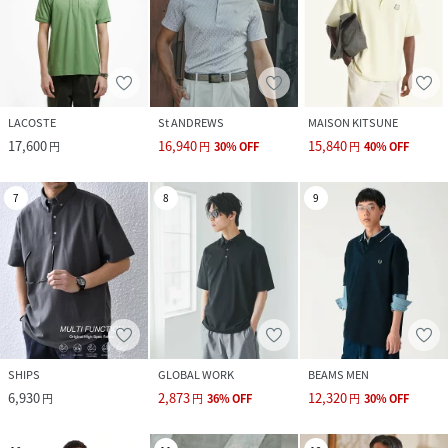
LACOSTE
St ANDREWS
MAISON KITSUNE
17,600
16,940
15,840
円
円
30
%
OFF
円
40
%
OFF
7
8
9
SHIPS
GLOBAL WORK
BEAMS MEN
6,930
2,873
12,320
円
円
36
%
OFF
円
30
%
OFF