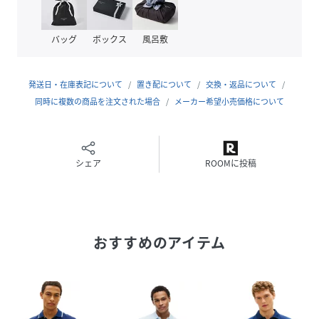
ン、そしてよりカジュアルなデニムラインと豊富なカテゴリ
ーが揃うグローバルブランド。
バッグ
ボックス
風呂敷
性別タイプ
メンズ
発送日・在庫表記について
置き配について
交換・返品について
同時に複数の商品を注文された場合
メーカー希望小売価格について
原産国
ベトナム
素材
綿80% ポリエステル20%
シェア
ROOMに投稿
サイズ
X-SMALL、SMALL、MEDIUM、LARGE、X-
LARGE、XX-LARGE
品番
RE7459_MW44046
(
MW44046-DW5-XS RE7459
)
おすすめのアイテム