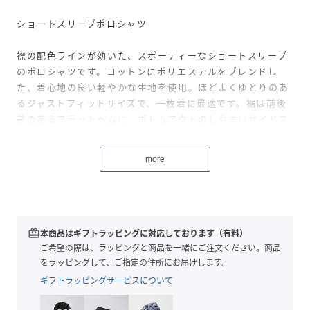
ショートスリーブポロシャツ
襟の配色ラインが効いた、スポーティーなショートスリーブ
のポロシャツです。コットンにポリエステルをブレンドし
た、着心地の良い軽やかな生地を使用。ほどよくゆとりのあ
るジャストフィットサイズで、一枚着に最適です。裾は前後
差のあるフラットヘムに、ボトムアウトのしやすいサイドス
リット入り。左胸もとのフラッグロゴがワンポイントです。
more
【サイズ】
S：着丈67cm 身幅49cm 肩幅42cm 袖丈20cm
M：着丈69cm 身幅52cm 肩幅44cm 袖丈21cm
L：着丈71cm 身幅55cm 肩幅46cm 袖丈22cm
XL：着丈73cm 身幅58cm 肩幅48cm 袖丈24cm
redeem
本商品はギフトラッピングに対応しております（有料）
ご希望の際は、ラッピングと商品を一緒にご注文ください。商品
【TOMMY HILFIGER】
をラッピングして、ご指定の住所にお届けします。
永遠のアメリカンクラシックをベースにモダンなひねりを加
ギフトラッピングサービスについて
えたデザインが人気のトミーヒルフィガー。都会的で洗練さ
れたメンズ・ウィメンズに加え、チルドレン、ゴルフライ