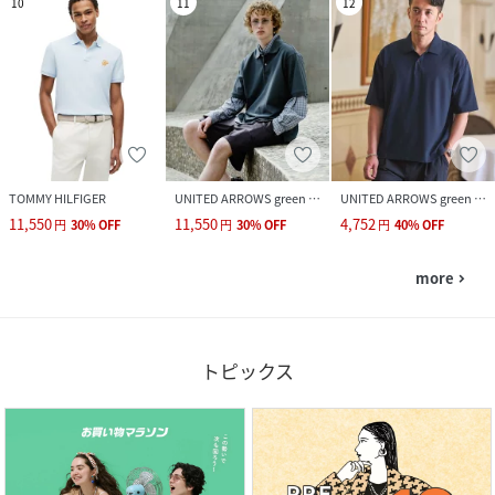
10
11
12
TOMMY HILFIGER
UNITED ARROWS green label relaxing
UNITED ARROWS green label relaxing
11,550
11,550
4,752
円
30
%
OFF
円
30
%
OFF
円
40
%
OFF
more
navigate_next
トピックス