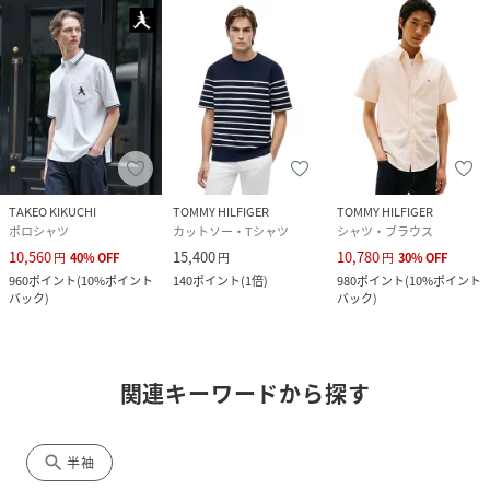
TAKEO KIKUCHI
TOMMY HILFIGER
TOMMY HILFIGER
ポロシャツ
カットソー・Tシャツ
シャツ・ブラウス
10,560
15,400
10,780
円
40
%
OFF
円
円
30
%
OFF
960
ポイント
(
10%ポイント
140
ポイント
(
1倍
)
980
ポイント
(
10%ポイント
バック
)
バック
)
関連キーワードから探す
search
半袖