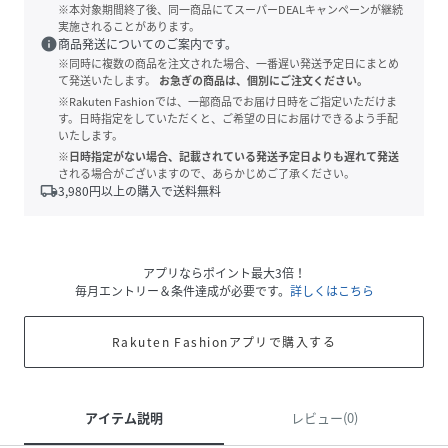
※本対象期間終了後、同一商品にてスーパーDEALキャンペーンが継続
実施されることがあります。
info
商品発送についてのご案内です。
※同時に複数の商品を注文された場合、一番遅い発送予定日にまとめ
て発送いたします。
お急ぎの商品は、個別にご注文ください。
※Rakuten Fashionでは、一部商品でお届け日時をご指定いただけま
す。日時指定をしていただくと、ご希望の日にお届けできるよう手配
いたします。
※日時指定がない場合、記載されている発送予定日よりも遅れて発送
される場合がございますので、あらかじめご了承ください。
local_shipping
3,980
円以上の購入で送料無料
アプリならポイント最大3倍！
毎月エントリー＆条件達成が必要です。
詳しくはこちら
Rakuten Fashionアプリで購入する
アイテム説明
レビュー(0)