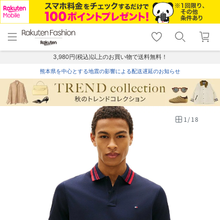
menu
home
search
favorite_border
shopping_cart
lock_outline
メニュー
トップ
検索
お気に入り
カート
ログイン
3,980円(税込)以上のお買い物で送料無料！
熊本県を中心とする地震の影響による配送遅延のお知らせ
1
/
18