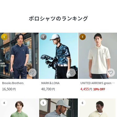
ポロシャツ
のランキング
1
2
3
Brooks Brothers
MARK＆LONA
UNITED ARROWS green label relaxing
16,500
40,700
4,455
円
円
円
10
%
OFF
4
5
6