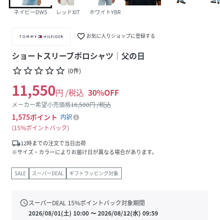
ネイビーDW5
レッドXIT
ホワイトYBR
favorite_border
お気に入りショップに登録する
ショートスリーブポロシャツ│父の日
star_border
star_border
star_border
star_border
star_border
(
0
件
)
11,550
円 /税込
30
%OFF
メーカー希望小売価格
16,500
円 /税込
1,575
ポイント
内訳
15%ポイントバック
local_shipping
12時までの注文で当日出荷
※サイズ・カラーによりお届け日が異なる場合があります。
SALE
スーパーDEAL
ギフトラッピング対象
schedule
スーパーDEAL
15
%ポイントバック対象期間
2026/08/01(土) 10:00
〜
2026/08/12(水) 09:59