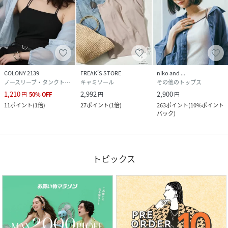
COLONY 2139
FREAK’S STORE
niko and ...
ノースリーブ・タンクトップ
キャミソール
その他のトップス
1,210
2,992
2,900
円
50
%
OFF
円
円
11
ポイント
(
1倍
)
27
ポイント
(
1倍
)
263
ポイント
(
10%ポイント
バック
)
トピックス