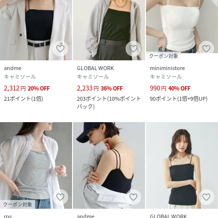
クーポン対象
andme
GLOBAL WORK
miniministore
キャミソール
キャミソール
キャミソール
2,312
2,233
990
円
20
%
OFF
円
36
%
OFF
円
40
%
OFF
21
ポイント
(
1倍
)
203
ポイント
(
10%ポイント
90
ポイント
(
1倍+9倍UP
)
バック
)
クーポン対象
rps
andme
GLOBAL WORK