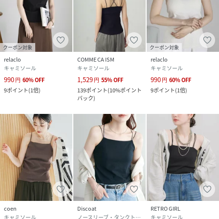
クーポン対象
クーポン対象
relaclo
COMME CA ISM
relaclo
キャミソール
キャミソール
キャミソール
990
1,529
990
円
60
%
OFF
円
55
%
OFF
円
60
%
OFF
9
ポイント
(
1倍
)
139
ポイント
(
10%ポイント
9
ポイント
(
1倍
)
バック
)
coen
Discoat
RETRO GIRL
キャミソール
ノースリーブ・タンクトップ
キャミソール