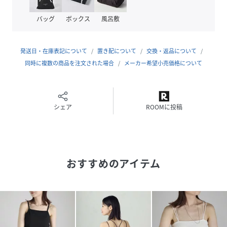
別布:ポリエステル67% 綿33%
バッグ
ボックス
風呂敷
サイズ
M、L
品番
RE7012_659984
発送日・在庫表記について
置き配について
交換・返品について
(
659984-19-03 RE7012
)
同時に複数の商品を注文された場合
メーカー希望小売価格について
シェア
ROOMに投稿
おすすめのアイテム