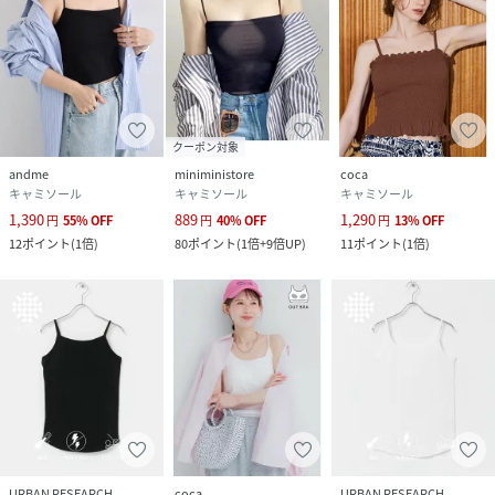
クーポン対象
andme
miniministore
coca
キャミソール
キャミソール
キャミソール
1,390
889
1,290
円
55
%
OFF
円
40
%
OFF
円
13
%
OFF
12
ポイント
(
1倍
)
80
ポイント
(
1倍+9倍UP
)
11
ポイント
(
1倍
)
URBAN RESEARCH
coca
URBAN RESEARCH