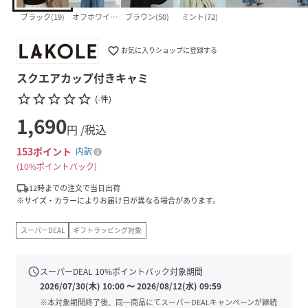
ブラック(19)
オフホワイト(11)
ブラウン(50)
ミント(72)
favorite_border
お気に入りショップに登録する
スクエアカップ付きキャミ
star_border
star_border
star_border
star_border
star_border
(
-
件
)
1,690
円 /税込
153
ポイント
内訳
10%ポイントバック
local_shipping
12時までの注文で当日出荷
※サイズ・カラーによりお届け日が異なる場合があります。
スーパーDEAL
ギフトラッピング対象
schedule
スーパーDEAL
10
%ポイントバック対象期間
2026/07/30(木) 10:00
〜
2026/08/12(水) 09:59
※本対象期間終了後、同一商品にてスーパーDEALキャンペーンが継続