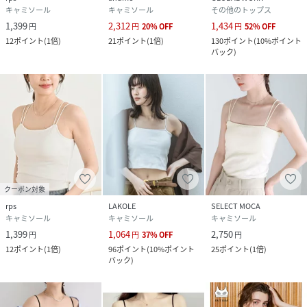
キャミソール
キャミソール
その他のトップス
1,399
2,312
1,434
円
円
20
%
OFF
円
52
%
OFF
12
ポイント
(
1倍
)
21
ポイント
(
1倍
)
130
ポイント
(
10%ポイント
バック
)
クーポン対象
rps
LAKOLE
SELECT MOCA
キャミソール
キャミソール
キャミソール
1,399
1,064
2,750
円
円
37
%
OFF
円
12
ポイント
(
1倍
)
96
ポイント
(
10%ポイント
25
ポイント
(
1倍
)
バック
)