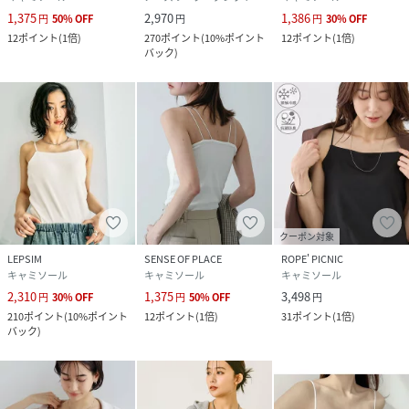
1,375
2,970
1,386
円
50
%
OFF
円
円
30
%
OFF
12
ポイント
(
1倍
)
270
ポイント
(
10%ポイント
12
ポイント
(
1倍
)
バック
)
クーポン対象
LEPSIM
SENSE OF PLACE
ROPE' PICNIC
キャミソール
キャミソール
キャミソール
2,310
1,375
3,498
円
30
%
OFF
円
50
%
OFF
円
210
ポイント
(
10%ポイント
12
ポイント
(
1倍
)
31
ポイント
(
1倍
)
バック
)