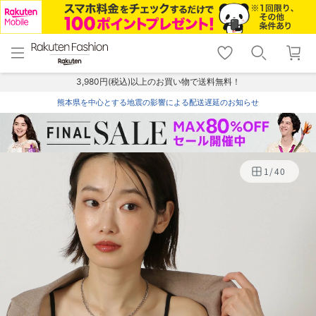
menu
home
search
favorite_border
shopping_cart
lock_outline
メニュー
トップ
検索
お気に入り
カート
ログイン
3,980円(税込)以上のお買い物で送料無料！
熊本県を中心とする地震の影響による配送遅延のお知らせ
1
/
40