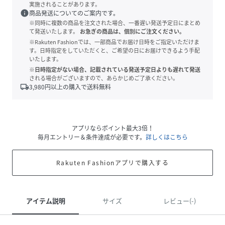
実施されることがあります。
info
商品発送についてのご案内です。
※同時に複数の商品を注文された場合、一番遅い発送予定日にまとめ
て発送いたします。
お急ぎの商品は、個別にご注文ください。
※Rakuten Fashionでは、一部商品でお届け日時をご指定いただけま
す。日時指定をしていただくと、ご希望の日にお届けできるよう手配
いたします。
※日時指定がない場合、記載されている発送予定日よりも遅れて発送
される場合がございますので、あらかじめご了承ください。
local_shipping
3,980
円以上の購入で送料無料
アプリならポイント最大3倍！
毎月エントリー＆条件達成が必要です。
詳しくはこちら
Rakuten Fashionアプリで購入する
アイテム説明
サイズ
レビュー(-)