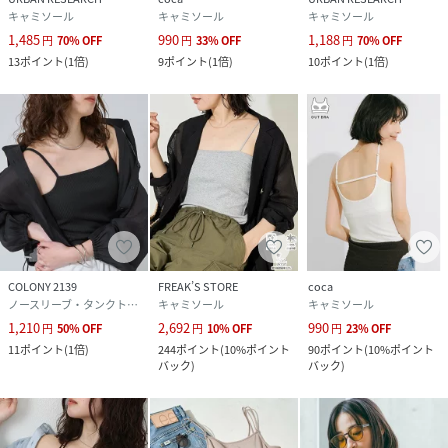
キャミソール
キャミソール
キャミソール
1,485
990
1,188
円
70
%
OFF
円
33
%
OFF
円
70
%
OFF
13
ポイント
(
1倍
)
9
ポイント
(
1倍
)
10
ポイント
(
1倍
)
COLONY 2139
FREAK’S STORE
coca
ノースリーブ・タンクトップ
キャミソール
キャミソール
1,210
2,692
990
円
50
%
OFF
円
10
%
OFF
円
23
%
OFF
11
ポイント
(
1倍
)
244
ポイント
(
10%ポイント
90
ポイント
(
10%ポイント
バック
)
バック
)