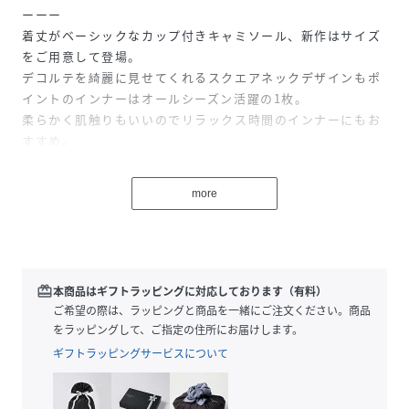
ーーー
着丈がベーシックなカップ付きキャミソール、新作はサイズ
をご用意して登場。
デコルテを綺麗に見せてくれるスクエアネックデザインもポ
イントのインナーはオールシーズン活躍の1枚。
柔らかく肌触りもいいのでリラックス時間のインナーにもお
すすめ。
【素材】
more
綿混の伸縮性のある素材。
ーーー
【スタイリング】
ベーシックなアイテムなのでデイリー使いはもちろん、シア
redeem
本商品はギフトラッピングに対応しております（有料）
ーアイテムとのスタイリングも〇
ご希望の際は、ラッピングと商品を一緒にご注文ください。商品
をラッピングして、ご指定の住所にお届けします。
ギフトラッピングサービスについて
性別タイプ
レディース
素材
本体:ポリエステル64% 綿31% ポリウレタン5%