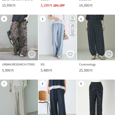
15,950
3,199
14,300
円
円
19
%
OFF
円
4
5
6
URBAN RESEARCH ITEMS
VIS
Curensology
5,990
5,489
25,300
円
円
円
7
8
9