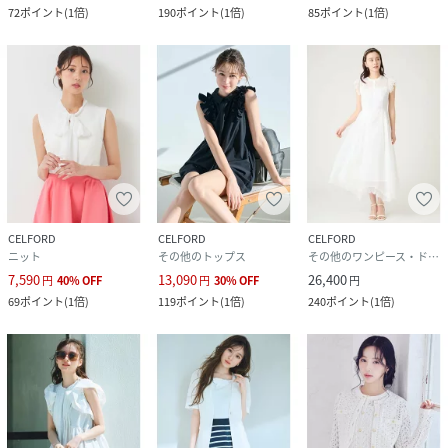
72
ポイント
(
1倍
)
190
ポイント
(
1倍
)
85
ポイント
(
1倍
)
CELFORD
CELFORD
CELFORD
ニット
その他のトップス
その他のワンピース・ドレス
7,590
13,090
26,400
円
40
%
OFF
円
30
%
OFF
円
69
ポイント
(
1倍
)
119
ポイント
(
1倍
)
240
ポイント
(
1倍
)