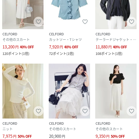
CELFORD
CELFORD
CELFORD
その他のスカート
カットソー・Tシャツ
テーラードジャケット・ブレザー
13,200
7,920
11,880
円
40
%
OFF
円
40
%
OFF
円
40
%
OFF
120
ポイント
(
1倍
)
72
ポイント
(
1倍
)
108
ポイント
(
1倍
)
CELFORD
CELFORD
CELFORD
ニット
その他のスカート
その他のスカート
7,975
20,900
9,350
円
50
%
OFF
円
円
50
%
OFF