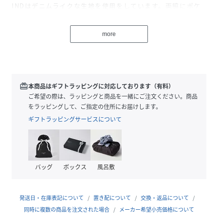
INDはデニムライクな生地を使用をしています。両脇にポケ
ット付きで左開きコンシールファスナーの着脱です。
more
【おすすめ骨格タイプ】
■骨格ストレート
■骨格ウェーブ
■骨格ナチュラル
redeem
本商品はギフトラッピングに対応しております（有料）
透け感：なし
ご希望の際は、ラッピングと商品を一緒にご注文ください。商品
裏地：あり
をラッピングして、ご指定の住所にお届けします。
伸縮性：なし
ギフトラッピングサービスについて
光沢感：なし
生地の厚さ：中肉
バッグ
ボックス
風呂敷
※照明の関係により、実際よりも色味が違って見える場合が
あります。
またパソコン・スマートフォンなどの環境により、若干製品
発送日・在庫表記について
置き配について
交換・返品について
と画像のカラーが異なる場合もございます。予めご了承くだ
同時に複数の商品を注文された場合
メーカー希望小売価格について