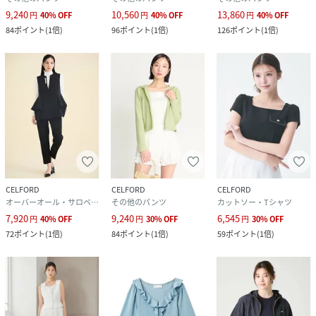
9,240
10,560
13,860
円
40
%
OFF
円
40
%
OFF
円
40
%
OFF
84
ポイント
(
1倍
)
96
ポイント
(
1倍
)
126
ポイント
(
1倍
)
CELFORD
CELFORD
CELFORD
オーバーオール・サロペット
その他のパンツ
カットソー・Tシャツ
7,920
9,240
6,545
円
40
%
OFF
円
30
%
OFF
円
30
%
OFF
72
ポイント
(
1倍
)
84
ポイント
(
1倍
)
59
ポイント
(
1倍
)