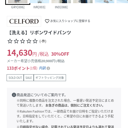
GRY[006]
IVR[003]
IND[088]
favorite_border
お気に入りショップに登録する
【洗える】リボンワイドパンツ
star_border
star_border
star_border
star_border
star_border
(
-
件
)
14,630
円 /税込
30
%OFF
メーカー希望小売価格
20,900
円 /税込
133
ポイント
1倍
内訳
SOLD OUT
SALE
ギフトラッピング対象
info
商品発送についてのご案内です。
※同時に複数の商品を注文された場合、一番遅い発送予定日にまとめ
て発送いたします。
お急ぎの商品は、個別にご注文ください。
※Rakuten Fashionでは、一部商品でお届け日時をご指定いただけま
す。日時指定をしていただくと、ご希望の日にお届けできるよう手配
いたします。
※日時指定がない場合、記載されている発送予定日よりも遅れて発送