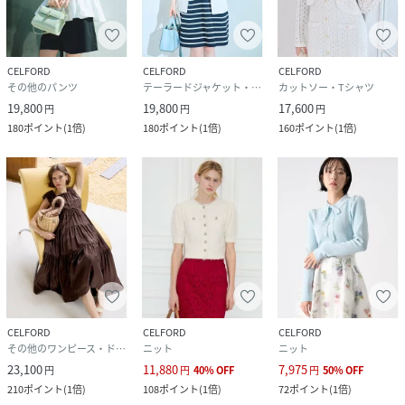
CELFORD
CELFORD
CELFORD
その他のパンツ
テーラードジャケット・ブレザー
カットソー・Tシャツ
19,800
19,800
17,600
円
円
円
180
ポイント
(
1倍
)
180
ポイント
(
1倍
)
160
ポイント
(
1倍
)
CELFORD
CELFORD
CELFORD
その他のワンピース・ドレス
ニット
ニット
23,100
11,880
7,975
円
円
40
%
OFF
円
50
%
OFF
210
ポイント
(
1倍
)
108
ポイント
(
1倍
)
72
ポイント
(
1倍
)