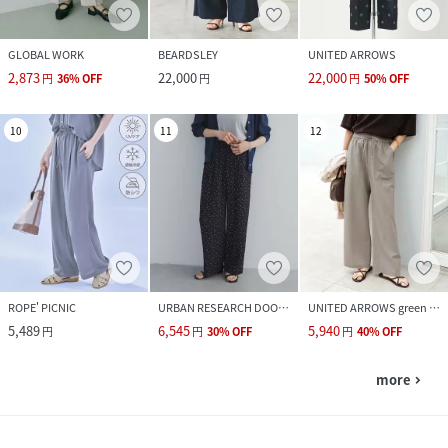
GLOBAL WORK
BEARDSLEY
UNITED ARROWS
2,873
22,000
22,000
円
36
%
OFF
円
円
50
%
OFF
10
11
12
ROPE' PICNIC
URBAN RESEARCH DOORS
UNITED ARROWS green label relaxing
5,489
6,545
5,940
円
円
30
%
OFF
円
40
%
OFF
more
navigate_next