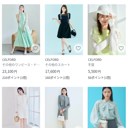
CELFORD
CELFORD
CELFORD
その他のワンピース・ドレス
その他のスカート
手袋
23,100
17,600
5,500
円
円
円
210
ポイント
(
1倍
)
160
ポイント
(
1倍
)
50
ポイント
(
1倍
)