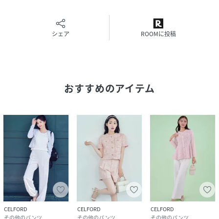
さい。
商品の色味は、商品単品画像をご参照下さい。
※商品画像はサンプルのため、色味やサイズ等の仕様に変更
がある場合がございますので、予めご了承ください。
シェア
ROOMに投稿
性別タイプ
レディース
原産国
ベトナム
おすすめのアイテム
素材
表地:ポリエステル100%/裏地:ポリエステル
100%
サイズ
36[59]、38[61]
品番
RE4557_CWFP262005
(
CWFP262005-L1-48 RE4557
)
CELFORD
CELFORD
CELFORD
その他のパンツ
その他のパンツ
その他のパンツ