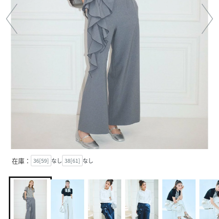
在庫：
36[59]
なし
38[61]
なし