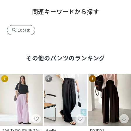
関連キーワードから探す
search
10分丈
その他のパンツ
のランキング
1
2
3
BEAUTY&YOUTH UNITED ARROWS
GeeRA
DOUDOU