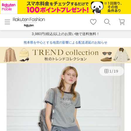
menu
home
search
favorite_border
shopping_cart
lock_outline
メニュー
トップ
検索
お気に入り
カート
ログイン
3,980円(税込)以上のお買い物で送料無料！
熊本県を中心とする地震の影響による配送遅延のお知らせ
1
/
19