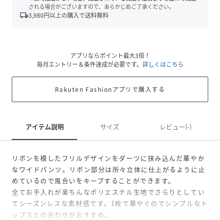
される場合がございますので、あらかじめご了承ください。
local_shipping
3,980
円以上の購入で送料無料
アプリならポイント最大3倍！
毎月エントリー＆条件達成が必要です。
詳しくはこちら
Rakuten Fashionアプリで購入する
アイテム説明
サイズ
レビュー(-)
リボンを模したフリルデザインをダーツに挟み込んだ華やか
なワイドパンツ。リボン部分は所々立体に仕上がるように止
めているので風合いをキープすることができます。
全てお手入れが楽ちんなポリエステル生地でさらりとしてい
てシーズンレスな素材感です。1枚で華やぐのでシンプルなト
ップスとの合わせがおすすめ。