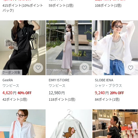
415
ポイント
(
10%ポイント
59
ポイント
(
1倍
)
108
ポイント
(
1倍
)
バック
)
クーポン対象
GeeRA
EIMY ISTOIRE
SLOBE IENA
ワンピース
ワンピース
シャツ・ブラウス
4,620
12,980
9,240
円
40
%
OFF
円
円
20
%
OFF
42
ポイント
(
1倍
)
118
ポイント
(
1倍
)
84
ポイント
(
1倍
)