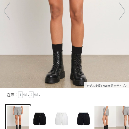
モデル身長176cm 着用サイズ2
在庫：
1
なし
2
なし