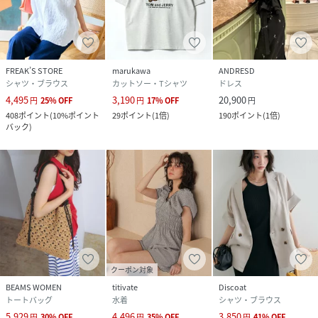
FREAK’S STORE
marukawa
ANDRESD
シャツ・ブラウス
カットソー・Tシャツ
ドレス
4,495
3,190
20,900
円
25
%
OFF
円
17
%
OFF
円
408
ポイント
(
10%ポイント
29
ポイント
(
1倍
)
190
ポイント
(
1倍
)
バック
)
クーポン対象
BEAMS WOMEN
titivate
Discoat
トートバッグ
水着
シャツ・ブラウス
5,929
4,496
3,850
円
30
%
OFF
円
35
%
OFF
円
41
%
OFF