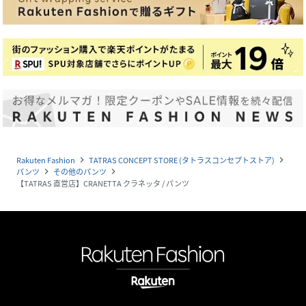
Rakuten Fashion
TATRAS CONCEPT STORE (タトラスコンセプトストア)
navigate_next
navigate_next
パンツ
その他のパンツ
navigate_next
navigate_next
【TATRAS 直営店】CRANETTA クラネッタ / パンツ