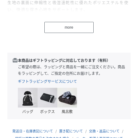
生地の裏面に伸縮性と吸湿速乾性に優れたポリエステルを使
い、快適な穿き心地をサポートします。
ウエストはドローコード式になっており、お好みのサイズ感
に調整可能に。
more
コードの先端にメタルチップを配すことで、さりげない高級
感も。
タウンユースはもちろん、ビーチやリゾートでも活躍してく
れる一着です。
redeem
本商品はギフトラッピングに対応しております（有料）
[注意]
ご希望の際は、ラッピングと商品を一緒にご注文ください。商品
※商品の画像はサンプルとなりますため実際の製品とは仕様
をラッピングして、ご指定の住所にお届けします。
が異なる場合がございます。
ギフトラッピングサービスについて
※商品のサイズ表はパターン寸法となりますため、実際の製
品とはサイズ等が異なる場合がございます。
【TATRAS/タトラス】
バッグ
ボックス
風呂敷
ポーランド産のハイエンドなホワイトグースダウンをはじめ
としたプロダクトをイタリアから発信するTATRAS。
ブランドのコンセプトは“Fine&ComfortableLife”。
発送日・在庫表記について
置き配について
交換・返品について
Functional（機能性）/Sophisticated（洗練されたデザイ