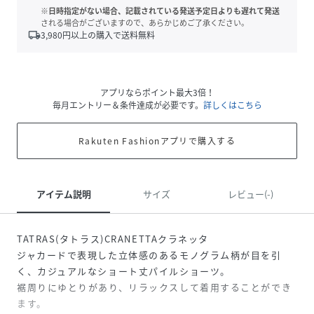
※日時指定がない場合、記載されている発送予定日よりも遅れて発送
される場合がございますので、あらかじめご了承ください。
local_shipping
3,980
円以上の購入で送料無料
アプリならポイント最大3倍！
毎月エントリー＆条件達成が必要です。
詳しくはこちら
Rakuten Fashionアプリで購入する
アイテム説明
サイズ
レビュー(-)
TATRAS(タトラス)CRANETTAクラネッタ
ジャカードで表現した立体感のあるモノグラム柄が目を引
く、カジュアルなショート丈パイルショーツ。
裾周りにゆとりがあり、リラックスして着用することができ
ます。