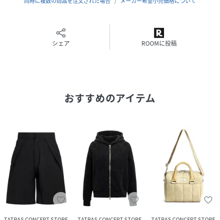
同時に複数の商品を注文された場合
メーカー希望小売価格について
ン）/Oneandonly（唯一無二）という3つの普遍的なテーマ
をベースに、“上質さ”と“心地良さ”において最大級の満足度
を提供する。
モデル身長176cm着用サイズ2
シェア
ROOMに投稿
性別タイプ
レディース
原産国
日本
おすすめのアイテム
素材
本体:綿87% ポリエステル13%
サイズ
1、2
品番
RE3880_LCKZ0472103588
(
LCKZ0472103588-08-001 RE3880
)
TATRAS CONCEPT STORE
TATRAS CONCEPT STORE
TATRAS CONCEPT STORE