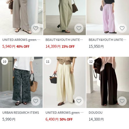
UNITED ARROWS green label relaxing
BEAUTY&YOUTH UNITED ARROWS
BEAUTY&YOUTH UNITED ARROWS
5,940
14,399
15,950
円
40
%
OFF
円
15
%
OFF
円
10
11
12
URBAN RESEARCH ITEMS
UNITED ARROWS green label relaxing
DOUDOU
5,990
6,490
14,300
円
円
50
%
OFF
円