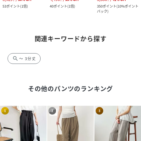
53
ポイント
(
1倍
)
40
ポイント
(
1倍
)
350
ポイント
(
10%ポイント
バック
)
関連キーワードから探す
search
～ 3分丈
その他のパンツ
のランキング
1
2
3