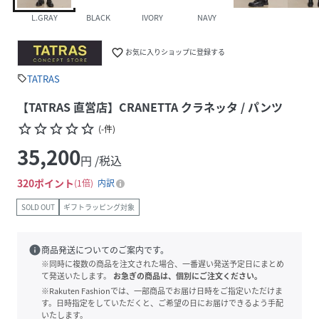
L.GRAY
BLACK
IVORY
NAVY
favorite_border
お気に入りショップに登録する
TATRAS
sell
【TATRAS 直営店】CRANETTA クラネッタ / パンツ
star_border
star_border
star_border
star_border
star_border
(
-
件
)
35,200
円 /税込
320
ポイント
1倍
内訳
SOLD OUT
ギフトラッピング対象
info
商品発送についてのご案内です。
※同時に複数の商品を注文された場合、一番遅い発送予定日にまとめ
て発送いたします。
お急ぎの商品は、個別にご注文ください。
※Rakuten Fashionでは、一部商品でお届け日時をご指定いただけま
す。日時指定をしていただくと、ご希望の日にお届けできるよう手配
いたします。