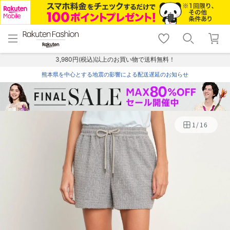
menu
home
search
favorite_border
shopping_cart
lock_outline
メニュー
トップ
検索
お気に入り
カート
ログイン
3,980円(税込)以上のお買い物で送料無料！
熊本県を中心とする地震の影響による配送遅延のお知らせ
1
/
16