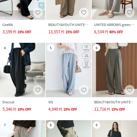
GeeRA
BEAUTY&YOUTH UNITED ARROWS
UNITED ARROWS green label relaxing
3,199
13,557
6,534
円
19
%
OFF
円
15
%
OFF
円
40
%
OFF
4
5
6
Discoat
VIS
BEAUTY&YOUTH UNITED ARROWS
5,346
4,940
12,716
円
10
%
OFF
円
10
%
OFF
円
15
%
OFF
7
8
9