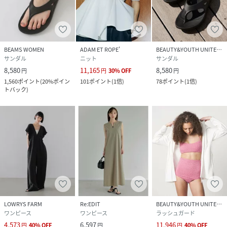
BEAMS WOMEN
ADAM ET ROPE'
BEAUTY&YOUTH UNITED ARROWS
サンダル
ニット
サンダル
8,580
11,165
8,580
円
円
30
%
OFF
円
1,560
ポイント
(
20%ポイン
101
ポイント
(
1倍
)
78
ポイント
(
1倍
)
トバック
)
LOWRYS FARM
Re:EDIT
BEAUTY&YOUTH UNITED ARROWS
ワンピース
ワンピース
ラッシュガード
4,573
6,597
11,946
円
40
%
OFF
円
円
40
%
OFF