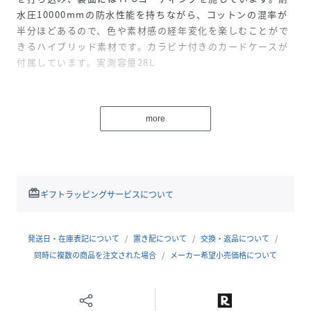
水圧10000mmの防水性能を持ちながら、コットンの混率が
半分ほどあるので、色や素材感の経年変化を楽しむことがで
きるハイブリッド素材です。カラビナ付きのカードケースが
付属しています。実測容量28L
This tote bag is made of a material with polyester
for the warp a blend of cotton and nylon for the weft
more
and a TPU coating on the back. It is a hybrid
material that is waterproof with a water pressure
resistance of 10000 mm but has a blend of about half
cotton so you can enjoy the color and texture
change over time.
redeem
ギフトラッピングサービスについて
性別タイプ
ユニセックス
発送日・在庫表記について
置き配について
交換・返品について
同時に複数の商品を注文された場合
メーカー希望小売価格について
原産国
中国製
素材
コットン47%,ポリエステル45%,ナイロン8%
(別布部分)ナイロン100%