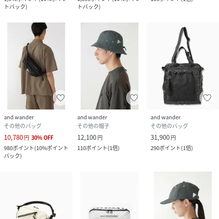
トバック
)
トバック
)
and wander
and wander
and wander
その他のバッグ
その他の帽子
その他のバッグ
10,780
12,100
31,900
円
30
%
OFF
円
円
980
ポイント
(
10%ポイント
110
ポイント
(
1倍
)
290
ポイント
(
1倍
)
バック
)