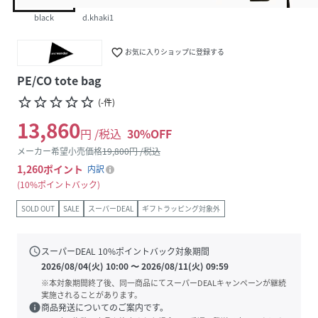
black
d.khaki1
favorite_border
お気に入りショップに登録する
PE/CO tote bag
star_border
star_border
star_border
star_border
star_border
(
-
件
)
13,860
円 /税込
30
%OFF
メーカー希望小売価格
19,800
円 /税込
1,260
ポイント
内訳
10%ポイントバック
SOLD OUT
SALE
スーパーDEAL
ギフトラッピング対象外
schedule
スーパーDEAL
10
%ポイントバック対象期間
2026/08/04(火) 10:00
〜
2026/08/11(火) 09:59
※本対象期間終了後、同一商品にてスーパーDEALキャンペーンが継続
実施されることがあります。
info
商品発送についてのご案内です。