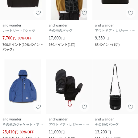
and wander
and wander
and wander
カットソー・Tシャツ
その他のバッグ
アウトドア・レジャー・キャンプ用品
7,700
17,600
9,350
円
30
%
OFF
円
円
700
ポイント
(
10%ポイント
160
ポイント
(
1倍
)
85
ポイント
(
1倍
)
バック
)
and wander
and wander
and wander
その他のジャケット・アウター
アウトドア・レジャー・キャンプ用品
その他のバッグ
25,410
11,000
13,200
円
30
%
OFF
円
円