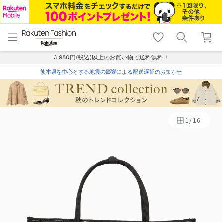
menu
home
search
favorite_border
shopping_cart
lock_outline
メニュー
トップ
検索
お気に入り
カート
ログイン
3,980円(税込)以上のお買い物で送料無料！
熊本県を中心とする地震の影響による配送遅延のお知らせ
1
/
16