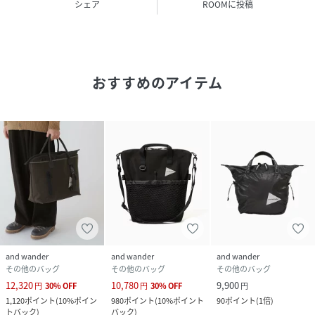
シェア
ROOMに投稿
サイズ
Ｆ
クリーニング
家庭での洗濯不可、ドライクリーニング不可
おすすめのアイテム
品番
RE3206_574
(
574-6985313-181-66 RE3206
)
and wander
and wander
and wander
その他のバッグ
その他のバッグ
その他のバッグ
12,320
10,780
9,900
円
30
%
OFF
円
30
%
OFF
円
1,120
ポイント
(
10%ポイン
980
ポイント
(
10%ポイント
90
ポイント
(
1倍
)
トバック
)
バック
)