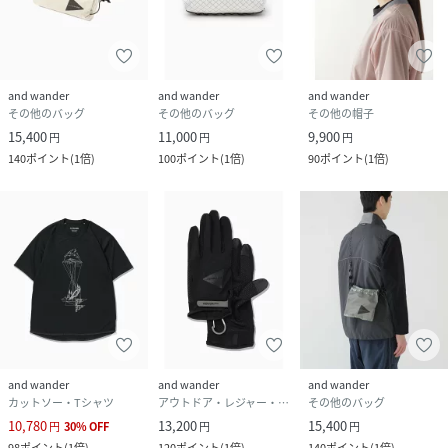
and wander
and wander
and wander
その他のバッグ
その他のバッグ
その他の帽子
15,400
11,000
9,900
円
円
円
140
ポイント
(
1倍
)
100
ポイント
(
1倍
)
90
ポイント
(
1倍
)
and wander
and wander
and wander
カットソー・Tシャツ
アウトドア・レジャー・キャンプ用品
その他のバッグ
10,780
13,200
15,400
円
30
%
OFF
円
円
98
ポイント
(
1倍
)
120
ポイント
(
1倍
)
140
ポイント
(
1倍
)