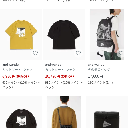
and wander
and wander
and wander
カットソー・Tシャツ
カットソー・Tシャツ
その他のバッグ
6,930
10,780
17,600
円
30
%
OFF
円
30
%
OFF
円
630
ポイント
(
10%ポイント
980
ポイント
(
10%ポイント
160
ポイント
(
1倍
)
バック
)
バック
)