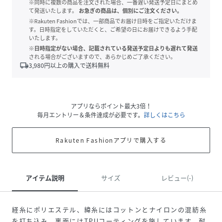
※同時に複数の商品を注文された場合、一番遅い発送予定日にまとめ
て発送いたします。
お急ぎの商品は、個別にご注文ください。
※Rakuten Fashionでは、一部商品でお届け日時をご指定いただけま
す。日時指定をしていただくと、ご希望の日にお届けできるよう手配
いたします。
※日時指定がない場合、記載されている発送予定日よりも遅れて発送
される場合がございますので、あらかじめご了承ください。
local_shipping
3,980
円以上の購入で送料無料
アプリならポイント最大3倍！
毎月エントリー＆条件達成が必要です。
詳しくはこちら
Rakuten Fashionアプリで購入する
アイテム説明
サイズ
レビュー(-)
経糸にポリエステル、緯糸にはコットンとナイロンの混紡糸
を打ち込み、裏面にはTPUコーティングを施しています。耐