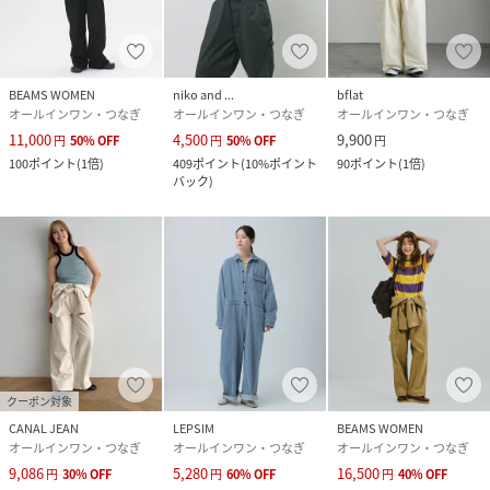
クリーニング
洗濯機洗い可（ネット使用）
品番
RE2650_286613
(
286613-55-03 RE2650
)
BEAMS WOMEN
niko and ...
bflat
オールインワン・つなぎ
オールインワン・つなぎ
オールインワン・つなぎ
11,000
4,500
9,900
円
50
%
OFF
円
50
%
OFF
円
100
ポイント
(
1倍
)
409
ポイント
(
10%ポイント
90
ポイント
(
1倍
)
バック
)
クーポン対象
CANAL JEAN
LEPSIM
BEAMS WOMEN
オールインワン・つなぎ
オールインワン・つなぎ
オールインワン・つなぎ
9,086
5,280
16,500
円
30
%
OFF
円
60
%
OFF
円
40
%
OFF