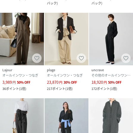
バック
)
バック
)
Lajour
plage
uncrave
オールインワン・つなぎ
オールインワン・つなぎ
その他のオールインワン・オーバーオール
3,989
23,870
18,920
円
50
%
OFF
円
30
%
OFF
円
50
%
OFF
36
ポイント
(
1倍
)
217
ポイント
(
1倍
)
172
ポイント
(
1倍
)