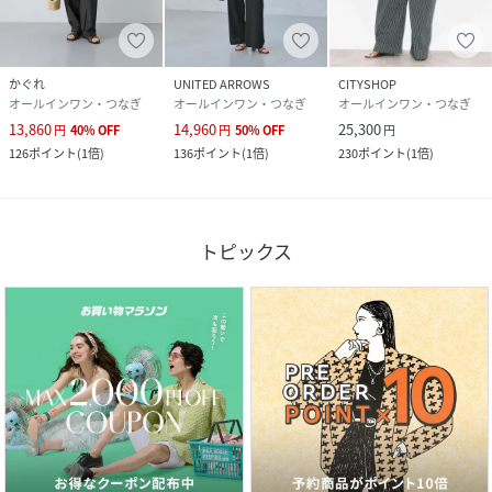
かぐれ
UNITED ARROWS
CITYSHOP
オールインワン・つなぎ
オールインワン・つなぎ
オールインワン・つなぎ
13,860
14,960
25,300
円
40
%
OFF
円
50
%
OFF
円
126
ポイント
(
1倍
)
136
ポイント
(
1倍
)
230
ポイント
(
1倍
)
トピックス