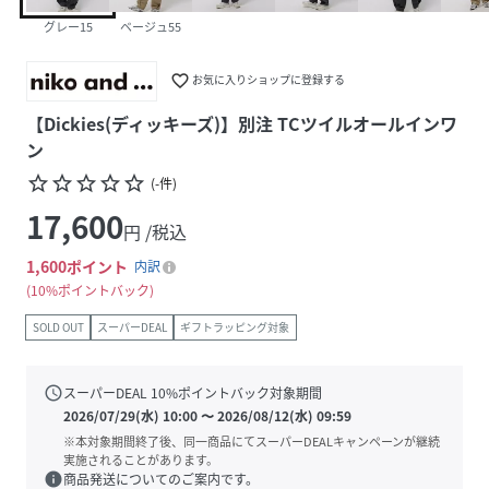
グレー15
ベージュ55
favorite_border
お気に入りショップに登録する
【Dickies(ディッキーズ)】別注 TCツイルオールインワ
ン
star_border
star_border
star_border
star_border
star_border
(
-
件
)
17,600
円 /税込
1,600
ポイント
内訳
10%ポイントバック
SOLD OUT
スーパーDEAL
ギフトラッピング対象
schedule
スーパーDEAL
10
%ポイントバック対象期間
2026/07/29(水) 10:00
〜
2026/08/12(水) 09:59
※本対象期間終了後、同一商品にてスーパーDEALキャンペーンが継続
実施されることがあります。
info
商品発送についてのご案内です。