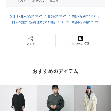
バッグ
ボックス
風呂敷
アメリカを代表するワークカジュアルブランド。
1920年に生産をスタートし、労働者のニーズに合わせて様々
な工夫をこらした製品は、瞬く間にアメリカ全土に浸透。
発送日・在庫表記について
置き配について
交換・返品について
90年代のストリートカルチャーによりワークウェアとしてだ
同時に複数の商品を注文された場合
メーカー希望小売価格について
けでなく、ファッションブランドとしての地位を確立、今や
世界110ヵ国以上に販路を広げています。
ーーー
シェア
ROOMに投稿
Dickies ディッキーズ 別注 オールインワン パンツ
ーーー
性別タイプ
レディース
おすすめのアイテム
原産国
CHINA
素材
ポリエステル65% 綿35%
サイズ
Ｍ、Ｌ