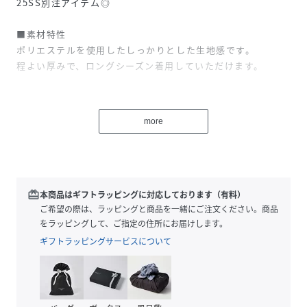
25SS別注アイテム◎
■素材特性
ポリエステルを使用したしっかりとした生地感です。
程よい厚みで、ロングシーズン着用していただけます。
■デザイン
ゆったりとしたシルエットながら、光沢感のある生地感で高
more
級感のあるオールインワンです。
さり気なく入ったタックできちんと感をプラス。
足元にはスナップボタン付きで、シルエットを変えてお楽し
みいただけます。
メンズライクなアイテムをレディーに着こなしていただける
redeem
本商品はギフトラッピングに対応しております（有料）
アイテムです◎
ご希望の際は、ラッピングと商品を一緒にご注文ください。商品
をラッピングして、ご指定の住所にお届けします。
■おすすめスタイリング
ギフトラッピングサービスについて
1枚でさらっと着こなしていただくのはもちろん、腰巻きに
したりシルエットを変えて着こなしていただけます♪
【Dickies／ディッキーズ】