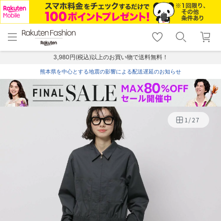
menu
home
search
favorite_border
shopping_cart
lock_outline
メニュー
トップ
検索
お気に入り
カート
ログイン
3,980円(税込)以上のお買い物で送料無料！
熊本県を中心とする地震の影響による配送遅延のお知らせ
1
/
27