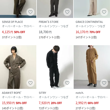
SENSE OF PLACE
FREAK’S STORE
GRACE CONTINENTAL
オーバーオール・サロペット
オールインワン・つなぎ
オールインワン・つなぎ
4,125
18,700
16,170
円
50
%
OFF
円
円
70
%
OFF
37
ポイント
(
1倍
)
170
ポイント
(
1倍
)
147
ポイント
(
1倍
)
ADAM ET ROPE'
SITRY
notch.
オーバーオール・サロペット
オールインワン・つなぎ
オーバーオール・サロペット
15,950
7,920
2,992
円
50
%
OFF
円
20
%
OFF
円
66
%
OFF
145
ポイント
(
1倍
)
72
ポイント
(
1倍
)
27
ポイント
(
1倍
)