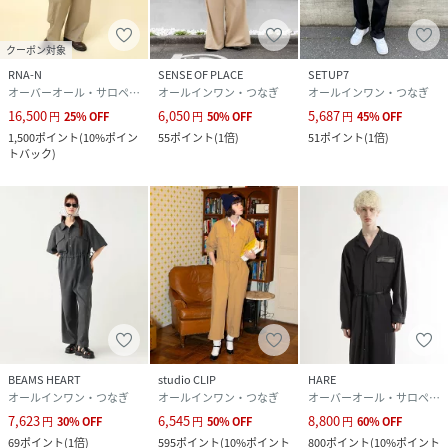
クーポン対象
RNA-N
SENSE OF PLACE
SETUP7
オーバーオール・サロペット
オールインワン・つなぎ
オールインワン・つなぎ
16,500
6,050
5,687
円
25
%
OFF
円
50
%
OFF
円
45
%
OFF
1,500
ポイント
(
10%ポイン
55
ポイント
(
1倍
)
51
ポイント
(
1倍
)
トバック
)
BEAMS HEART
studio CLIP
HARE
オールインワン・つなぎ
オールインワン・つなぎ
オーバーオール・サロペット
7,623
6,545
8,800
円
30
%
OFF
円
50
%
OFF
円
60
%
OFF
69
ポイント
(
1倍
)
595
ポイント
(
10%ポイント
800
ポイント
(
10%ポイント