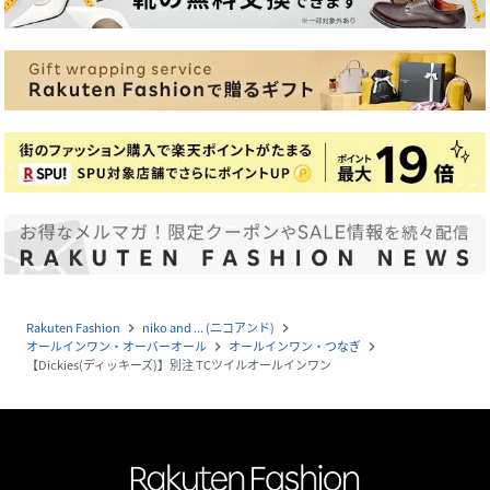
Rakuten Fashion
niko and ... (ニコアンド)
navigate_next
navigate_next
オールインワン・オーバーオール
オールインワン・つなぎ
navigate_next
navigate_next
【Dickies(ディッキーズ)】別注 TCツイルオールインワン