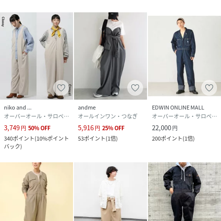
niko and ...
andme
EDWIN ONLINE MALL
オーバーオール・サロペット
オールインワン・つなぎ
オーバーオール・サロペット
3,749
5,916
22,000
円
50
%
OFF
円
25
%
OFF
円
340
ポイント
(
10%ポイント
53
ポイント
(
1倍
)
200
ポイント
(
1倍
)
バック
)