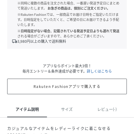
※同時に複数の商品を注文された場合、一番遅い発送予定日にまとめ
て発送いたします。
お急ぎの商品は、個別にご注文ください。
※Rakuten Fashionでは、一部商品でお届け日時をご指定いただけま
す。日時指定をしていただくと、ご希望の日にお届けできるよう手配
いたします。
※日時指定がない場合、記載されている発送予定日よりも遅れて発送
される場合がございますので、あらかじめご了承ください。
local_shipping
3,980
円以上の購入で送料無料
アプリならポイント最大3倍！
毎月エントリー＆条件達成が必要です。
詳しくはこちら
Rakuten Fashionアプリで購入する
アイテム説明
サイズ
レビュー(-)
カジュアルなアイテムをレディーライクに着こなせる