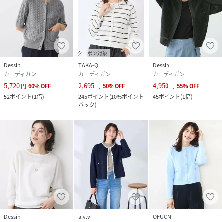
サイズ
01(S)、02(M)、03(L)
クリーニング
洗濯機洗い可
クーポン対象
品番
RE2350_202601F5835206
Dessin
TAKA-Q
Dessin
(
202601F5835206-094-01 RE2350
)
カーディガン
カーディガン
カーディガン
5,720
2,695
4,950
円
60
%
OFF
円
50
%
OFF
円
55
%
OFF
52
ポイント
(
1倍
)
245
ポイント
(
10%ポイント
45
ポイント
(
1倍
)
バック
)
Dessin
a.v.v
OFUON