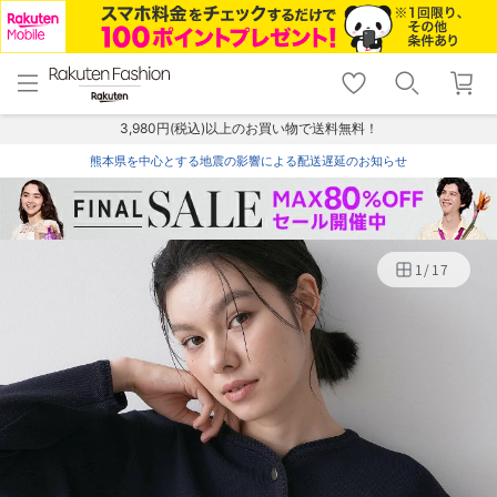
menu
home
search
favorite_border
shopping_cart
lock_outline
メニュー
トップ
検索
お気に入り
カート
ログイン
3,980円(税込)以上のお買い物で送料無料！
熊本県を中心とする地震の影響による配送遅延のお知らせ
1
/
17