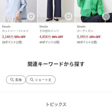
Dessin
Dessin
Dessin
カットソー・Tシャツ
その他のパンツ
カーディガン
3,148
4,858
5,395
円
55
%
OFF
円
46
%
OFF
円
10
%
OFF
28
ポイント
(
1倍
)
44
ポイント
(
1倍
)
49
ポイント
(
1倍
)
関連キーワードから探す
search
search
長袖
ショート丈
トピックス