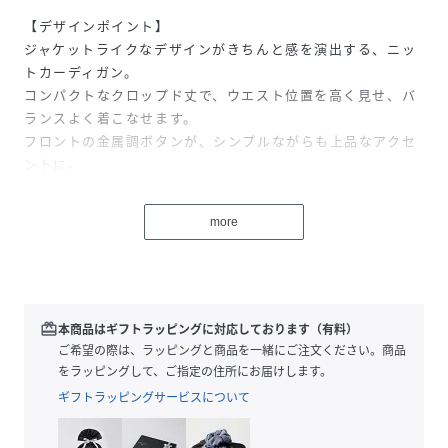
【デザインポイント】
ジャケットライクなデザインがきちんと感を演出する、ニッ
トカーディガン。
コンパクトなクロップド丈で、ウエスト位置を高く見せ、バ
ランスよく着こなせます。
フロントの金属調ボタンが、シンプルながらも上品なアクセ
ントに。
総針編みのフラットな表面感で、きれいめにも対応できる1
枚です。
more
【スタイリングポイント】
デニム×シャツブラウスで程よくカジュアルダウンした着こ
なしがおすすめ。
スカートやきれいめパンツと合わせれば、通勤や学校行事な
redeem
本商品はギフトラッピングに対応しております（有料）
どのきちんとシーンにも活躍します。
ご希望の際は、ラッピングと商品を一緒にご注文ください。商品
前を留めてプルオーバー風に着るのも◎
をラッピングして、ご指定の住所にお届けします。
ギフトラッピングサービスについて
【素材ポイント】
UVカット・マシンウォッシャブルの機能付きで、デイリーに