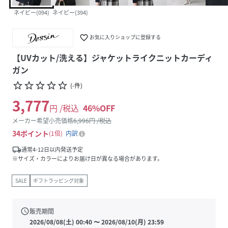
ネイビー(094)
ネイビー(394)
favorite_border
お気に入りショップに登録する
【UVカット/洗える】ジャケットライクニットカーディ
ガン
star_border
star_border
star_border
star_border
star_border
(
-
件
)
3,777
円 /税込
46
%OFF
メーカー希望小売価格
6,996
円 /税込
34
ポイント
1倍
内訳
local_shipping
通常4-12日以内発送予定
※サイズ・カラーによりお届け日が異なる場合があります。
SALE
ギフトラッピング対象
schedule
販売期間
2026/08/08(土) 00:40
〜
2026/08/10(月) 23:59