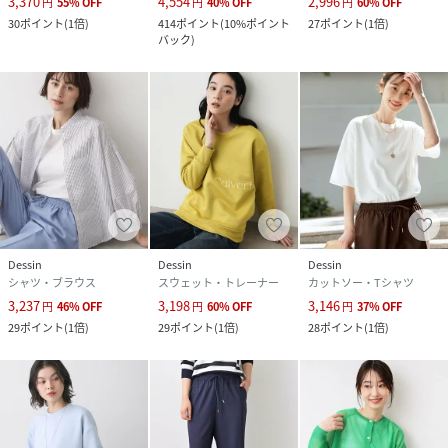
3,370
4,554
2,996
円
55
%
OFF
円
40
%
OFF
円
60
%
OFF
30
ポイント
(
1倍
)
414
ポイント
(
10%ポイント
27
ポイント
(
1倍
)
バック
)
Dessin
Dessin
Dessin
シャツ・ブラウス
スウェット・トレーナー
カットソー・Tシャツ
3,237
3,198
3,146
円
46
%
OFF
円
60
%
OFF
円
37
%
OFF
29
ポイント
(
1倍
)
29
ポイント
(
1倍
)
28
ポイント
(
1倍
)