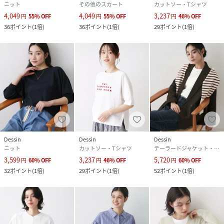
ニット
その他のスカート
カットソー・Tシャツ
4,049
4,049
3,237
円
55
%
OFF
円
55
%
OFF
円
46
%
OFF
36
ポイント
(
1倍
)
36
ポイント
(
1倍
)
29
ポイント
(
1倍
)
Dessin
Dessin
Dessin
ニット
カットソー・Tシャツ
テーラードジャケット・ブレザー
3,599
3,237
5,720
円
60
%
OFF
円
46
%
OFF
円
60
%
OFF
32
ポイント
(
1倍
)
29
ポイント
(
1倍
)
52
ポイント
(
1倍
)