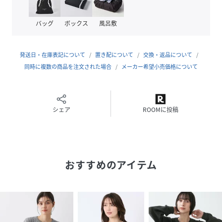
使いやすい素材。
総針編みならではの程よい肉感とハリがあり、ロングシーズ
バッグ
ボックス
風呂敷
ン着用いただけます。
【仕様】
発送日・在庫表記について
置き配について
交換・返品について
・ポケット数：前×2
同時に複数の商品を注文された場合
メーカー希望小売価格について
※この製品は、太陽光線中の紫外線（UV）を通しにくくしま
す。この効果は永久的ではありません。
シェア
ROOMに投稿
※照明の関係により、実際よりも色味が違って見える場合が
あります。また、パソコン・スマートフォンなどの環境によ
り、若干製品と画像のカラーが異なる場合もございます。
おすすめのアイテム
性別タイプ
レディース
原産国
中国製
素材
レーヨン54％ ナイロン46％