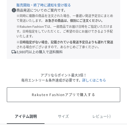
販売開始・終了時に通知を受け取る
info
商品発送についてのご案内です。
※同時に複数の商品を注文された場合、一番遅い発送予定日にまとめ
て発送いたします。
お急ぎの商品は、個別にご注文ください。
※Rakuten Fashionでは、一部商品でお届け日時をご指定いただけま
す。日時指定をしていただくと、ご希望の日にお届けできるよう手配
いたします。
※日時指定がない場合、記載されている発送予定日よりも遅れて発送
される場合がございますので、あらかじめご了承ください。
local_shipping
3,980
円以上の購入で送料無料
アプリならポイント最大3倍！
毎月エントリー＆条件達成が必要です。
詳しくはこちら
Rakuten Fashionアプリで購入する
アイテム説明
サイズ
レビュー(-)