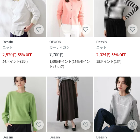
Dessin
OFUON
Dessin
ニット
カーディガン
ニット
2,920
7,700
2,024
円
55
%
OFF
円
円
55
%
OFF
26
ポイント
(
1倍
)
1,050
ポイント
(
15%ポイン
18
ポイント
(
1倍
)
トバック
)
Dessin
Dessin
Dessin