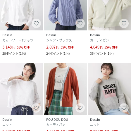
Dessin
Dessin
Dessin
カットソー・Tシャツ
シャツ・ブラウス
カーディガン
3,148
2,697
4,049
円
55
%
OFF
円
55
%
OFF
円
55
%
OFF
28
ポイント
(
1倍
)
24
ポイント
(
1倍
)
36
ポイント
(
1倍
)
Dessin
POU DOU DOU
Dessin
ニット
カーディガン
ニット