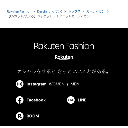
Rakuten Fashion
Dessin (デッサン)
トップス
カーディガン
navigate_next
navigate_next
navigate_next
navigate_next
【UVカット/洗える】ジャケットライクニットカーディガン
Instagram
WOMEN
/
MEN
Facebook
LINE
ROOM