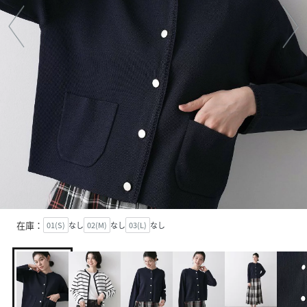
在庫：
01(S)
なし
02(M)
なし
03(L)
なし