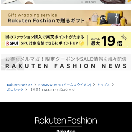
Rakuten Fashion
BEAMS WOMEN (ビームス ウイメン)
トップス
navigate_next
navigate_next
navigate_next
ポロシャツ
【別注】LACOSTE / ポロシャツ
navigate_next