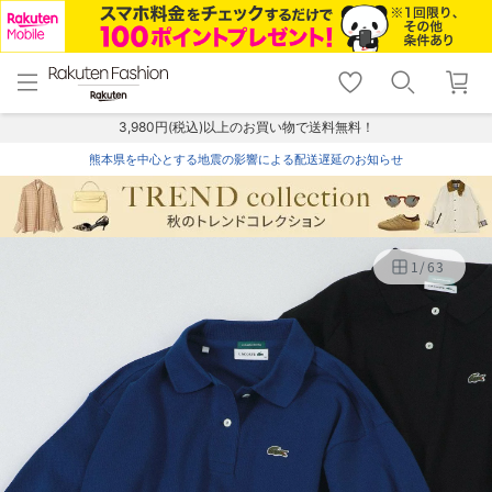
menu
home
search
favorite_border
shopping_cart
lock_outline
メニュー
トップ
検索
お気に入り
カート
ログイン
3,980円(税込)以上のお買い物で送料無料！
熊本県を中心とする地震の影響による配送遅延のお知らせ
1
/
63