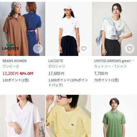
BEAMS WOMEN
LACOSTE
UNITED ARROWS green label relaxing
ワンピース
ポロシャツ
カットソー・Tシャツ
13,200
17,600
7,700
円
40
%
OFF
円
円
120
ポイント
(
1倍
)
1,600
ポイント
(
10%ポイン
70
ポイント
(
1倍
)
トバック
)