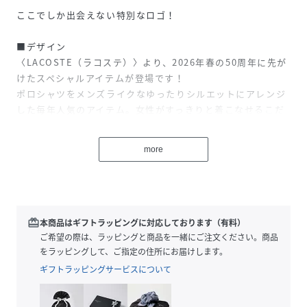
ここでしか出会えない特別なロゴ！
■デザイン
〈LACOSTE（ラコステ）〉より、2026年春の50周年に先が
けたスペシャルアイテムが登場です！
ポロシャツをメンズライクなゆったりシルエットにアレンジ
した毎年人気のアイテム。女性がすっきりと着こなせるこだ
わりのバランスに仕上げています。今シーズンはワニの中に
〈BEAMS〉の文字が刻まれた通常では実現しない特別なロ
more
ゴを胸元に採用。さらに、後身ネック下には
〈BEAMSBOY（ビームスボーイ）〉のみが使用している
〈LACOSTE〉ロゴ入りのワッペンを配したスペシャルな1着
です。
redeem
本商品はギフトラッピングに対応しております（有料）
■コーディネート
ご希望の際は、ラッピングと商品を一緒にご注文ください。商品
チノパンやデニムと合わせた定番のトラッドスタイルはもち
をラッピングして、ご指定の住所にお届けします。
ろん、リネンパンツと合わせて夏らしい爽やかなスタイリン
ギフトラッピングサービスについて
グもおすすめ。プリーツスカートやタイトスカートと合わせ
れば、カジュアルミックスなこなれ感のある着こなしも楽し