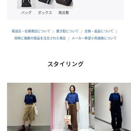
めます。様々なボトムスと相性が良く、ワードローブの強い
味方になること間違いなしです。
バッグ
ボックス
風呂敷
■サイズ
3サイズ展開。ゆったりとした身幅と程よい着丈で、リラッ
発送日・在庫表記について
置き配について
交換・返品について
クス感のある着心地です。
同時に複数の商品を注文された場合
メーカー希望小売価格について
■素材
春夏シーズンに最適な、さらりと柔らかな肌触りのコットン
スタイリング
ニット素材を採用し、軽やかな着心地です。
【ADY_NIDUS】Model:H164B72W59H85 Size:36
【031_NOIR】Model:H165B80W59H85 Size:38
【F9F__METHYLENE】Model:H164B72W59H85
Size:38
※光の当たり具合やパソコンなどの閲覧環境によって、実際
の色味と異なって見える場合がございます。予めご了承くだ
さい。
※商品の色味は商品単体で撮影した画像をご参照ください。