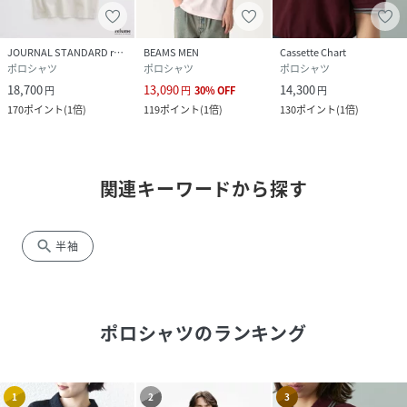
JOURNAL STANDARD relume
BEAMS MEN
Cassette Chart
ポロシャツ
ポロシャツ
ポロシャツ
18,700
13,090
14,300
円
円
30
%
OFF
円
170
ポイント
(
1倍
)
119
ポイント
(
1倍
)
130
ポイント
(
1倍
)
関連キーワードから探す
search
半袖
ポロシャツ
のランキング
1
2
3