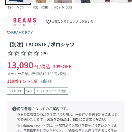
F9F__METHYLENE
031_NOIR
ADY_NIDUS
favorite_border
お気に入りショップに登録する
BEAMS BOY
sell
【別注】LACOSTE / ポロシャツ
star_border
star_border
star_border
star_border
star_border
(
-
件
)
13,090
円 /税込
30
%OFF
メーカー希望小売価格
18,700
円 /税込
119
ポイント
1倍
内訳
SOLD OUT
SALE
ギフトラッピング対象
info
商品発送についてのご案内です。
※同時に複数の商品を注文された場合、一番遅い発送予定日にまとめ
て発送いたします。
お急ぎの商品は、個別にご注文ください。
※Rakuten Fashionでは、一部商品でお届け日時をご指定いただけま
す。日時指定をしていただくと、ご希望の日にお届けできるよう手配