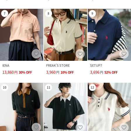
7
8
9
IENA
FREAK’S STORE
SETUP7
13,860
3,960
3,696
円
30
%
OFF
円
10
%
OFF
円
52
%
OFF
10
11
12