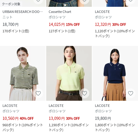
クーポン対象
URBAN RESEARCH DOORS
Cassette Chart
LACOSTE
ニット
ポロシャツ
ポロシャツ
18,700
14,025
12,320
円
円
15
%
OFF
円
30
%
OFF
170
ポイント
(
1倍
)
127
ポイント
(
1倍
)
1,120
ポイント
(
10%ポイン
トバック
)
LACOSTE
LACOSTE
LACOSTE
ポロシャツ
ポロシャツ
ポロシャツ
10,560
13,090
19,800
円
40
%
OFF
円
30
%
OFF
円
960
ポイント
(
10%ポイント
1,190
ポイント
(
10%ポイン
1,800
ポイント
(
10%ポイン
バック
)
トバック
)
トバック
)