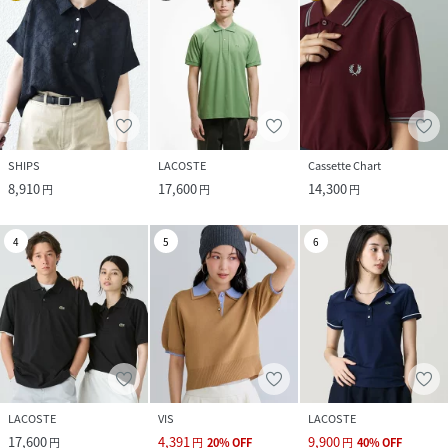
SHIPS
LACOSTE
Cassette Chart
8,910
17,600
14,300
円
円
円
4
5
6
LACOSTE
VIS
LACOSTE
17,600
4,391
9,900
円
円
20
%
OFF
円
40
%
OFF