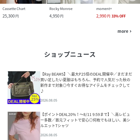
Cassette Chart
Rocky Monroe
moment+
25,300
4,950
2,990
円
円
円
33
%
OFF
more
navigate_next
ショップニュース
【Ray BEAMS】＼最大P25倍のDEAL開催中／まだまだ
買い足したい夏服はもちろん、予約で人気だった秋の
新作まで対象◎今すぐお得なアイテムをチェックして
♪
2026.08.05
【ポイントDEAL20%！～8/11 9:59まで】＼高レビュ
ー多数／首元フィットで安心◎何枚でもほしい、美シ
ルエットTシャツ
2026.08.05