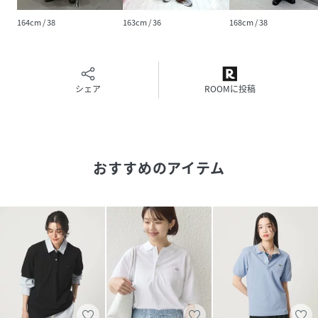
164cm / 38
163cm / 36
168cm / 38
LACOSTE／ラコステ
1933年フランスの有名テニスプレイヤー、“ルネ・ラコス
テ”により誕生したブランド。当時フランス最大のニット製
造会社のオーナー社長アンドレ・ジリエと共に、緑色のワニ
シェア
ROOMに投稿
のロゴが刺繍されたポロシャツを製造する会社を設立。以
後、定番アイテムのポロシャツは全世界で愛され続けていま
す。フランス生まれのスポーツカジュアルブランドとして日
本でもとても人気です。
おすすめのアイテム
性別タイプ
レディース
原産国
日本製
素材
本体:コットン100
% 衿リブ:コットン100
% 袖口リブ:コットン99
% ポリウレタン1
%