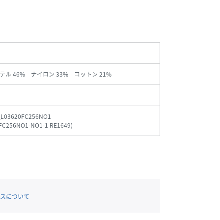
テル 46% ナイロン 33% コットン 21%
_L03620FC256NO1
FC256NO1-NO1-1 RE1649
)
スについて