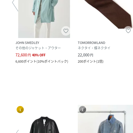
JOHN SMEDLEY
TOMORROWLAND
その他のジャケット・アウター
ネクタイ・蝶ネクタイ
72,600
22,000
円
40
%
OFF
円
ック
)
6,600
ポイント
(
10%ポイントバック
)
200
ポイント
(
1倍
)
1
2