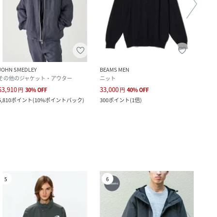
JOHN SMEDLEY
BEAMS MEN
JOHN
その他のジャケット・アウター
ニット
ニッ
63,910
33,000
37,6
円
30
%
OFF
円
40
%
OFF
5,810
ポイント
(
10%ポイントバック
)
300
ポイント
(
1倍
)
3,420
5
6
7