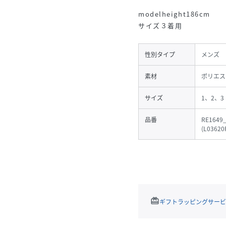
modelheight186cm
サイズ３着用
性別タイプ
メンズ
素材
ポリエス
サイズ
1、2、3
品番
RE1649
(
L03620
redeem
ギフトラッピングサービ