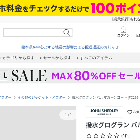
[楽天銀行]もれ
熊本県を中心とする地震の影響による配送遅延のお知らせ
カテゴリから探す
セールから探す
すべてのアイテム
アウター
その他のジャケット・アウター
撥水グログラン バルマカーンコート |FC256
navigate_next
navigate_next
favorite_border
お気
1
/
1
撥水グログラン バル
star_border
star_border
star_border
star_border
star_border
(
0
件
)