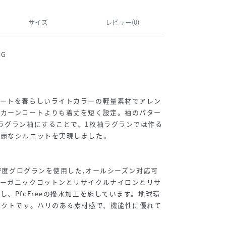
サイズ
レビュー(0)
NG
コートを春らしいライトカラーの軽量素材でアレン
マカーンコートよりも着丈を短く設定。袖のパター
ラグラン袖にすることで、1枚袖ラグランでは作る
綺麗なシルエットを実現しました。
高密度グログランを使用した,オールシーズン対応可
オーガニックコットンとリサイクルナイロンとリサ
、PfcFreeの撥水加工を施しています。地球環
ダクトです。ハリのある素材感で、機能性に優れて