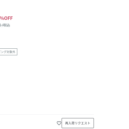
%OFF
 /税込
ピング対象外
favorite_border
再入荷リクエスト