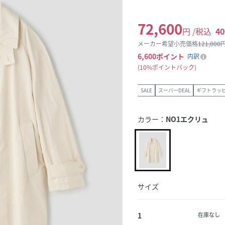
72,600
円 /税込
40
メーカー希望小売価格
121,000
円
6,600
ポイント
内訳
10%ポイントバック
SALE
スーパーDEAL
ギフトラッ
カラー：
NO1エクリュ
サイズ
1
在庫なし