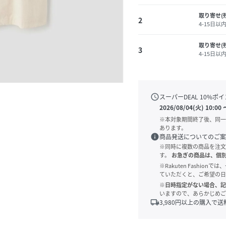
取り寄せ(
2
4-15日以
取り寄せ(
3
4-15日以
schedule
スーパーDEAL
10
%ポイ
2026/08/04(火) 10:00
※本対象期間終了後、同一
あります。
info
商品発送についてのご案
※同時に複数の商品を注文
す。
お急ぎの商品は、個
※Rakuten Fashi
ていただくと、ご希望の日
※日時指定がない場合、記
いますので、あらかじめご
local_shipping
3,980
円以上の購入で送