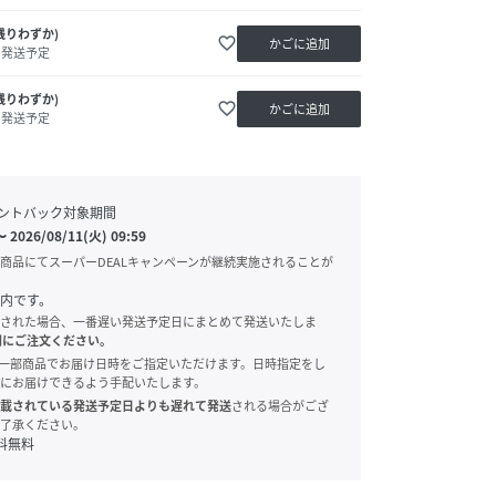
残りわずか)
favorite_border
かごに追加
内発送予定
残りわずか)
favorite_border
かごに追加
内発送予定
ントバック対象期間
〜
2026/08/11(火) 09:59
商品にてスーパーDEALキャンペーンが継続実施されることが
内です。
された場合、一番遅い発送予定日にまとめて発送いたしま
別にご注文ください。
onでは、一部商品でお届け日時をご指定いただけます。日時指定をし
にお届けできるよう手配いたします。
載されている発送予定日よりも遅れて発送
される場合がござ
了承ください。
料無料