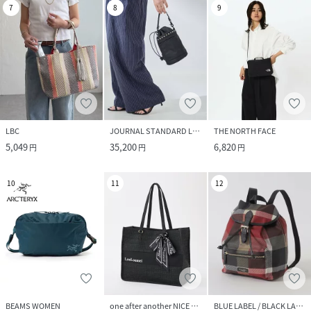
7
8
9
LBC
JOURNAL STANDARD L'ESSAGE
THE NORTH FACE
5,049
35,200
6,820
円
円
円
10
11
12
BEAMS WOMEN
one after another NICE CLAUP
BLUE LABEL / BLACK LABEL CRESTBRIDGE