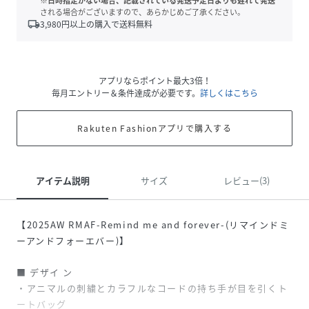
※日時指定がない場合、記載されている発送予定日よりも遅れて発送
される場合がございますので、あらかじめご了承ください。
local_shipping
3,980
円以上の購入で送料無料
アプリならポイント最大3倍！
毎月エントリー＆条件達成が必要です。
詳しくはこちら
Rakuten Fashionアプリで購入する
アイテム説明
サイズ
レビュー(3)
【2025AW RMAF-Remind me and forever-(リマインドミ
ーアンドフォーエバー)】
■ デザイ ン
・アニマルの刺繍とカラフルなコードの持ち手が目を引くト
ートバッグ