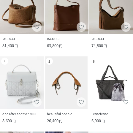
IACUCCI
IACUCCI
IACUCCI
81,400
63,800
74,800
円
円
円
4
5
6
one after another NICE CLAUP
beautiful people
Francfranc
8,690
26,400
6,900
円
円
円