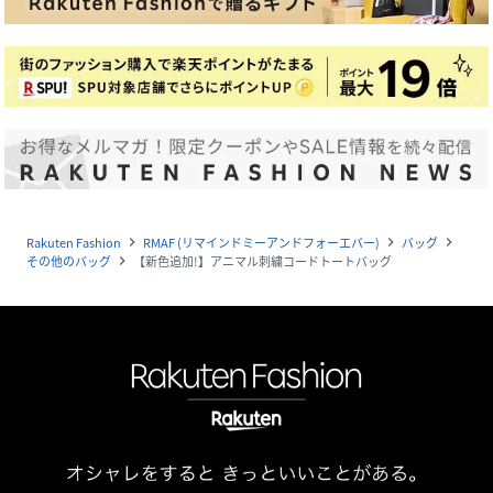
Rakuten Fashion
RMAF (リマインドミーアンドフォーエバー)
バッグ
navigate_next
navigate_next
navigate_next
その他のバッグ
【新色追加!】アニマル刺繍コードトートバッグ
navigate_next