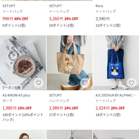
SETUP7
SETUP7
Rora
トートバッグ
トートバッグ
トートバッグ
998
3,260
3,540
円
69
%
OFF
円
34
%
OFF
円
9
ポイント
(
1倍
)
29
ポイント
(
1倍
)
32
ポイント
(
1倍
)
クーポン対象
AS KNOW AS plus
SETUP7
A/C DESIGN BY ALPHACUBIC
ポーチ
ハンドバッグ
トートバッグ
1,980
2,989
2,024
円
10
%
OFF
円
24
%
OFF
円
20
%
OFF
180
ポイント
(
10%ポイント
27
ポイント
(
1倍
)
18
ポイント
(
1倍
)
バック
)