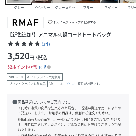
グレー
アイボリー
グレー系その他
ブルー
ネイビー
グリ
favorite_border
お気に入りショップに登録する
【新色追加!】アニマル刺繍コードトートバッグ
star
star
star
star
star
(
3
件
)
3,520
円 /税込
32
ポイント
1倍
内訳
SOLD OUT
ギフトラッピング対象外
ブランドクーポン対象商品
ご利用には
ログイン
・獲得が必要です。
info
商品発送についてのご案内です。
※同時に複数の商品を注文された場合、一番遅い発送予定日にまとめ
て発送いたします。
お急ぎの商品は、個別にご注文ください。
※Rakuten Fashionでは、一部商品でお届け日時をご指定いただけま
す。日時指定をしていただくと、ご希望の日にお届けできるよう手配
いたします。