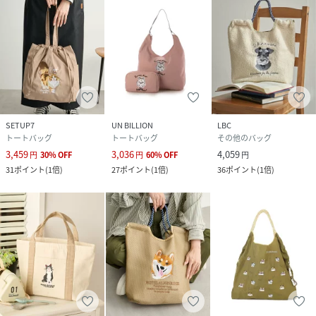
SETUP7
UN BILLION
LBC
トートバッグ
トートバッグ
その他のバッグ
3,459
3,036
4,059
円
30
%
OFF
円
60
%
OFF
円
31
ポイント
(
1倍
)
27
ポイント
(
1倍
)
36
ポイント
(
1倍
)