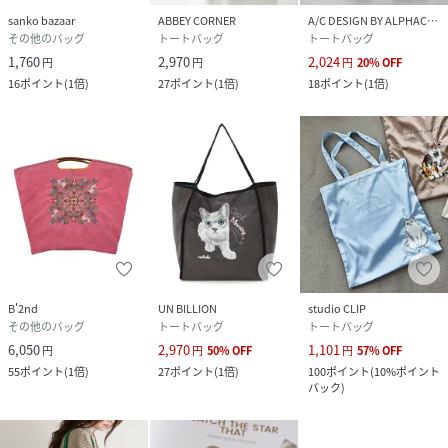
sanko bazaar
ABBEY CORNER
A/C DESIGN BY ALPHACUBIC
その他のバッグ
トートバッグ
トートバッグ
1,760
2,970
2,024
円
円
円
20
%
OFF
16
ポイント
(
1倍
)
27
ポイント
(
1倍
)
18
ポイント
(
1倍
)
B'2nd
UN BILLION
studio CLIP
その他のバッグ
トートバッグ
トートバッグ
6,050
2,970
1,101
円
円
50
%
OFF
円
57
%
OFF
55
ポイント
(
1倍
)
27
ポイント
(
1倍
)
100
ポイント
(
10%ポイント
バック
)