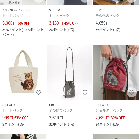
クーポン対象
AS KNOW AS plus
SETUP7
LBC
トートバッグ
トートバッグ
その他のバッグ
3,300
3,139
4,059
円
6
%
OFF
円
45
%
OFF
円
300
ポイント
(
10%ポイント
28
ポイント
(
1倍
)
36
ポイント
(
1倍
)
バック
)
SETUP7
LBC
SETUP7
トートバッグ
その他のバッグ
ショルダーバッグ
998
3,619
2,689
円
63
%
OFF
円
円
30
%
OFF
9
ポイント
(
1倍
)
32
ポイント
(
1倍
)
24
ポイント
(
1倍
)