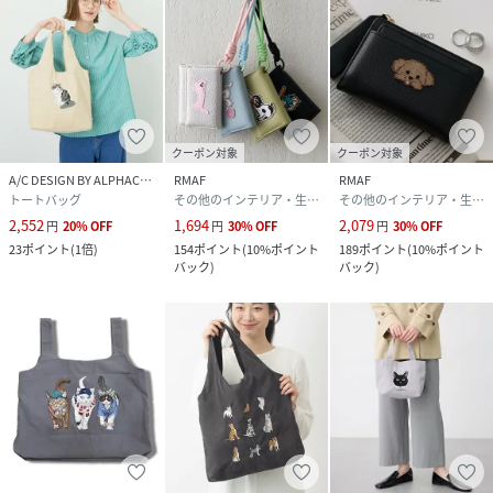
クーポン対象
クーポン対象
A/C DESIGN BY ALPHACUBIC
RMAF
RMAF
トートバッグ
その他のインテリア・生活雑貨
その他のインテリア・生活雑貨
2,552
1,694
2,079
円
20
%
OFF
円
30
%
OFF
円
30
%
OFF
23
ポイント
(
1倍
)
154
ポイント
(
10%ポイント
189
ポイント
(
10%ポイント
バック
)
バック
)