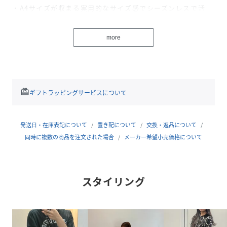
・A4サイズが収まる実用的なサイズ感でシーズンレスで活
躍。
・厚めのナイロン地で使いまわしの効くアイテムです。
more
■スタイリング
・アウトドアシーンでのカーゴパンツにスウェットやTシャ
ツにデニムのシンプルなスタイリングによく映えます。
redeem
ギフトラッピングサービスについて
＜ お気に入り追加がおすすめ ＞
・「♡お気に入りに追加」で再入荷・ラスト１点・値下げな
どの通知を受け取ることができます。
発送日・在庫表記について
置き配について
交換・返品について
・「♡お気に入りブランドに追加」で新商品・再入荷・セー
同時に複数の商品を注文された場合
メーカー希望小売価格について
ルなどお得な情報を受け取ることができます。
※撮影時の光の関係で、画面上の画像と実際のお色とでは若
干の色差が生じる可能性がございます。
スタイリング
また、ご覧いただいているモニター画面や、お使いのブラウ
ザによっても、
お色の違いがございますことをあらかじめご了承くださいま
せ。