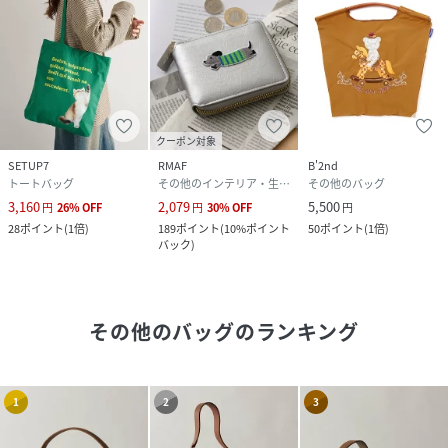
クーポン対象
SETUP7
RMAF
B'2nd
トートバッグ
その他のインテリア・生活雑貨
その他のバッグ
3,160
2,079
5,500
円
26
%
OFF
円
30
%
OFF
円
28
ポイント
(
1倍
)
189
ポイント
(
10%ポイント
50
ポイント
(
1倍
)
バック
)
その他のバッグ
のランキング
1
2
3