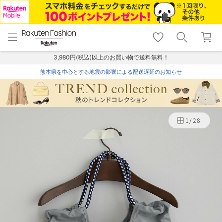
menu
home
search
favorite_border
shopping_cart
lock_outline
メニュー
トップ
検索
お気に入り
カート
ログイン
3,980円(税込)以上のお買い物で送料無料！
熊本県を中心とする地震の影響による配送遅延のお知らせ
1
/
28