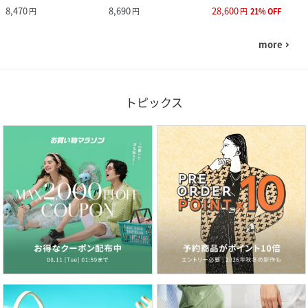
8,470
8,690
28,600
円
円
円
21
%
OFF
more
navigate_next
トピックス