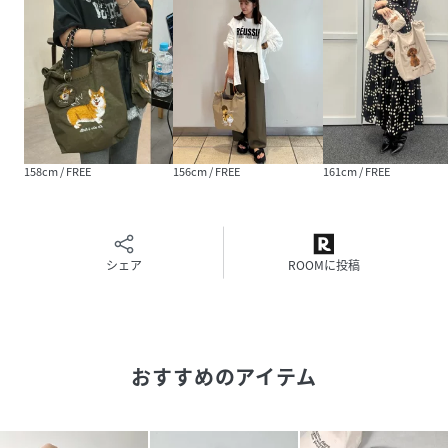
性別タイプ
レディース
原産国
中国
素材
ナイロン100%
158cm / FREE
156cm / FREE
161cm / FREE
サイズ
FREE
品番
RD6948_5052120130
(
5052120130-1N-11 RD6948
)
シェア
ROOMに投稿
おすすめのアイテム