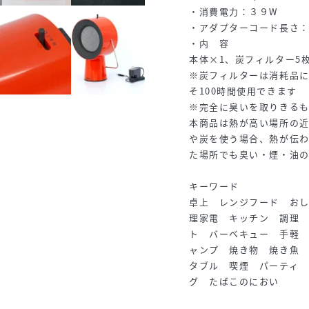
・消費電力：３９W
・アダプターコード長さ：1
・内 容
本体×1、炭フィルター5
※炭フィルターは消耗品に
そ100時間使用できます
※完全に臭いを取りきる
本商品は熱が高い場所の
や炭を使う場合、熱が伝
た場所でも臭い・煙・油
キーワード
卓上 レンジフード お
理家電 キッチン 調理
ト バーベキュー 手軽
ャンプ 焼き物 焼き魚
タブル 喫煙 パーティ
グ たばこのにおい