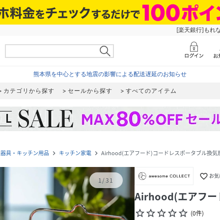
[楽天銀行]もれ
熊本県を中心とする地震の影響による配送遅延のお知らせ
カテゴリから探す
セールから探す
すべてのアイテム
理器具・キッチン用品
キッチン家電
Airhood(エアフード)コードレスポータブル換気
navigate_next
navigate_next
favorite_border
お気
1
/
31
Airhood(エア
star_border
star_border
star_border
star_border
star_border
(
0
件
)