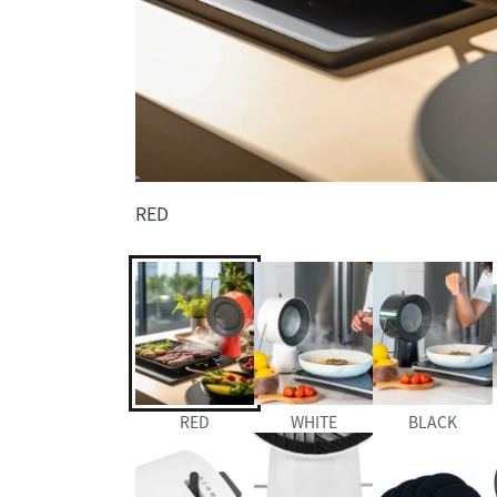
RED
RED
WHITE
BLACK