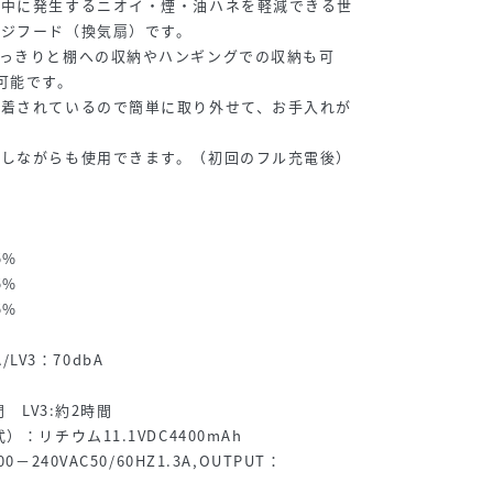
理中に発生するニオイ・煙・油ハネを軽減できる世
ンジフード（換気扇）です。
っきりと棚への収納やハンギングでの収納も可
可能です。
装着されているので簡単に取り外せて、お手入れが
電しながらも使用できます。（初回のフル充電後）
5%
5%
5%
A/LV3：70dbA
間 LV3:約2時間
：リチウム11.1VDC4400mAh
－240VAC50/60HZ1.3A,OUTPUT：