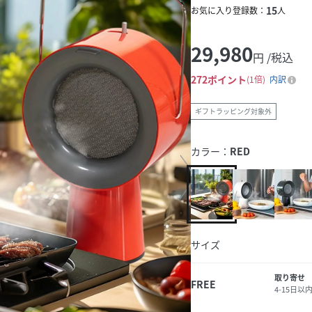
15
お気に入り登録数：
人
29,980
円 /税込
272
ポイント
1倍
内訳
ギフトラッピング対象外
カラー：
RED
サイズ
取り寄せ
FREE
4-15日以