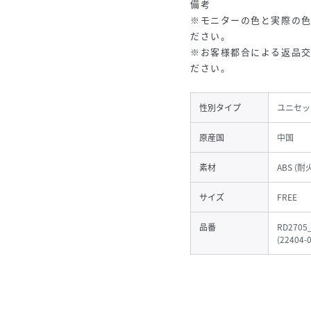
備考
※モニターの色と実際の
ださい。
※お客様都合による返品
ださい。
性別タイプ
ユニセッ
原産国
中国
素材
ABS (耐
サイズ
FREE
品番
RD2705
(
22404-