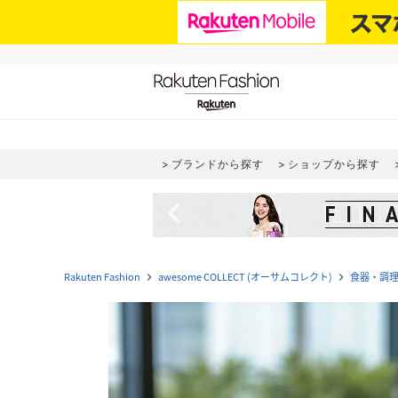
ブランドから探す
ショップから探す
navigate_before
Rakuten Fashion
awesome COLLECT (オーサムコレクト)
食器・調
navigate_next
navigate_next