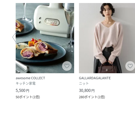
awesome COLLECT
GALLARDAGALANTE
キッチン家電
ニット
5,500
30,800
円
円
50
ポイント
(
1倍
)
280
ポイント
(
1倍
)