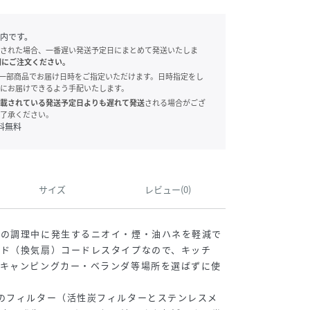
内です。
された場合、一番遅い発送予定日にまとめて発送いたしま
別にご注文ください。
onでは、一部商品でお届け日時をご指定いただけます。日時指定をし
にお届けできるよう手配いたします。
載されている発送予定日よりも遅れて発送
される場合がござ
了承ください。
料無料
サイズ
レビュー(0)
等の調理中に発生するニオイ・煙・油ハネを軽減で
ード（換気扇）コードレスタイプなので、キッチ
・キャンピングカー・ベランダ等場所を選ばずに使
のフィルター（活性炭フィルターとステンレスメ