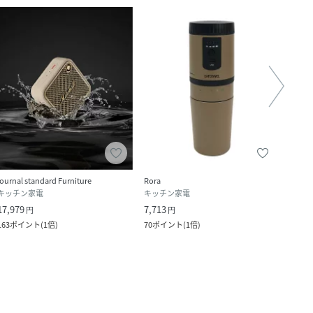
journal standard Furniture
Rora
awes
キッチン家電
キッチン家電
キッ
17,979
7,713
6,600
円
円
163
ポイント
(
1倍
)
70
ポイント
(
1倍
)
60
ポ