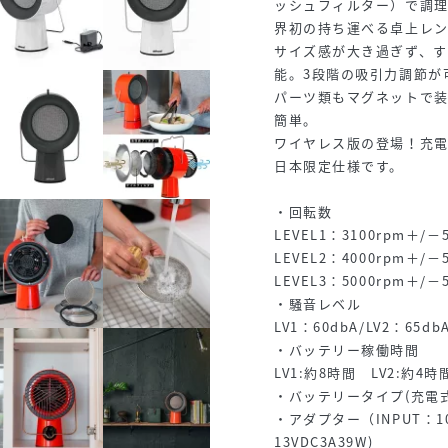
ッシュフィルター）で調
界初の持ち運べる卓上レ
サイズ感が大き過ぎず、す
能。3段階の吸引力調節が
パーツ類もマグネットで
簡単。
ワイヤレス版の登場！充
日本限定仕様です。
・回転数
LEVEL1：3100rpm＋/－
LEVEL2：4000rpm＋/－
LEVEL3：5000rpm＋/－
・騒音レベル
LV1：60dbA/LV2：65db
・バッテリー稼働時間
LV1:約8時間 LV2:約4時
・バッテリータイプ(充電式）
・アダプター（INPUT：100
13VDC3A39W)