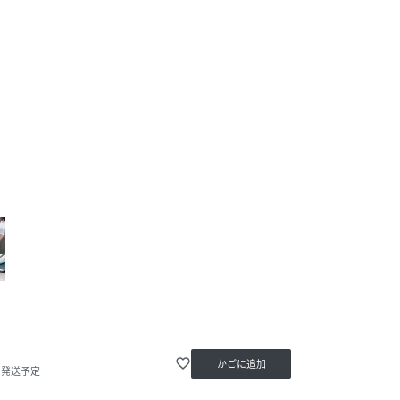
favorite_border
かごに追加
内発送予定