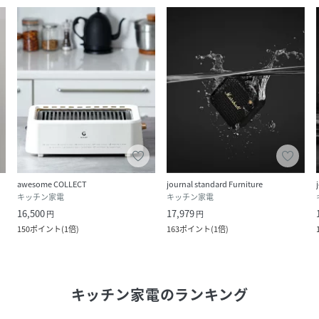
awesome COLLECT
journal standard Furniture
キッチン家電
キッチン家電
16,500
17,979
円
円
150
ポイント
(
1倍
)
163
ポイント
(
1倍
)
キッチン家電
のランキング