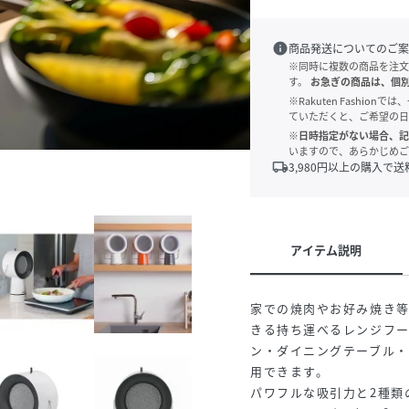
info
商品発送についてのご案
※同時に複数の商品を注文
す。
お急ぎの商品は、個
※Rakuten Fashi
ていただくと、ご希望の日
※日時指定がない場合、記
いますので、あらかじめご
local_shipping
3,980
円以上の購入で送
アイテム説明
家での焼肉やお好み焼き
きる持ち運べるレンジフ
ン・ダイニングテーブル
用できます。
パワフルな吸引力と2種類