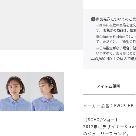
info
商品発送についてのご案
※同時に複数の商品を注文
す。
お急ぎの商品は、個
※Rakuten Fashi
ていただくと、ご希望の日
※日時指定がない場合、記
いますので、あらかじめご
local_shipping
3,980
円以上の購入で送
アイテム説明
メーカー品番：FW23-HB-AR
【SCHO/ショー】
2012年にデザイナーSa
のジュエリーブランド。