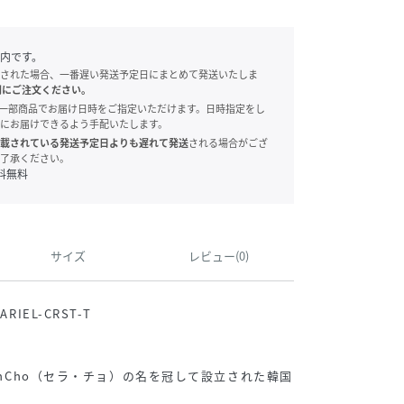
内です。
された場合、一番遅い発送予定日にまとめて発送いたしま
別にご注文ください。
onでは、一部商品でお届け日時をご指定いただけます。日時指定をし
にお届けできるよう手配いたします。
載されている発送予定日よりも遅れて発送
される場合がござ
了承ください。
料無料
サイズ
レビュー(0)
IEL-CRST-T
rahCho（セラ・チョ）の名を冠して設立された韓国