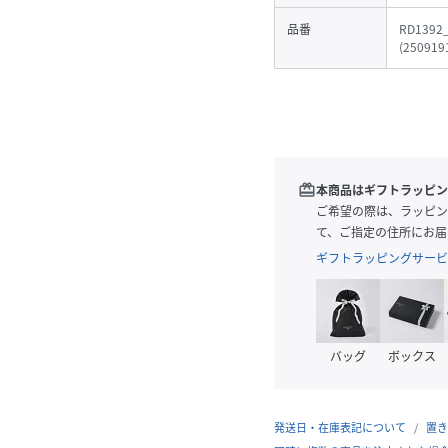
品番
RD1392
(
250919
redeem
本商品はギフトラッピン
ご希望の際は、ラッピン
て、ご指定の住所にお届
ギフトラッピングサービ
バッグ
ボックス
発送日・在庫表記について
置き