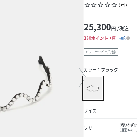
star_border
star_border
star_border
star_border
star_border
(
0
件
)
25,300
円 /税込
230
ポイント
1倍
内訳
ギフトラッピング対象
カラー：
ブラック
サイズ
残りわず
フリー
通常3-6