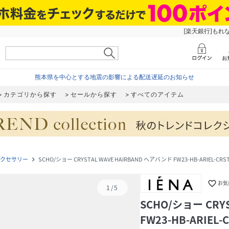
[楽天銀行]もれ
熊本県を中心とする地震の影響による配送遅延のお知らせ
カテゴリから探す
セールから探す
すべてのアイテム
アクセサリー
SCHO/ショー CRYSTAL WAVE HAIRBAND ヘアバンド FW23-HB-ARIEL-CRST
navigate_next
favorite_border
お気
1
/
5
SCHO/ショー CRY
FW23-HB-ARIEL-C