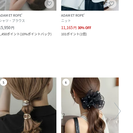
クー
ADAM ET ROPE'
ADAM ET ROPE'
ur's
シャツ・ブラウス
ニット
ワン
15,950
11,165
7,909
円
円
30
%
OFF
1,450
ポイント
(
10%ポイントバック
)
101
ポイント
(
1倍
)
71
ポ
5
6
7