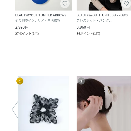
BEAUTY&YOUTH UNITED ARROWS
BEAUTY&YOUTH UNITED ARROWS
その他のインテリア・生活雑貨
ブレスレット・バングル
2,970
3,960
円
円
27
ポイント
(
1倍
)
36
ポイント
(
1倍
)
1
2