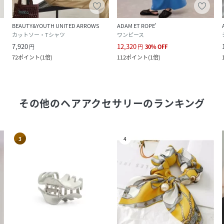
BEAUTY&YOUTH UNITED ARROWS
ADAM ET ROPE'
カットソー・Tシャツ
ワンピース
7,920
12,320
円
円
30
%
OFF
72
ポイント
(
1倍
)
112
ポイント
(
1倍
)
その他のヘアアクセサリー
のランキング
3
4