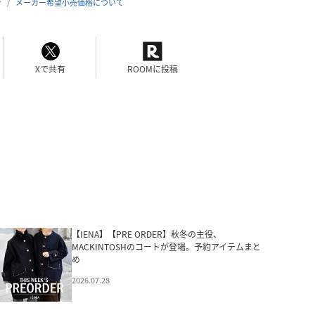
合
メーカー希望小売価格について
Xで共有
ROOMに投稿
【IENA】【PRE ORDER】秋冬の主役、
MACKINTOSHのコートが登場。予約アイテムまと
め
2026.07.28