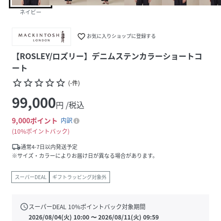
ネイビー
favorite_border
お気に入りショップに登録する
【ROSLEY/ロズリー】デニムステンカラーショートコ
ート
star_border
star_border
star_border
star_border
star_border
(
-
件
)
99,000
円 /税込
9,000
ポイント
内訳
10%ポイントバック
local_shipping
通常4-7日以内発送予定
※サイズ・カラーによりお届け日が異なる場合があります。
スーパーDEAL
ギフトラッピング対象外
schedule
スーパーDEAL
10
%ポイントバック対象期間
2026/08/04(火) 10:00
〜
2026/08/11(火) 09:59