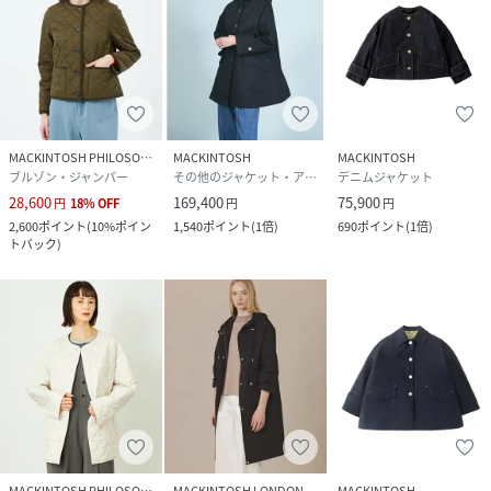
MACKINTOSH PHILOSOPHY
MACKINTOSH
MACKINTOSH
ブルゾン・ジャンパー
その他のジャケット・アウター
デニムジャケット
28,600
169,400
75,900
円
18
%
OFF
円
円
2,600
ポイント
(
10%ポイン
1,540
ポイント
(
1倍
)
690
ポイント
(
1倍
)
トバック
)
MACKINTOSH PHILOSOPHY
MACKINTOSH LONDON
MACKINTOSH