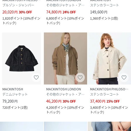
ブルゾン・ジャンパー
その他のジャケット・アウター
ステンカラーコート
20,020
74,800
149,600
円
30
%
OFF
円
24
%
OFF
円
1,820
ポイント
(
10%ポイン
6,800
ポイント
(
10%ポイン
1,360
ポイント
(
1倍
)
トバック
)
トバック
)
MACKINTOSH
MACKINTOSH LONDON
MACKINTOSH PHILOSOPHY
デニムジャケット
その他のジャケット・アウター
ステンカラーコート
79,200
46,200
37,400
円
円
30
%
OFF
円
15
%
OFF
720
ポイント
(
1倍
)
4,200
ポイント
(
10%ポイン
3,400
ポイント
(
10%ポイン
トバック
)
トバック
)