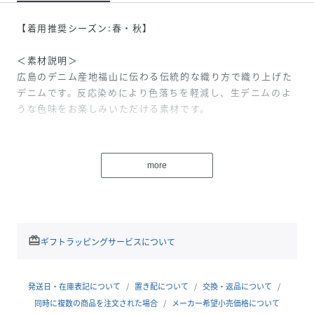
【着用推奨シーズン:春・秋】
＜素材説明＞
広島のデニム産地福山に伝わる伝統的な織り方で織り上げた
デニムです。反応染めにより色落ちを軽減し、生デニムのよ
うな色味をお楽しみいただける素材です。
＜デザインポイント＞
MACKINTOSHLONDONの定番モデル「ROSLEY/ロズリー」
more
のショート丈です。身長やスタイリングを選ばないショート
丈は幅広いシーンで活躍するコートです。総裏地付きです。
同素材のコート(品番：G5A18711)もご用意しております。
redeem
ギフトラッピングサービスについて
身長174B80W60H89着用サイズ：38
発送日・在庫表記について
置き配について
交換・返品について
性別タイプ
レディース
同時に複数の商品を注文された場合
メーカー希望小売価格について