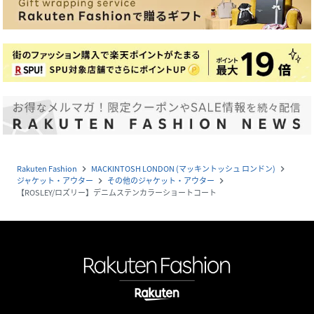
Rakuten Fashion
MACKINTOSH LONDON (マッキントッシュ ロンドン)
navigate_next
navigate_next
ジャケット・アウター
その他のジャケット・アウター
navigate_next
navigate_next
【ROSLEY/ロズリー】デニムステンカラーショートコート