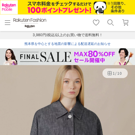
menu
home
search
favorite_border
shopping_cart
lock_outline
メニュー
トップ
検索
お気に入り
カート
ログイン
3,980円(税込)以上のお買い物で送料無料！
熊本県を中心とする地震の影響による配送遅延のお知らせ
1
/
10