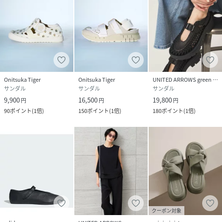
Onitsuka Tiger
Onitsuka Tiger
UNITED ARROWS green label relaxing
サンダル
サンダル
サンダル
9,900
16,500
19,800
円
円
円
90
ポイント
(
1倍
)
150
ポイント
(
1倍
)
180
ポイント
(
1倍
)
クーポン対象