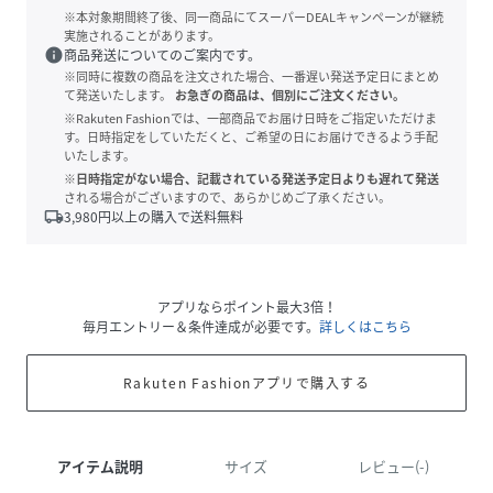
※本対象期間終了後、同一商品にてスーパーDEALキャンペーンが継続
実施されることがあります。
info
商品発送についてのご案内です。
※同時に複数の商品を注文された場合、一番遅い発送予定日にまとめ
て発送いたします。
お急ぎの商品は、個別にご注文ください。
※Rakuten Fashionでは、一部商品でお届け日時をご指定いただけま
す。日時指定をしていただくと、ご希望の日にお届けできるよう手配
いたします。
※日時指定がない場合、記載されている発送予定日よりも遅れて発送
される場合がございますので、あらかじめご了承ください。
local_shipping
3,980
円以上の購入で送料無料
アプリならポイント最大3倍！
毎月エントリー＆条件達成が必要です。
詳しくはこちら
Rakuten Fashionアプリで購入する
アイテム説明
サイズ
レビュー(-)