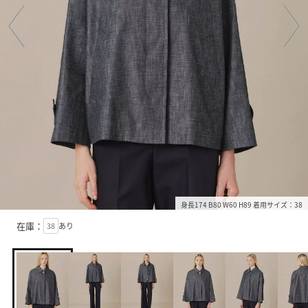
身長174 B80 W60 H89 着用サイズ：38
在庫：
38
あり