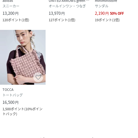
adidas
UNITED ARROWS green label relaxing
miniministore
スニーカー
オールインワン・つなぎ
サンダル
13,200
13,970
2,190
円
円
円
50
%
OFF
120
ポイント
(
1倍
)
127
ポイント
(
1倍
)
19
ポイント
(
1倍
)
TOCCA
トートバッグ
16,500
円
1,500
ポイント
(
10%ポイン
トバック
)