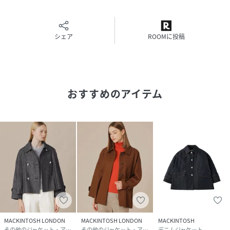
原産国
日本製
素材
表地 綿100% 裏地 ポリエステル
シェア
ROOMに投稿
サイズ
38
品番
RC7445_28
(
G5A88711---28-38 RC7445
)
おすすめのアイテム
MACKINTOSH LONDON
MACKINTOSH LONDON
MACKINTOSH
その他のジャケット・アウター
その他のジャケット・アウター
デニムジャケット