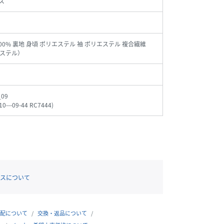
ス
00% 裏地 身頃 ポリエステル 袖 ポリエステル 複合繊維
ステル）
_09
10---09-44 RC7444
)
スについて
配について
交換・返品について