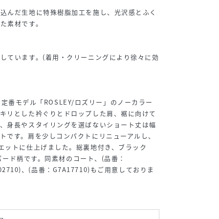
ち込んだ生地に特殊樹脂加工を施し、光沢感とふく
した素材です。
しています。(着用・クリーニングにより徐々に効
ONの定番モデル「ROSLEY/ロズリー」のノーカラー
ッキリとした衿ぐりとドロップした肩、裾に向けて
で、身長やスタイリングを選ばないショート丈は幅
トです。肩を少しコンパクトにリニューアルし、
エットに仕上げました。総裏地付き、ブラック
レオパード柄です。同素材のコート、(品番：
A02710)、(品番：G7A17710)もご用意しておりま