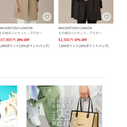
MACKINTOSH LONDON
MACKINTOSH LONDON
MACK
その他のジャケット・アウター
その他のジャケット・アウター
テー
107,800
82,500
49,5
円
24
%
OFF
円
37
%
OFF
9,800
ポイント
(
10%ポイントバック
)
7,500
ポイント
(
10%ポイントバック
)
4,500