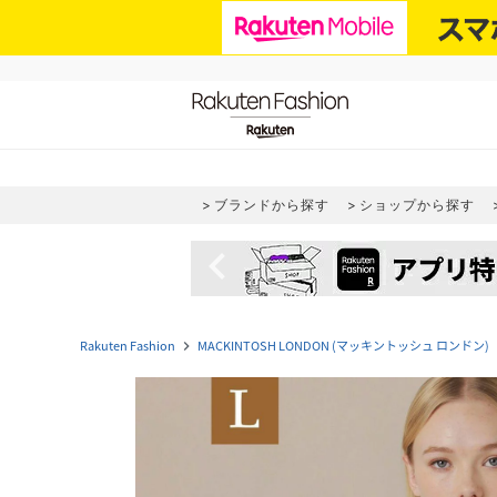
ブランドから探す
ショップから探す
navigate_before
Rakuten Fashion
MACKINTOSH LONDON (マッキントッシュ ロンドン)
navigate_next
navi