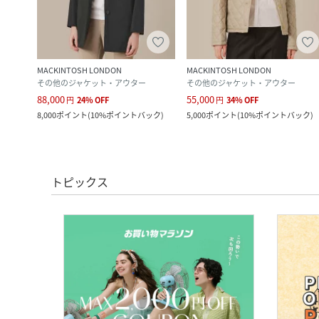
MACKINTOSH LONDON
MACKINTOSH LONDON
その他のジャケット・アウター
その他のジャケット・アウター
88,000
55,000
円
24
%
OFF
円
34
%
OFF
ク
)
8,000
ポイント
(
10%ポイントバック
)
5,000
ポイント
(
10%ポイントバック
)
トピックス