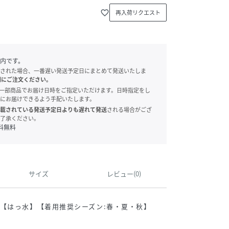
favorite_border
再入荷リクエスト
内です。
された場合、一番遅い発送予定日にまとめて発送いたしま
別にご注文ください。
onでは、一部商品でお届け日時をご指定いただけます。日時指定をし
にお届けできるよう手配いたします。
載されている発送予定日よりも遅れて発送
される場合がござ
了承ください。
料無料
サイズ
レビュー(0)
【はっ水】【着用推奨シーズン:春・夏・秋】