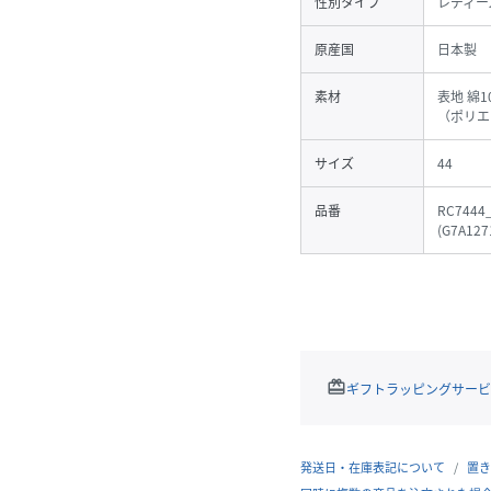
性別タイプ
レディー
原産国
日本製
素材
表地 綿1
（ポリエ
サイズ
44
品番
RC7444
(
G7A127
redeem
ギフトラッピングサービ
発送日・在庫表記について
置き