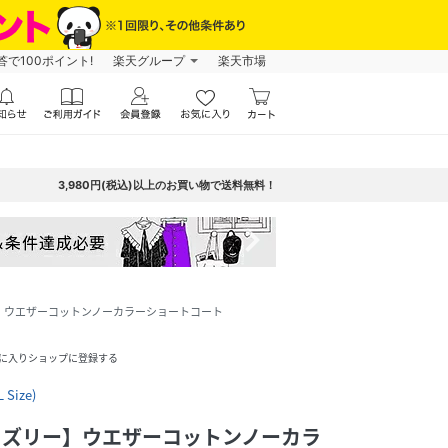
で100ポイント!
楽天グループ
楽天市場
3,980円(税込)以上のお買い物で送料無料！
navigate_next
リー】ウエザーコットンノーカラーショートコート
に入りショップに登録する
Size)
Y/ロズリー】ウエザーコットンノーカラ