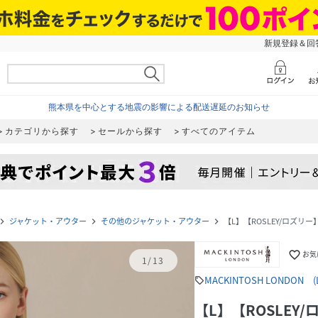
新規登録＆回答
熊本県を中心とする地震の影響による配送遅延のお知らせ
カテゴリから探す
セールから探す
すべてのアイテム
ジャケット・アウター
その他のジャケット・アウター
【L】【ROSLEY/ロズ
gate_next
navigate_next
navigate_next
favorite_border
お気
1
/
13
MACKINTOSH LONDON (L 
sell
【L】【ROSLE