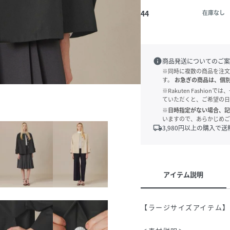
44
在庫なし
info
商品発送についてのご案
※同時に複数の商品を注文
す。
お急ぎの商品は、個
※Rakuten Fashi
ていただくと、ご希望の日
※日時指定がない場合、記
いますので、あらかじめご
local_shipping
3,980
円以上の購入で送
アイテム説明
【ラージサイズアイテム】