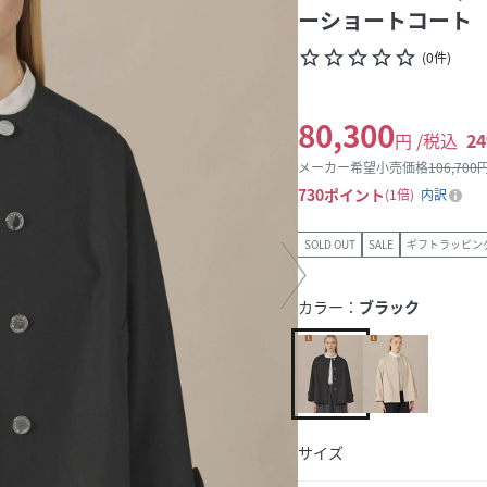
ーショートコート
star_border
star_border
star_border
star_border
star_border
(
0
件
)
80,300
円 /税込
24
メーカー希望小売価格
106,700
円
730
ポイント
1倍
内訳
SOLD OUT
SALE
ギフトラッピン
カラー：
ブラック
サイズ