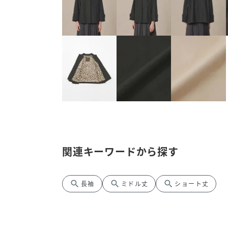
関連キーワードから探す
search
search
search
長袖
ミドル丈
ショート丈