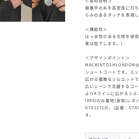
＜素材説明＞
細番手の糸を高密度に打
らみのあるタッチを表現
＜機能性＞
はっ水性のある生地を使用
果は低下します。)
＜デザインポイント＞
MACKINTOSHLOND
ショートコートです。ス
広がる優雅なシルエット
広いシーンで活躍するコー
よりAラインに広がるシル
(#09)のみ裏地(身頃)
G7A11710)、(品番：G7
す。