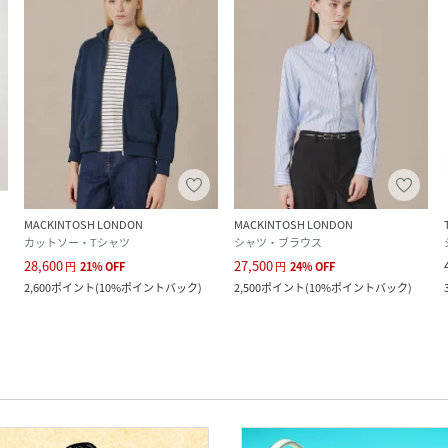
MACKINTOSH LONDON
MACKINTOSH LONDON
カットソー・Tシャツ
シャツ・ブラウス
28,600
27,500
円
21
%
OFF
円
24
%
OFF
2,600
ポイント
(
10%ポイントバック
)
2,500
ポイント
(
10%ポイントバック
)