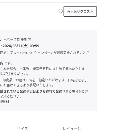
favorite_border
再入荷リクエスト
ントバック対象期間
〜
2026/08/11(火) 09:59
商品にてスーパーDEALキャンペーンが継続実施されることが
内です。
された場合、一番遅い発送予定日にまとめて発送いたしま
別にご注文ください。
onでは、一部商品でお届け日時をご指定いただけます。日時指定をし
にお届けできるよう手配いたします。
載されている発送予定日よりも遅れて発送
される場合がござ
了承ください。
料無料
サイズ
レビュー(-)