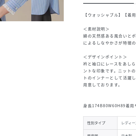
【ウォッシャブル】【着用
＜素材説明＞
綿の天然感ある風合いと
によるしなやかさが特徴
＜デザインポイント＞
衿と袖口にレースをあし
ントな印象です。ニットの
トのインナーとして活躍しま
用意しております。
身長174B80W60H89着
性別タイプ
レディー