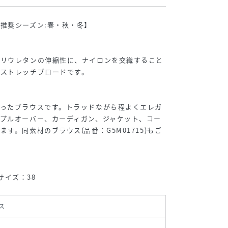
推奨シーズン:春・秋・冬】
ポリウレタンの伸縮性に、ナイロンを交織すること
のストレッチブロードです。
らったブラウスです。トラッドながら程よくエレガ
プルオーバー、カーディガン、ジャケット、コー
す。同素材のブラウス(品番：G5M01715)もご
用サイズ：38
ス