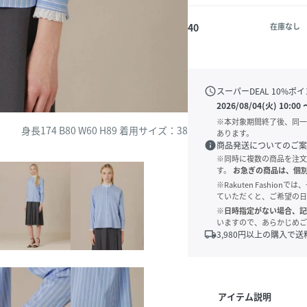
40
在庫なし
schedule
スーパーDEAL
10
%ポイ
2026/08/04(火) 10:00
※本対象期間終了後、同一
身長174 B80 W60 H89 着用サイズ：38
あります。
info
商品発送についてのご案
※同時に複数の商品を注文
す。
お急ぎの商品は、個
※Rakuten Fashi
ていただくと、ご希望の日
※日時指定がない場合、記
いますので、あらかじめご
local_shipping
3,980
円以上の購入で送
アイテム説明