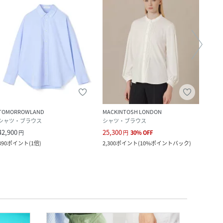
TOMORROWLAND
MACKINTOSH LONDON
BEAR
シャツ・ブラウス
シャツ・ブラウス
シャ
42,900
25,300
40,1
円
円
30
%
OFF
390
ポイント
(
1倍
)
2,300
ポイント
(
10%ポイントバック
)
365
ポ