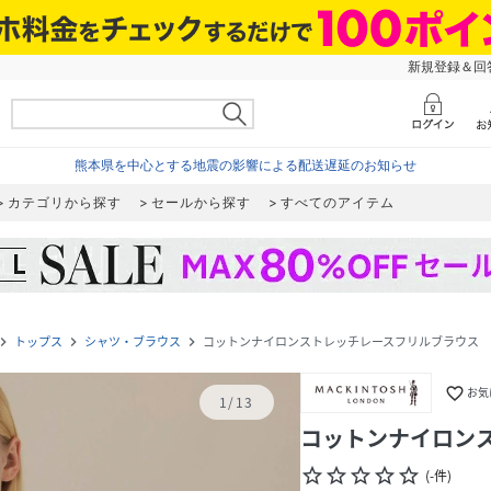
新規登録＆回答
熊本県を中心とする地震の影響による配送遅延のお知らせ
カテゴリから探す
セールから探す
すべてのアイテム
トップス
シャツ・ブラウス
コットンナイロンストレッチレースフリルブラウス
gate_next
navigate_next
navigate_next
favorite_border
お気
1
/
13
コットンナイロン
star_border
star_border
star_border
star_border
star_border
(
-
件
)