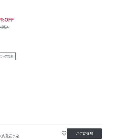
%OFF
 /税込
ピング対象
favorite_border
かごに追加
日以内発送予定