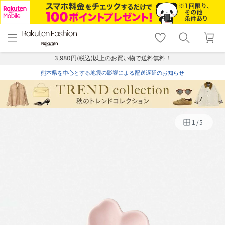
menu
home
search
favorite_border
shopping_cart
lock_outline
メニュー
トップ
検索
お気に入り
カート
ログイン
3,980円(税込)以上のお買い物で送料無料！
熊本県を中心とする地震の影響による配送遅延のお知らせ
1
/
5