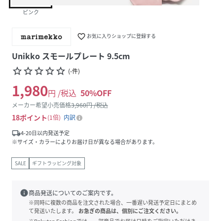
ピンク
favorite_border
お気に入りショップに登録する
Unikko スモールプレート 9.5cm
star_border
star_border
star_border
star_border
star_border
(
-
件
)
1,980
円 /税込
50
%OFF
メーカー希望小売価格
3,960
円 /税込
18
ポイント
1倍
内訳
local_shipping
4-20日以内発送予定
※サイズ・カラーによりお届け日が異なる場合があります。
SALE
ギフトラッピング対象
info
商品発送についてのご案内です。
※同時に複数の商品を注文された場合、一番遅い発送予定日にまとめ
て発送いたします。
お急ぎの商品は、個別にご注文ください。