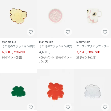
Marimekko
Marimekko
Marimekko
その他のファッション雑貨
その他のファッション雑貨
グラス・マグカップ・タンブラー
6,600
4,400
3,234
円
25
%
OFF
円
円
30
%
OFF
60
ポイント
(
1倍
)
400
ポイント
(
10%ポイント
29
ポイント
(
1倍
)
バック
)