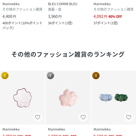
Marimekko
BLEU COMME BLEU
Marimekko
その他のファッション雑貨
食器・皿
その他のファッション雑貨
4,400
3,960
4,092
円
円
円
40
%
OFF
400
ポイント
(
10%ポイント
36
ポイント
(
1倍
)
37
ポイント
(
1倍
)
バック
)
その他のファッション雑貨
のランキング
1
2
3
Marimekko
Marimekko
Marimekko