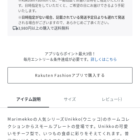
※Rakuten Fashionでは、一部商品でお届け日時をご指定いただけま
す。日時指定をしていただくと、ご希望の日にお届けできるよう手配
いたします。
※日時指定がない場合、記載されている発送予定日よりも遅れて発送
される場合がございますので、あらかじめご了承ください。
local_shipping
3,980
円以上の購入で送料無料
アプリならポイント最大3倍！
毎月エントリー＆条件達成が必要です。
詳しくはこちら
Rakuten Fashionアプリで購入する
アイテム説明
サイズ
レビュー(-)
Marimekkoの人気シリーズUnikko(ウニッコ)のホームコレ
クションからスモールプレートの登場です。Unikkoの可愛
いモチーフ型で、いつもの食卓に彩りをそえてくれます。普