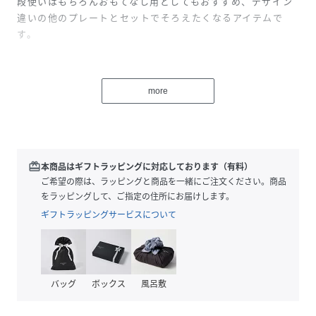
段使いはもちろんおもてなし用としてもおすすめ、デザイン
違いの他のプレートとセットでそろえたくなるアイテムで
す。
底面に『MICROWAVEOVEN』と記載のある商品は電子レン
ジでご使用いただけますが、ご使用する際は必ずシールをは
more
がしてご使用ください。シールをはがさずに電子レンジに入
れた場合、発火の危険性がございます。
テキスタイル：Unikko(ウニッコ)/花
redeem
本商品はギフトラッピングに対応しております（有料）
DESIGNER：MaijaIsola
ご希望の際は、ラッピングと商品を一緒にご注文ください。商品
をラッピングして、ご指定の住所にお届けします。
ギフトラッピングサービスについて
性別タイプ
レディース
原産国
-
素材
-
バッグ
ボックス
風呂敷
サイズ
F