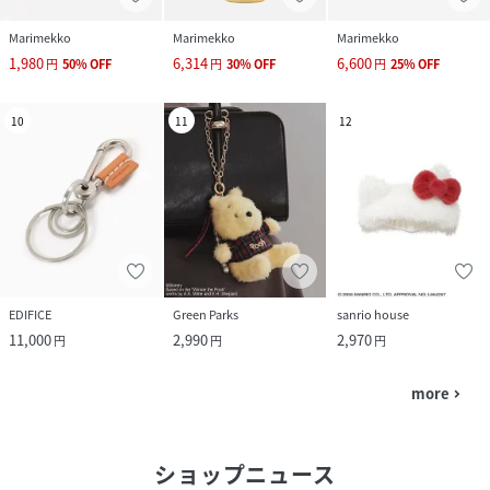
Marimekko
Marimekko
Marimekko
1,980
6,314
6,600
円
50
%
OFF
円
30
%
OFF
円
25
%
OFF
10
11
12
EDIFICE
Green Parks
sanrio house
11,000
2,990
2,970
円
円
円
more
navigate_next
ショップニュース