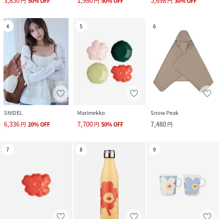
3,850
1,980
5,698
円
50
%
OFF
円
50
%
OFF
円
30
%
OFF
4
5
6
SNIDEL
Marimekko
Snow Peak
6,336
7,700
7,480
円
20
%
OFF
円
50
%
OFF
円
7
8
9