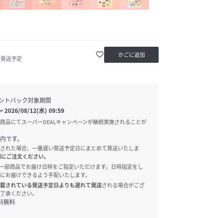
favorite_border
かごに追加
内発送予定
ントバック対象期間
〜
2026/08/12(水) 09:59
商品にてスーパーDEALキャンペーンが継続実施されることが
内です。
された場合、一番遅い発送予定日にまとめて発送いたしま
別にご注文ください。
onでは、一部商品でお届け日時をご指定いただけます。日時指定をし
にお届けできるよう手配いたします。
載されている発送予定日よりも遅れて発送
される場合がござ
了承ください。
料無料