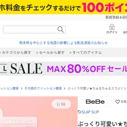
新規登録＆回答
熊本県を中心とする地震の影響による配送遅延のお知らせ
カテゴリから探す
セールから探す
すべてのアイテム
ッション雑貨
その他のファッション雑貨
ぷっくり可愛い★ちゅるちゅるスラぷくシ
navigate_next
navigate_next
favorite_border
お気
1
/
36
SLAP SLIP
sell
ぷっくり可愛い★