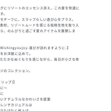
ングにリゾートのエッセンス添え、この夏を快適に
す。
ツモチーフに、スラップらしい遊び心をプラス。
ス素材、リゾートムードを感じる総柄生地を取り入
がら、のんびりと過ごす夏のアイテムを展開しま
R/Wishingyoujoy-喜びが訪れますように-】
ちをお洋服に込めて。
あたたかなぬくもりを感じながら、毎日が小さな幸
。
ージのコレクション。
スリップ)】
チに～
うに
ないナチュラルなかわいさを提案
フレンチカジュアルは
をさりげなく格上げ