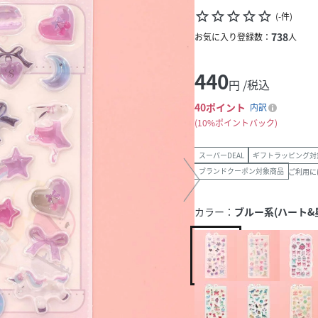
star_border
star_border
star_border
star_border
star_border
(
-
件
)
738
お気に入り登録数：
人
440
円 /税込
40
ポイント
内訳
10%ポイントバック
スーパーDEAL
ギフトラッピング対
ブランドクーポン対象商品
ご利用に
カラー：
ブルー系(ハート&