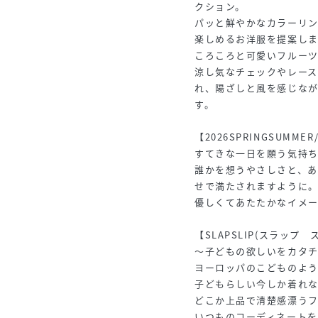
クション。
パッと鮮やかなカラーリ
楽しめるお洋服を提案しま
ころころと可愛いフルー
涼し気なチェックやレー
れ、陽ざしと風を感じな
す。
【2026SPRINGSUMME
すてきな一日を願う気持
誰かを想うやさしさと、
せで満たされますように
優しくてあたたかなイメ
【SLAPSLIP(スラップ 
～子どもの欲しいをカタ
ヨーロッパのこどものよ
子どもらしい今しか着れ
どこか上品で清楚感漂う
いつものコーディネート