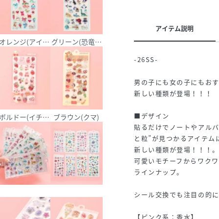
アイテム説明
リーナ)
オレンジ(アイス)
グリーン(恐竜＆おもちゃ)
-26SS-
男の子にも女の子にもお
新しい種類が登場！！！
■デザイン
ボルドー(イチゴ)
ブラウン(クマ)
貼るだけでノートやアルバ
と粒”が見つかるアイテム
新しい種類が登場！！！
可愛いモチーフからワク
ラインナップ。
シール交換でも注目の的
【ピンク系：香水】