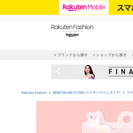
ブランドから探す
ショップから探す
navigate_before
Rakuten Fashion
BEBE ONLINE STORE (ベベ オンライン ストア)
ファ
navigate_next
navigate_next