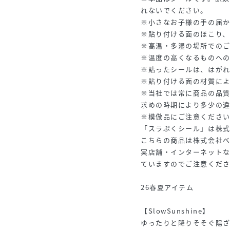
れないでください。
※小さなお子様の手の届
※貼り付ける面のほこり
※高温・多湿の場所での
※温度の高くなるものへ
※貼ったシールは、はが
※貼り付ける面の材質によ
※当社では常に商品の品
求めの時期により多少の
※模倣品にご注意くださ
「スラぷくシール」は株
こちらの商品は株式会社
実店舗・インターネット
ていますのでご注意くだ
26春夏アイテム
【SlowSunshine】
ゆったりと降りそそぐ陽