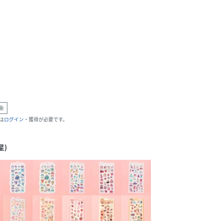
象
は
ログイン
・獲得が必要です。
星)