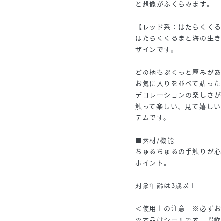
と想像がふくらみます。
【レッド系：はたらくく
はたらくくるまと海の生
ザインです。
どの柄もぷくっと厚みが
お気に入りを並べて貼った
デコレーションの楽しさ
触って楽しい、見て嬉しい
テムです。
■素材/機能
ちゅるちゅるの手触りが
ポイント。
対象年齢は3歳以上
＜使用上の注意 ※必ず
※本品はシールです。誤