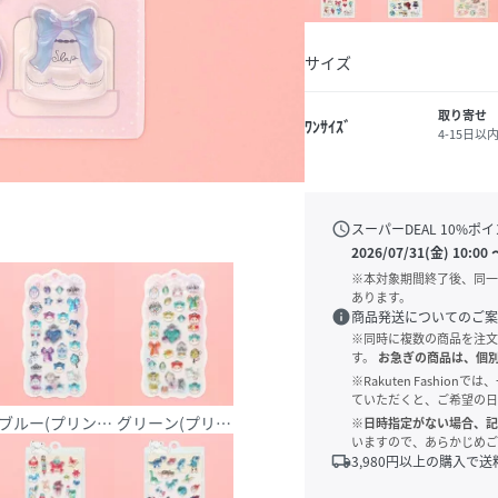
サイズ
取り寄せ
ﾜﾝｻｲｽﾞ
4-15日以
schedule
スーパーDEAL
10
%ポイ
2026/07/31(金) 10:00
※本対象期間終了後、同一
あります。
info
商品発送についてのご案
※同時に複数の商品を注文
す。
お急ぎの商品は、個
※Rakuten Fashi
ていただくと、ご希望の日
ス)
ブルー(プリンセス)
グリーン(プリンセス)
※日時指定がない場合、記
いますので、あらかじめご
local_shipping
3,980
円以上の購入で送