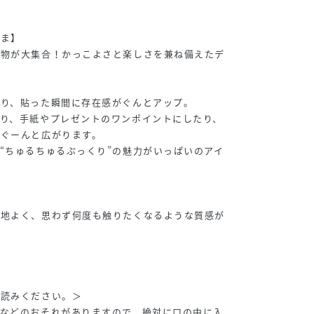
るま】
き物が大集合！かっこよさと楽しさを兼ね備えたデ
あり、貼った瞬間に存在感がぐんとアップ。
り、手紙やプレゼントのワンポイントにしたり、
がぐーんと広がります。
“ちゅるちゅるぷっくり”の魅力がいっぱいのアイ
心地よく、思わず何度も触りたくなるような質感が
お読みください。＞
飲などのおそれがありますので、絶対に口の中に入