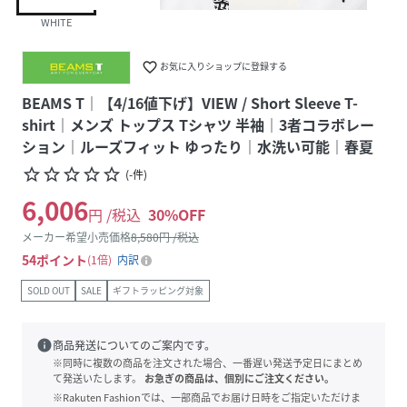
WHITE
favorite_border
お気に入りショップに登録する
BEAMS T｜【4/16値下げ】VIEW / Short Sleeve T-
shirt｜メンズ トップス Tシャツ 半袖｜3者コラボレー
ション｜ルーズフィット ゆったり｜水洗い可能｜春夏
star_border
star_border
star_border
star_border
star_border
(
-
件
)
6,006
円 /税込
30
%OFF
メーカー希望小売価格
8,580
円 /税込
54
ポイント
1倍
内訳
SOLD OUT
SALE
ギフトラッピング対象
info
商品発送についてのご案内です。
※同時に複数の商品を注文された場合、一番遅い発送予定日にまとめ
て発送いたします。
お急ぎの商品は、個別にご注文ください。
※Rakuten Fashionでは、一部商品でお届け日時をご指定いただけま