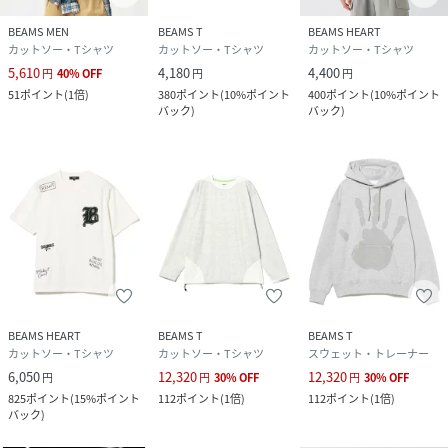
BEAMS MEN
BEAMS T
BEAMS HEART
カットソー・Tシャツ
カットソー・Tシャツ
カットソー・Tシャツ
5,610
4,180
4,400
円
40
%
OFF
円
円
51
ポイント
(
1倍
)
380
ポイント
(
10%ポイント
400
ポイント
(
10%ポイント
バック
)
バック
)
BEAMS HEART
BEAMS T
BEAMS T
カットソー・Tシャツ
カットソー・Tシャツ
スウェット・トレーナー
6,050
12,320
12,320
円
円
30
%
OFF
円
30
%
OFF
825
ポイント
(
15%ポイント
112
ポイント
(
1倍
)
112
ポイント
(
1倍
)
バック
)