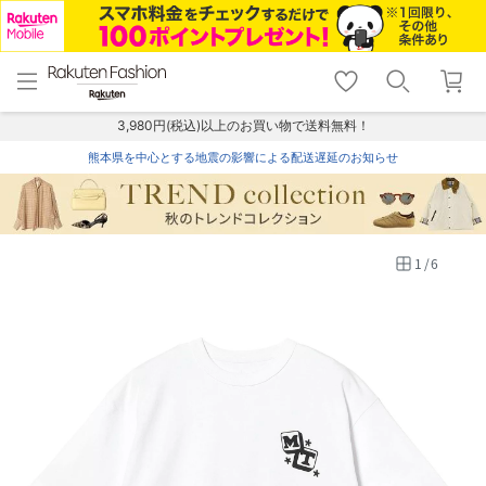
menu
home
search
favorite_border
shopping_cart
lock_outline
メニュー
トップ
検索
お気に入り
カート
ログイン
3,980円(税込)以上のお買い物で送料無料！
熊本県を中心とする地震の影響による配送遅延のお知らせ
1
/
6