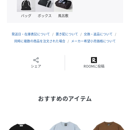
■ケア方法
バッグ
ボックス
風呂敷
水洗い・ウェットクリーニング両方可
（詳細は商品についている品質表示ラベルをご覧ください）
発送日・在庫表記について
置き配について
交換・返品について
同時に複数の商品を注文された場合
メーカー希望小売価格について
性別タイプ
メンズ
原産国
中国製
シェア
ROOMに投稿
素材
本体:コットン100
% リブ部分:コットン100
%
サイズ
S、M、L、XL
おすすめのアイテム
品番
RC3329_75
(
75-08-1582-146-01-16 RC3329
)