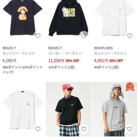
BEAMS T
BEAMS T
BEAMS MEN
カットソー・Tシャツ
パーカー・フーディー
カットソー・Tシャツ
4,180
11,550
4,851
円
円
30
%
OFF
円
30
%
OFF
380
ポイント
(
10%ポイント
105
ポイント
(
1倍
)
44
ポイント
(
1倍
)
バック
)