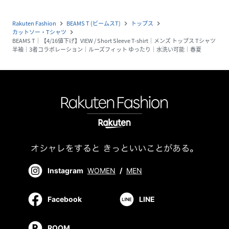
Rakuten Fashion
BEAMS T (ビームスT)
トップス
navigate_next
navigate_next
navigate_next
カットソー・Tシャツ
navigate_next
BEAMS T｜【4/16値下げ】VIEW / Short Sleeve T-shirt｜メンズ トップス Tシャツ
半袖｜3者コラボレーション｜ルーズフィット ゆったり｜水洗い可能｜春夏
Instagram
WOMEN
/
MEN
Facebook
LINE
ROOM