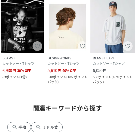
BEAMS T
DESIGNWORKS
BEAMS HEART
カットソー・Tシャツ
カットソー・Tシャツ
カットソー・Tシャツ
6,930
5,610
6,050
円
30
%
OFF
円
40
%
OFF
円
63
ポイント
(
1倍
)
510
ポイント
(
10%ポイント
550
ポイント
(
10%ポイント
バック
)
バック
)
関連キーワードから探す
search
search
半袖
ミドル丈