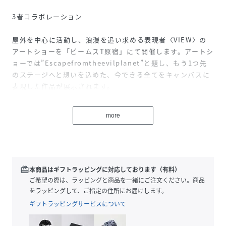
3者コラボレーション
屋外を中心に活動し、浪漫を追い求める表現者〈VIEW〉の
アートショーを「ビームスT原宿」にて開催します。アートシ
ョーでは”Escapefromtheevilplanet”と題し、もう1つ先
のステージへと想いを込めた、今できる全てをキャンバスに
表現した作品が展示されます。
■ディテール
more
会場では作品の展示・販売に加え、不定期に活動しほぼ全て
が謎に包まれているインディペンデントブランド
〈MAINTAIN〉と〈VIEW〉、〈BEAMST〉の3者コラボレー
ションアイテムも発売。共同でデザインされた『ジップアッ
プフーディ』『フーディ』『クルーネックスウェット』『ロ
redeem
本商品はギフトラッピングに対応しております（有料）
ングスリーブTシャツ』『Tシャツ』の全5型のアパレルがラ
ご希望の際は、ラッピングと商品を一緒にご注文ください。商品
インナップされます。
をラッピングして、ご指定の住所にお届けします。
ギフトラッピングサービスについて
■サイズ
ゆったりとしたルーズフィット。