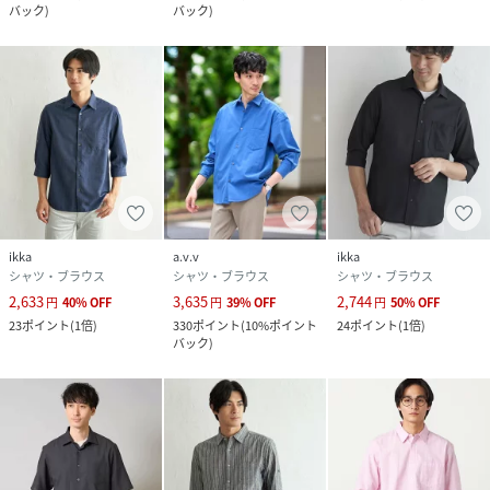
バック
)
バック
)
より実際の色味と異なって見える場合がございます。
商品の色味の目安は商品単体の画像をご参照ください。
性別タイプ
メンズ
原産国
中国
素材
ポリエステル 86% 麻 14%
サイズ
S、M、L、XL、XXL
ikka
a.v.v
ikka
シャツ・ブラウス
シャツ・ブラウス
シャツ・ブラウス
クリーニング
洗濯機洗い可|石油系ドライクリーニング|ウェッ
2,633
3,635
2,744
円
40
%
OFF
円
39
%
OFF
円
50
%
OFF
トクリーニング
23
ポイント
(
1倍
)
330
ポイント
(
10%ポイント
24
ポイント
(
1倍
)
バック
)
品番
RC2388_KHBGD30054
(
KHBGD30054-55-044 RC2388
)