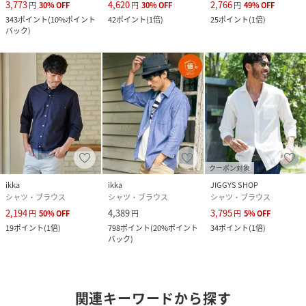
3,773
4,620
2,766
円
30
%
OFF
円
30
%
OFF
円
49
%
OFF
343
ポイント
(
10%ポイント
42
ポイント
(
1倍
)
25
ポイント
(
1倍
)
バック
)
クーポン対象
ikka
ikka
JIGGYS SHOP
シャツ・ブラウス
シャツ・ブラウス
シャツ・ブラウス
2,194
4,389
3,795
円
50
%
OFF
円
円
5
%
OFF
19
ポイント
(
1倍
)
798
ポイント
(
20%ポイント
34
ポイント
(
1倍
)
バック
)
関連キーワードから探す