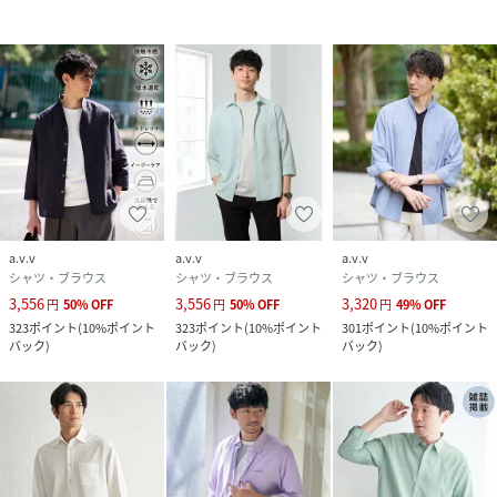
も快適に過ごすことができます
【スタイリング】
シャツハオリとしてシンプルに無地カットソーやフォトTを
インナーにしてあわせるのがオススメ。
ボトムはベーシックなキレイ目であればコードレーンパンツ
のような5ポケットパンツが年齢問わずにサマになるのでお
ススメです。
上品めなスタイルであればスラックス合わせ、カジュアルス
タイルであればタック入りなどのゆとりのあるパンツとあわ
a.v.v
a.v.v
a.v.v
せるとバランスが良いコーディネートができます。
シャツ・ブラウス
シャツ・ブラウス
シャツ・ブラウス
3,556
3,556
3,320
円
50
%
OFF
円
50
%
OFF
円
49
%
OFF
【同素材アイテム】
323
ポイント
(
10%ポイント
323
ポイント
(
10%ポイント
301
ポイント
(
10%ポイント
ポリエステルアサハチブソデスタンドカラーシャツ：
バック
)
バック
)
バック
)
KHBGD33064
----------------
着用シーズン
春：◎ 夏：◎ 秋：〇 冬：▲