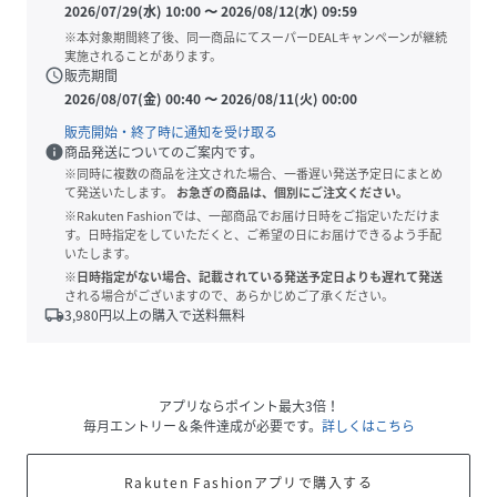
2026/07/29(水) 10:00
〜
2026/08/12(水) 09:59
※本対象期間終了後、同一商品にてスーパーDEALキャンペーンが継続
実施されることがあります。
schedule
販売期間
2026/08/07(金) 00:40
〜
2026/08/11(火) 00:00
販売開始・終了時に通知を受け取る
info
商品発送についてのご案内です。
※同時に複数の商品を注文された場合、一番遅い発送予定日にまとめ
て発送いたします。
お急ぎの商品は、個別にご注文ください。
※Rakuten Fashionでは、一部商品でお届け日時をご指定いただけま
す。日時指定をしていただくと、ご希望の日にお届けできるよう手配
いたします。
※日時指定がない場合、記載されている発送予定日よりも遅れて発送
される場合がございますので、あらかじめご了承ください。
local_shipping
3,980
円以上の購入で送料無料
アプリならポイント最大3倍！
毎月エントリー＆条件達成が必要です。
詳しくはこちら
Rakuten Fashionアプリで購入する