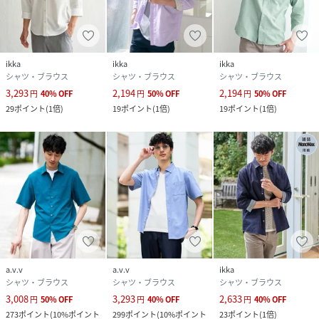
----------------
透け感：ややあり
ikka
ikka
ikka
裏地：なし
シャツ・ブラウス
シャツ・ブラウス
シャツ・ブラウス
伸縮性：ややあり
3,293
2,194
2,194
円
40
%
OFF
円
50
%
OFF
円
50
%
OFF
光沢感：なし
29
ポイント
(
1倍
)
19
ポイント
(
1倍
)
19
ポイント
(
1倍
)
生地の厚さ：やや薄手
----------------
≪お気に入り登録機能の使い方≫
■商品のお気に入り登録（ハートマークをクリック）
再入荷通知や値下げ等、お得なご案内を受けることができま
す。
a.v.v
a.v.v
ikka
----------------
シャツ・ブラウス
シャツ・ブラウス
シャツ・ブラウス
3,008
3,293
2,633
円
50
%
OFF
円
40
%
OFF
円
40
%
OFF
※商品画像は、光の当たり具合やパソコンなどの閲覧環境に
273
ポイント
(
10%ポイント
299
ポイント
(
10%ポイント
23
ポイント
(
1倍
)