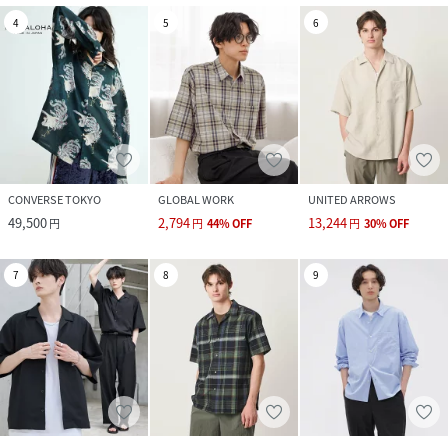
4
5
6
CONVERSE TOKYO
GLOBAL WORK
UNITED ARROWS
49,500
2,794
13,244
円
円
44
%
OFF
円
30
%
OFF
7
8
9