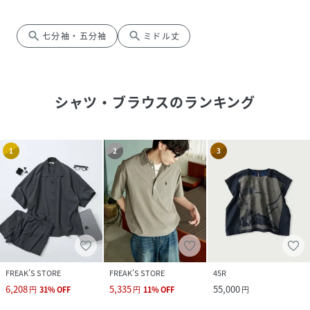
search
search
七分袖・五分袖
ミドル丈
シャツ・ブラウス
のランキング
1
2
3
FREAK’S STORE
FREAK’S STORE
45R
6,208
5,335
55,000
円
31
%
OFF
円
11
%
OFF
円