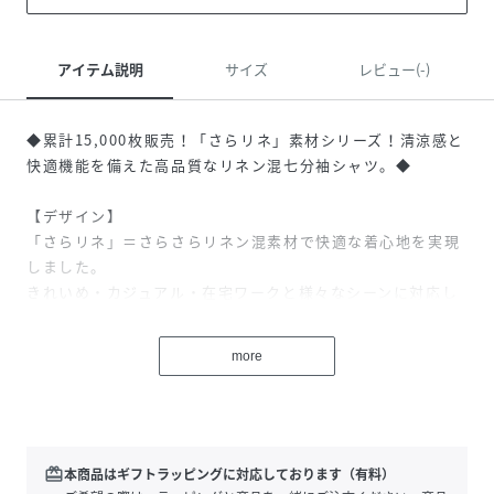
アイテム説明
サイズ
レビュー(-)
◆累計15,000枚販売！「さらリネ」素材シリーズ！清涼感と
快適機能を備えた高品質なリネン混七分袖シャツ。◆
【デザイン】
「さらリネ」＝さらさらリネン混素材で快適な着心地を実現
しました。
きれいめ・カジュアル・在宅ワークと様々なシーンに対応し
たリネン混シャツ。
手首がスッキリ見える七分袖。
more
シルエットは着用する方を選ばないすっきりとしたレギュラ
ーシルエット。
少しアームホール周りに余裕を持たせているため着やすいで
す。
着丈もタックアウトして丁度良い長さに設定しているため、
redeem
本商品はギフトラッピングに対応しております（有料）