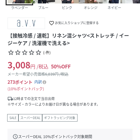
ラベンダー
ブルー
ピンク
オレンジ
ネイビー
favorite_border
お気に入りショップに登録する
【接触冷感 / 速乾】リネン混シャツ<ストレッチ / イー
ジーケア / 洗濯機で洗える>
star_border
star_border
star_border
star_border
star_border
(
-
件
)
3,008
円 /税込
50
%OFF
メーカー希望小売価格
6,039
円 /税込
273
ポイント
内訳
10%ポイントバック
local_shipping
12時までの注文で当日出荷
※サイズ・カラーによりお届け日が異なる場合があります。
SALE
スーパーDEAL
ギフトラッピング対象
schedule
スーパーDEAL
10
%ポイントバック対象期間