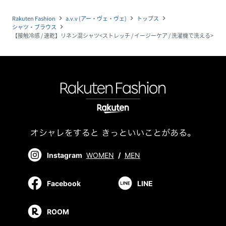
Rakuten Fashion
a.v.v (アー・ヴェ・ヴェ)
トップス
navigate_next
navigate_next
navigate_next
シャツ・ブラウス
navigate_next
【接触冷感 / 速乾】リネン混シャツ<ストレッチ / イージーケア / 洗濯機で洗える>
Instagram
WOMEN
/
MEN
Facebook
LINE
ROOM