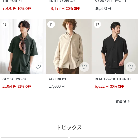
THE CASUAL
UNITED ARROWS
MARGARET HOWELL
7,920
18,172
36,300
円
10
%
OFF
円
30
%
OFF
円
10
11
12
GLOBAL WORK
417 EDIFICE
BEAUTY&YOUTH UNITED ARROWS
2,394
17,600
6,622
円
52
%
OFF
円
円
30
%
OFF
more
navigate_next
トピックス