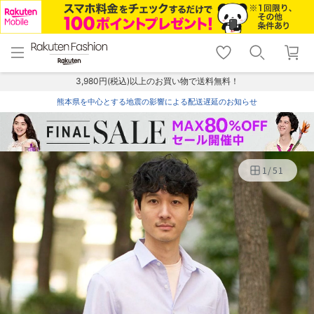
menu
home
search
favorite_border
shopping_cart
lock_outline
メニュー
トップ
検索
お気に入り
カート
ログイン
3,980円(税込)以上のお買い物で送料無料！
熊本県を中心とする地震の影響による配送遅延のお知らせ
1
/
51