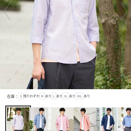
在庫：
S
残りわずか
M
あり
L
あり
XL
あり
XXL
あり