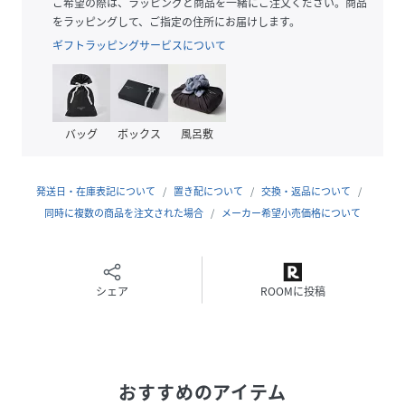
羽織るだけで清潔感のある大人のリラックススタイルになる
ご希望の際は、ラッピングと商品を一緒にご注文ください。商品
初夏～夏にぴったりの一枚です。
をラッピングして、ご指定の住所にお届けします。
シンプルでスッキリとしたデザインのため、幅広いシーンで
ギフトラッピングサービスについて
活躍する定番アイテムです。
フロントボタンをあけてインナーを見せてカジュアルに、ボ
タンを閉じてさわやかきれいめに、どちらのスタイルもサマ
になるシルエットです。
バッグ
ボックス
風呂敷
暑い日にはロールアップして5分袖にして着こなすのもこな
れ感が出てオススメです。
発送日・在庫表記について
置き配について
交換・返品について
【素材】
同時に複数の商品を注文された場合
メーカー希望小売価格について
ポリエステルリネンを使用した清潔感のあるやや薄手の夏向
け素材を使用。
表面の毛羽感を抑える加工をすることで非常にサラサラ感が
あり、肌触り良い素材です。
シェア
ROOMに投稿
着用してもシワになりずらいイージーケア。
羽織るとひんやり涼しい接触冷感機能。
洗濯をしても乾きやすい速乾機能。
ナチュラルストレッチで動きやすい。
おすすめのアイテム
このような多機能素材を使用しているため、夏の暑い毎日で