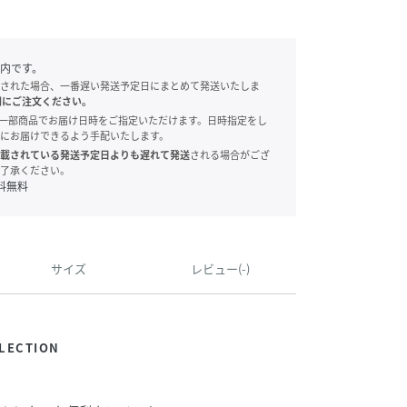
内です。
された場合、一番遅い発送予定日にまとめて発送いたしま
別にご注文ください。
onでは、一部商品でお届け日時をご指定いただけます。日時指定をし
にお届けできるよう手配いたします。
載されている発送予定日よりも遅れて発送
される場合がござ
了承ください。
料無料
サイズ
レビュー(-)
LECTION