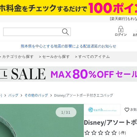
[楽天銀行]もれ
熊本県を中心とする地震の影響による配送遅延のお知らせ
カテゴリから探す
セールから探す
すべてのアイテム
)
バッグ
その他のバッグ
Disney/アソートポーチ付きエコバッグ
navigate_next
navigate_next
navigate_next
favorite_border
お気
1
/
31
Disney/アソー
star_border
star_border
star_border
star_border
star_border
(
-
件
)