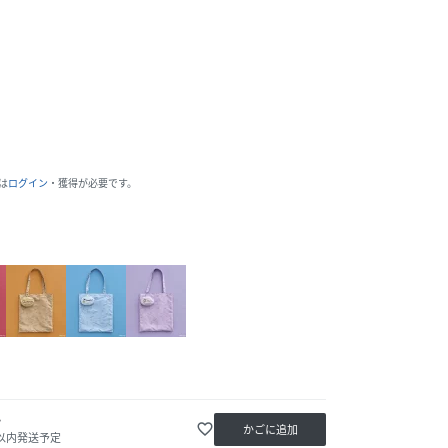
は
ログイン
・獲得が必要です。
か
favorite_border
かごに追加
日以内発送予定