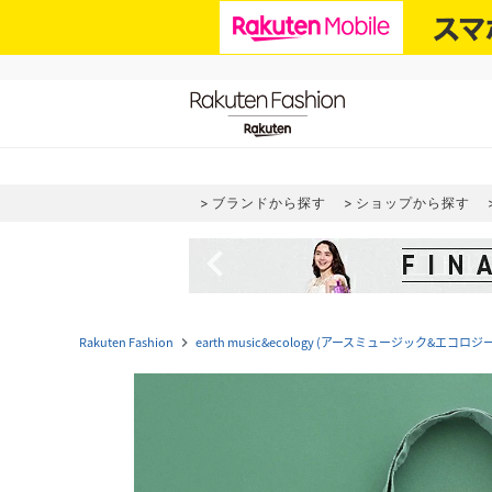
ブランドから探す
ショップから探す
navigate_before
Rakuten Fashion
earth music&ecology (アースミュージック&エコロジー
navigate_next