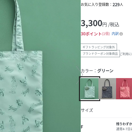
229
お気に入り登録数：
人
3,300
円 /税込
30
ポイント
1倍
内訳
ギフトラッピング対象外
ブランドクーポン対象商品
ご利用に
カラー：
グリーン
サイズ
残りわず
F
通常4-7