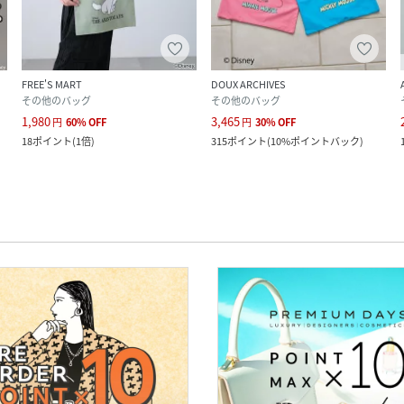
FREE'S MART
DOUX ARCHIVES
その他のバッグ
その他のバッグ
1,980
3,465
円
60
%
OFF
円
30
%
OFF
18
ポイント
(
1倍
)
315
ポイント
(
10%ポイントバック
)