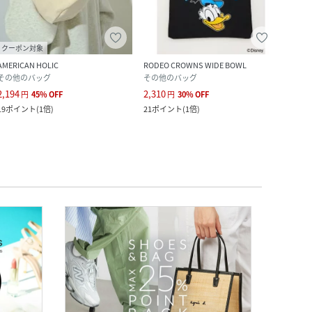
クーポン対象
AMERICAN HOLIC
RODEO CROWNS WIDE BOWL
GLOB
その他のバッグ
その他のバッグ
トー
2,194
2,310
1,315
円
45
%
OFF
円
30
%
OFF
19
ポイント
(
1倍
)
21
ポイント
(
1倍
)
119
ポ