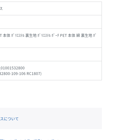
ス
ET 本体 ﾎﾟﾘｴｽﾃﾙ 裏生地 ﾎﾟﾘｴｽﾃﾙ ﾎﾟｰﾁ PET 本体 綿 裏生地 ﾎﾟ
_01001532800
32800-109-106 RC1807
)
スについて