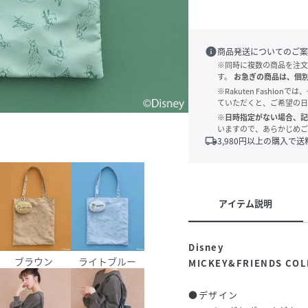
info
商品発送についてのご案
※同時に複数の商品を注文
す。
お急ぎの商品は、個
※Rakuten Fashi
ていただくと、ご希望の日
※日時指定がない場合、記
いますので、あらかじめご
local_shipping
3,980
円以上の購入で送
アイテム説明
Disney
ブラウン
ライトブルー
MICKEY&FRIENDS COL
●デザイン