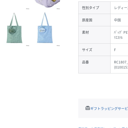
性別タイプ
レディー
原産国
中国
素材
ﾊﾞｯｸﾞ P
ﾘｴｽﾃﾙ
サイズ
F
品番
RC1807
(
010015
redeem
ギフトラッピングサービ