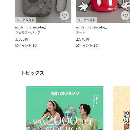
クーポン対象
クーポン対象
earth music&ecology
earth music&ecology
ショルダーバッグ
ポーチ
3,300
2,970
円
円
30
ポイント
(
1倍
)
27
ポイント
(
1倍
)
トピックス