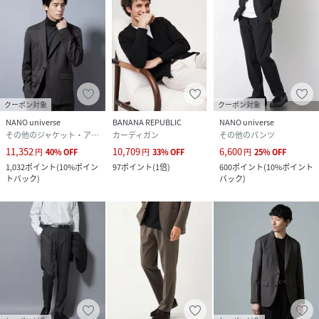
クーポン対象
クーポン対象
NANO universe
BANANA REPUBLIC
NANO universe
その他のジャケット・アウター
カーディガン
その他のパンツ
11,352
10,709
6,600
円
40
%
OFF
円
33
%
OFF
円
25
%
OFF
1,032
ポイント
(
10%ポイン
97
ポイント
(
1倍
)
600
ポイント
(
10%ポイント
トバック
)
バック
)