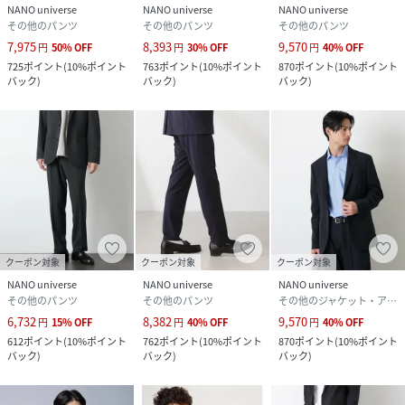
いち早く特典情報をゲットして、お買い物をよりお楽しみく
NANO universe
NANO universe
NANO universe
その他のパンツ
その他のパンツ
その他のパンツ
ださい。
7,975
8,393
9,570
円
50
%
OFF
円
30
%
OFF
円
40
%
OFF
725
ポイント
(
10%ポイント
763
ポイント
(
10%ポイント
870
ポイント
(
10%ポイント
【チャコール/ネイビー】model: H180 B92 W76 H90 着用
バック
)
バック
)
バック
)
サイズ: LARGE【ブラウン】model1: H180 B92 W76 H90
着用サイズ: LARGE model2: H183 B91 W74.5 H94 着用
サ
性別タイプ
メンズ
原産国
バングラデシュ製
素材
毛50%,ポリエステル50%
クーポン対象
クーポン対象
クーポン対象
NANO universe
NANO universe
NANO universe
サイズ
Ｓ、Ｍ、Ｌ
その他のパンツ
その他のパンツ
その他のジャケット・アウター
6,732
8,382
9,570
円
15
%
OFF
円
40
%
OFF
円
40
%
OFF
クリーニング
家庭での洗濯不可、ドライクリーニング
612
ポイント
(
10%ポイント
762
ポイント
(
10%ポイント
870
ポイント
(
10%ポイント
バック
)
バック
)
バック
)
品番
RB7791_668
(
668-6129201-050-18 RB7791
)