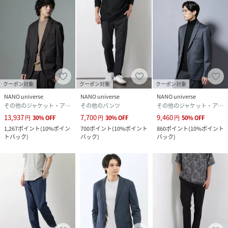
クーポン対象
クーポン対象
クーポン対象
NANO universe
NANO universe
NANO universe
その他のジャケット・アウター
その他のパンツ
その他のジャケット・アウター
13,937
7,700
9,460
円
30
%
OFF
円
30
%
OFF
円
50
%
OFF
1,267
ポイント
(
10%ポイン
700
ポイント
(
10%ポイント
860
ポイント
(
10%ポイント
トバック
)
バック
)
バック
)