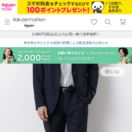
menu
home
search
favorite_border
shopping_cart
lock_outline
メニュー
トップ
検索
お気に入り
カート
ログイン
3,980円(税込)以上のお買い物で送料無料！
熊本県を中心とする地震の影響による配送遅延のお知らせ
1
/
32