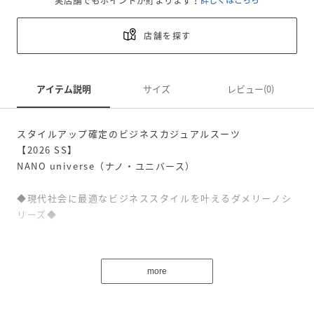
店舗を探す
アイテム説明
サイズ
レビュー(0)
スタイルアップ確定のビジネスカジュアルスーツ
【2026 SS】
NANO universe（ナノ・ユニバース）
◆現代社会に最適なビジネススタイルを叶えるダメリーノシ
リーズ◆
日本ウールファブリックの産地「尾州」にて丁寧に織られた
上質な素材をセレクトした、ナノユニバース定番シルエット
more
のパンツ。春の新生活に向けた、長くご愛用いただけるベー
シックな素材を使用したマルチに着回せる一着。ビジネスス
タイルやオケージョンなど様々なシーンで、単品でもセット