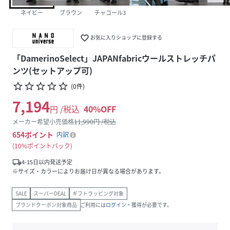
ネイビー
ブラウン
チャコール3
favorite_border
お気に入りショップに登録する
「DamerinoSelect」JAPANfabricウールストレッチパ
ンツ(セットアップ可)
star_border
star_border
star_border
star_border
star_border
(
0
件
)
7,194
円 /税込
40
%OFF
メーカー希望小売価格
11,990
円 /税込
654
ポイント
内訳
10%ポイントバック
local_shipping
4-15日以内発送予定
※サイズ・カラーによりお届け日が異なる場合があります。
SALE
スーパーDEAL
ギフトラッピング対象
ブランドクーポン対象商品
ご利用には
ログイン
・獲得が必要です。