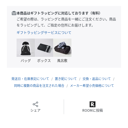
アップでも自由な組み合わせを楽しめるアイテムです。
redeem
本商品はギフトラッピングに対応しております（有料）
■デザイン
ご希望の際は、ラッピングと商品を一緒にご注文ください。商品
・ナノユニバースロゴを刻印したオリジナルボタンをセレク
をラッピングして、ご指定の住所にお届けします。
ト
ギフトラッピングサービスについて
・ウエスト一部ゴム、内側のドロスト仕様によりウエストサ
イズの調整が可能
・キレイ見えを叶えるピンタック仕様
・ビジネススタイルやオケージョンなど幅広いシーンで活躍
バッグ
ボックス
風呂敷
■素材
・黒原着ポリエステル×染色ウールの混紡により、霜降り調
発送日・在庫表記について
置き配について
交換・返品について
の細かな杢感を表現
同時に複数の商品を注文された場合
メーカー希望小売価格について
・「尾州」にて丁寧に織られた上質な素材を採用
・季節問わず着用可能な中肉素材
・ナチュラルな伸縮性を付与した快適な着心地
・ご家庭での洗濯禁止
シェア
ROOMに投稿
■カラー展開