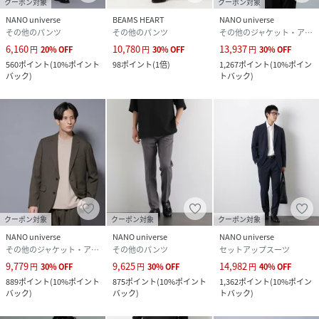
クーポン対象
クーポン対象
NANO universe
BEAMS HEART
NANO universe
その他のパンツ
その他のパンツ
その他のジャケット・アウター
6,160
10,780
13,937
円
20
%
OFF
円
30
%
OFF
円
30
%
OFF
560
ポイント
(
10%ポイント
98
ポイント
(
1倍
)
1,267
ポイント
(
10%ポイン
バック
)
トバック
)
クーポン対象
クーポン対象
クーポン対象
NANO universe
NANO universe
NANO universe
その他のジャケット・アウター
その他のパンツ
セットアップスーツ
9,779
9,625
14,982
円
30
%
OFF
円
30
%
OFF
円
40
%
OFF
889
ポイント
(
10%ポイント
875
ポイント
(
10%ポイント
1,362
ポイント
(
10%ポイン
バック
)
バック
)
トバック
)