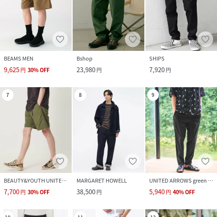
BEAMS MEN
Bshop
SHIPS
9,625
23,980
7,920
円
30
%
OFF
円
円
7
8
9
BEAUTY&YOUTH UNITED ARROWS
MARGARET HOWELL
UNITED ARROWS green label relaxing
7,700
38,500
5,940
円
30
%
OFF
円
円
40
%
OFF