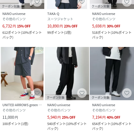
クーポン対象
クーポン対象
NANO universe
TAKA-Q
NANO universe
その他のパンツ
スーツジャケット
その他のパンツ
6,732
10,890
5,698
円
15
%
OFF
円
23
%
OFF
円
30
%
OFF
612
ポイント
(
10%ポイント
99
ポイント
(
1倍
)
518
ポイント
(
10%ポイント
バック
)
バック
)
クーポン対象
クーポン対象
UNITED ARROWS green label relaxing
NANO universe
NANO universe
その他のパンツ
その他のパンツ
その他のパンツ
11,000
5,940
7,194
円
円
25
%
OFF
円
40
%
OFF
100
ポイント
(
1倍
)
540
ポイント
(
10%ポイント
654
ポイント
(
10%ポイント
バック
)
バック
)