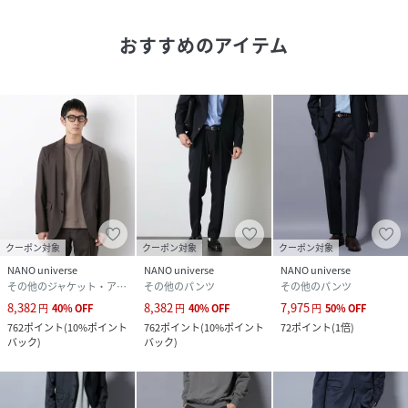
・セットアップでも単品使いでもコーディネートがしやすい
ようセレクトされた3色展開
おすすめのアイテム
■コーディネート
・カットソーやニットを合わせて足元にはレザースニーカー
で抜け感をプラスしたコーディネートが◎
・下記同素材のジャケットと合わせたセットアップもおすす
め
6686117201 「DamerinoSelect」JAPANfabricウールス
トレッチジャケット
■サイズ感
クーポン対象
クーポン対象
クーポン対象
・程よくフィットするナノユニバース定番のサイジング
NANO universe
NANO universe
NANO universe
その他のジャケット・アウター
その他のパンツ
その他のパンツ
【推奨サイズ】
8,382
8,382
7,975
円
40
%
OFF
円
40
%
OFF
円
50
%
OFF
Sサイズ: 163-170cm
762
ポイント
(
10%ポイント
762
ポイント
(
10%ポイント
72
ポイント
(
1倍
)
Mサイズ: 168-175cm
バック
)
バック
)
Lサイズ: 173-180cm
XLサイズ: 175-182cm
※標準体型を基にした目安でございます。