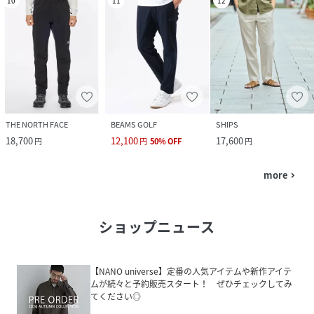
10
11
12
THE NORTH FACE
BEAMS GOLF
SHIPS
18,700
12,100
17,600
円
円
50
%
OFF
円
more
navigate_next
ショップニュース
【NANO universe】定番の人気アイテムや新作アイテ
ムが続々と予約販売スタート！ ぜひチェックしてみ
てください◎