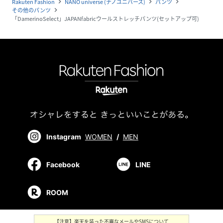
Rakuten Fashion
NANO universe (ナノユニバース)
パンツ
navigate_next
navigate_next
navigate_next
その他のパンツ
navigate_next
「DamerinoSelect」JAPANfabricウールストレッチパンツ(セットアップ可)
Instagram
WOMEN
/
MEN
Facebook
LINE
ROOM
【注意】楽天を装った不審なメールやSMSについて