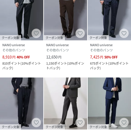
予めご理解、ご了承の上お買い求めください。
※該当の無いサイズも記載しておりますので、展開サイズを
ご参考ください。
■取扱方法
クーポン対象
クーポン対象
クーポン対象
クリーニングは専門店へご依頼ください。ネットを使用して
NANO universe
NANO universe
NANO universe
ください。あて布を使用してください。
その他のパンツ
その他のパンツ
その他のパンツ
8,910
12,650
7,425
円
40
%
OFF
円
円
50
%
OFF
※サンプルにて撮影、採寸を行う為、実際にお届けする商品
810
ポイント
(
10%ポイント
1,150
ポイント
(
10%ポイン
675
ポイント
(
10%ポイント
と仕様やサイズが異なる場合がございます。予約時は生産の
バック
)
トバック
)
バック
)
都合上、お届け予定時期が前後する場合もございますので、
予めご了承下さい。
※光の当たり具合や撮影環境により色味が異なる場合がござ
います。正しい色味はスタジオ画像の色味をご参照くださ
い。
◆お気に入り登録でアイテム情報をゲット◆
気になるアイテムをお気に入り登録して、あなただけの欲し
いものリストを作成！
クーポン対象
クーポン対象
クーポン対象