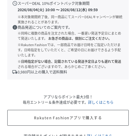
schedule
スーパーDEAL
10
%ポイントバック対象期間
2026/08/04(火) 10:00
〜
2026/08/12(水) 09:59
※本対象期間終了後、同一商品にてスーパーDEALキャンペーンが継続
実施されることがあります。
info
商品発送についてのご案内です。
※同時に複数の商品を注文された場合、一番遅い発送予定日にまとめ
て発送いたします。
お急ぎの商品は、個別にご注文ください。
※Rakuten Fashionでは、一部商品でお届け日時をご指定いただけま
す。日時指定をしていただくと、ご希望の日にお届けできるよう手配
いたします。
※日時指定がない場合、記載されている発送予定日よりも遅れて発送
される場合がございますので、あらかじめご了承ください。
local_shipping
3,980
円以上の購入で送料無料
アプリならポイント最大3倍！
毎月エントリー＆条件達成が必要です。
詳しくはこちら
Rakuten Fashionアプリで購入する
実店舗でもポイントが貯まります！
詳しくはこちら