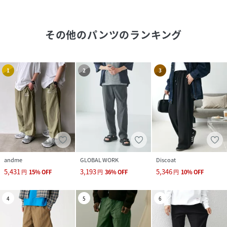
その他のパンツ
のランキング
1
2
3
andme
GLOBAL WORK
Discoat
5,431
3,193
5,346
円
15
%
OFF
円
36
%
OFF
円
10
%
OFF
4
5
6