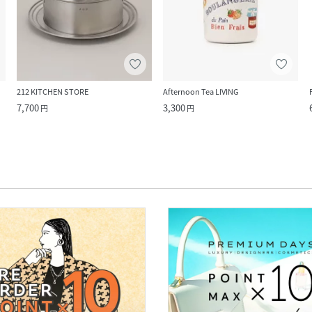
212 KITCHEN STORE
Afternoon Tea LIVING
7,700
3,300
円
円