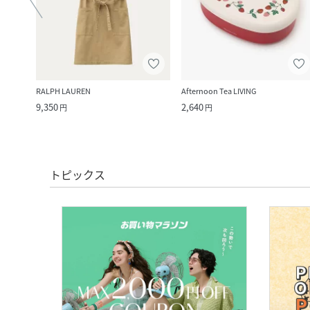
RALPH LAUREN
Afternoon Tea LIVING
9,350
2,640
円
円
トピックス