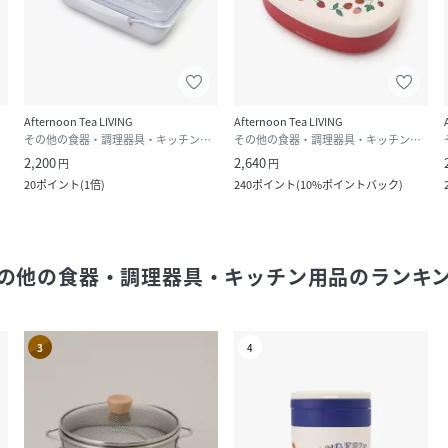
Afternoon Tea LIVING
Afternoon Tea LIVING
用品
その他の食器・調理器具・キッチン用品
その他の食器・調理器具・キッチン用品
2,200
2,640
円
円
20
ポイント
(
1倍
)
240
ポイント
(
10%ポイントバック
)
の他の食器・調理器具・キッチン用品
のランキ
3
4