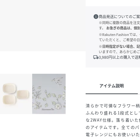
info
商品発送についてのご案
※同時に複数の商品を注文
す。
お急ぎの商品は、個
※Rakuten Fashi
ていただくと、ご希望の日
※日時指定がない場合、記
いますので、あらかじめご
local_shipping
3,980
円以上の購入で送
アイテム説明
清らかで可憐なフラワー
ふんわり盛れる1段式とし
な2WAY仕様。落ち着い
のアイテムです。全てのパ
電子レンジにもお使いい