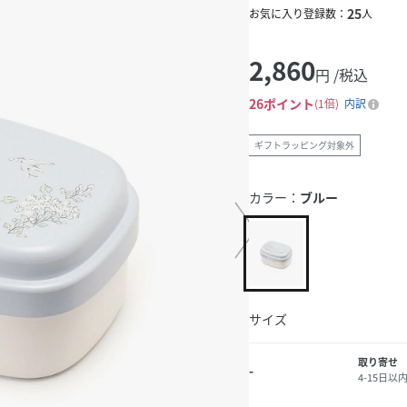
25
お気に入り登録数：
人
2,860
円 /税込
26
ポイント
1倍
内訳
ギフトラッピング対象外
カラー：
ブルー
サイズ
取り寄せ
-
4-15日以