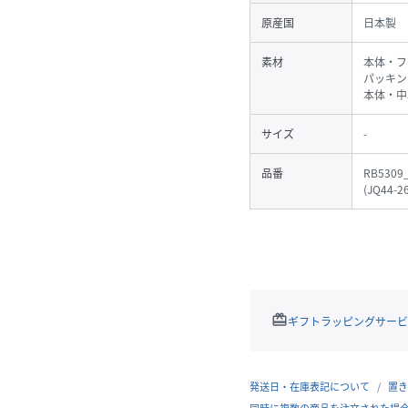
原産国
日本製
素材
本体・フ
パッキン
本体・中
サイズ
-
品番
RB5309
(
JQ44-26
redeem
ギフトラッピングサービ
発送日・在庫表記について
置き