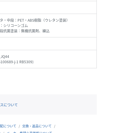
タ・中段：PET・ABS樹脂（ウレタン塗装）
：シリコーンゴム
段抗菌塗装：無機抗菌剤、練込
_JQ44
100689-j-1 RB5309
)
スについて
配について
交換・返品について