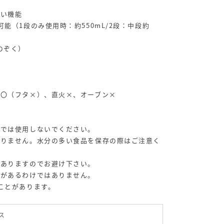
しい機能
能（1段のみ使用時：約550mL/2段：中段約
のぞく）
）
ジ〇（フタ×）、直火×、オーブン×
熱では使用しないでください。
ありません。水分の多い食品を保存の際はご注意く
がありますのでお避け下さい。
果があるわけではありません。
ことがあります。
ス