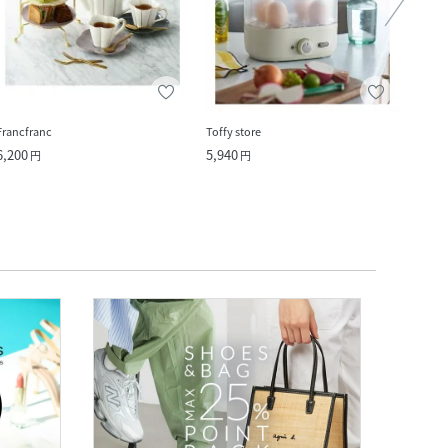
Francfranc
Toffy store
212 K
6,200
5,940
5,280
円
円