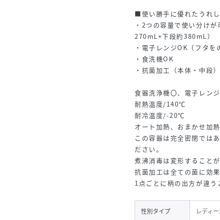
■使い勝手に優れたうれ
・2つの容量で使い分けが可
270mL+下段約380mL）
・電子レンジOK（フタを
・食洗機OK
・抗菌加工（本体・中段
食器洗浄機〇、電子レン
耐熱温度/140℃
耐冷温度/-20℃
オート加熱、おまかせ加
この容器は完全密閉では
ださい。
煮沸消毒は変形すること
抗菌加工は全ての菌に効
1点ごとに柄の出方が違う
性別タイプ
レディー