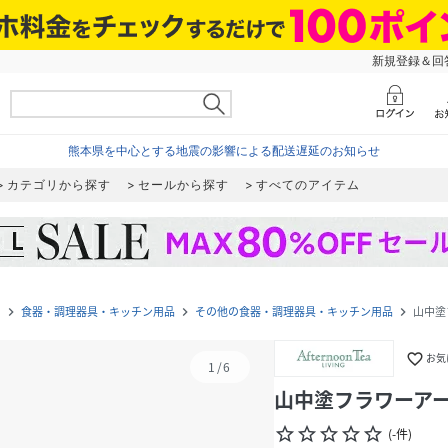
新規登録＆回答
熊本県を中心とする地震の影響による配送遅延のお知らせ
カテゴリから探す
セールから探す
すべてのアイテム
)
食器・調理器具・キッチン用品
その他の食器・調理器具・キッチン用品
山中塗
navigate_next
navigate_next
navigate_next
favorite_border
お気
1
/
6
山中塗フラワーアー
star_border
star_border
star_border
star_border
star_border
(
-
件
)