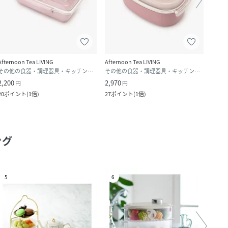
Afternoon Tea LIVING
Afternoon Tea LIVING
After
その他の食器・調理器具・キッチン用品
その他の食器・調理器具・キッチン用品
2,200
2,970
1,430
円
円
20
ポイント
(
1倍
)
27
ポイント
(
1倍
)
13
ポ
ング
5
6
7