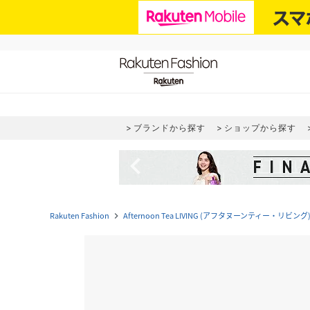
ブランドから探す
ショップから探す
navigate_before
Rakuten Fashion
Afternoon Tea LIVING (アフタヌーンティー・リビング
navigate_next