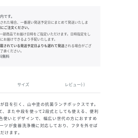
内です。
された場合、一番遅い発送予定日にまとめて発送いたしま
別にご注文ください。
onでは、一部商品でお届け日時をご指定いただけます。日時指定をし
にお届けできるよう手配いたします。
載されている発送予定日よりも遅れて発送
される場合がござ
了承ください。
料無料
サイズ
レビュー(-)
柄が目を引く、山中塗の抗菌ランチボックスです。
て、また中段を使って2段式としても使える、便利
た色使いとデザインで、幅広い世代の方におすすめ
ーツが食器洗浄機に対応しており、フタを外せば
ただけます。