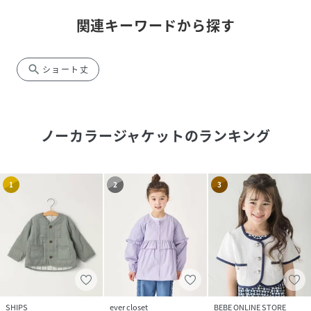
関連キーワードから探す
search
ショート丈
ノーカラージャケット
のランキング
1
2
3
SHIPS
ever closet
BEBE ONLINE STORE