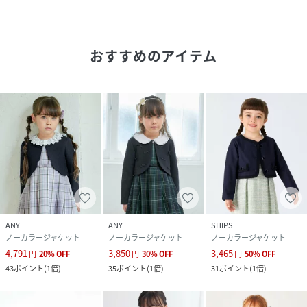
予めご了承ください。
【濃色品・色落ち色移り】
濃色品は、色落ち・色移りをする恐れがあります。摩擦(特に
おすすめのアイテム
湿った状態での摩擦)や汗や雨などで他の衣料や下着(特に白
物)に色移りしますので、十分ご注意ください。
性別タイプ
キッズ
原産国
CHINA
素材
【BLACK09】
ジャケット_ポリエステル95% ポリウレタン5%
ワンピース_本体_ポリエステル95% ポリウレタ
ン5%
袖_ポリエステル100%
ANY
ANY
SHIPS
テープ_ポリエステル100%
ノーカラージャケット
ノーカラージャケット
ノーカラージャケット
【NAVYCHECK88, BEIGECHECK50】
4,791
3,850
3,465
円
20
%
OFF
円
30
%
OFF
円
50
%
OFF
ジャケット_ポリエステル95% ポリウレタン5%
43
ポイント
(
1倍
)
35
ポイント
(
1倍
)
31
ポイント
(
1倍
)
ワンピース_本体_ポリエステル97% ポリウレタ
ン3%
袖_ポリエステル100%