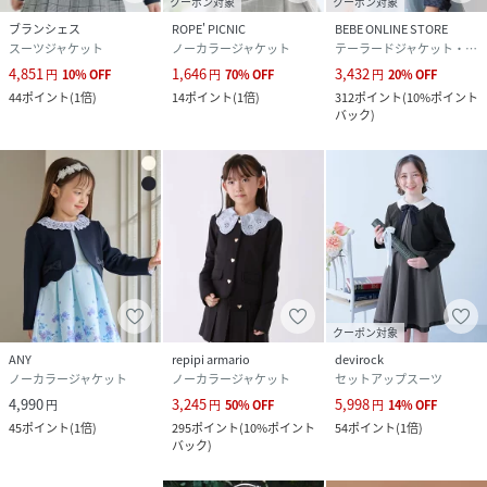
クーポン対象
クーポン対象
ブランシェス
ROPE' PICNIC
BEBE ONLINE STORE
スーツジャケット
ノーカラージャケット
テーラードジャケット・ブレザー
4,851
1,646
3,432
円
10
%
OFF
円
70
%
OFF
円
20
%
OFF
44
ポイント
(
1倍
)
14
ポイント
(
1倍
)
312
ポイント
(
10%ポイント
バック
)
クーポン対象
ANY
repipi armario
devirock
ノーカラージャケット
ノーカラージャケット
セットアップスーツ
4,990
3,245
5,998
円
円
50
%
OFF
円
14
%
OFF
45
ポイント
(
1倍
)
295
ポイント
(
10%ポイント
54
ポイント
(
1倍
)
バック
)