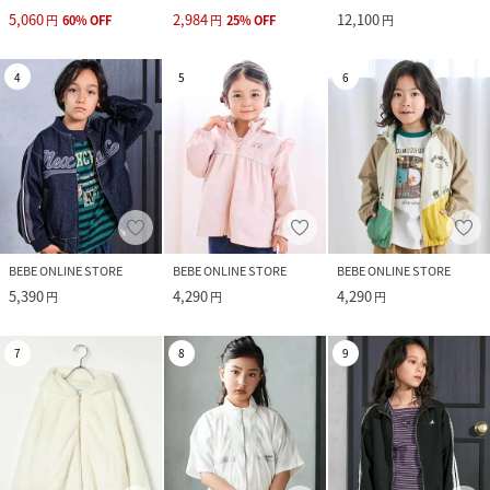
5,060
2,984
12,100
円
60
%
OFF
円
25
%
OFF
円
4
5
6
BEBE ONLINE STORE
BEBE ONLINE STORE
BEBE ONLINE STORE
5,390
4,290
4,290
円
円
円
7
8
9