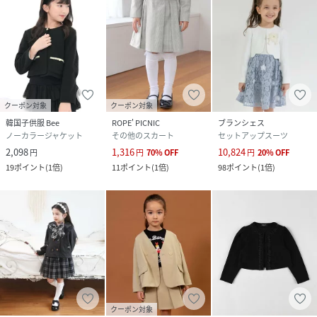
クーポン対象
クーポン対象
韓国子供服 Bee
ROPE' PICNIC
ブランシェス
ノーカラージャケット
その他のスカート
セットアップスーツ
2,098
1,316
10,824
円
円
70
%
OFF
円
20
%
OFF
19
ポイント
(
1倍
)
11
ポイント
(
1倍
)
98
ポイント
(
1倍
)
クーポン対象