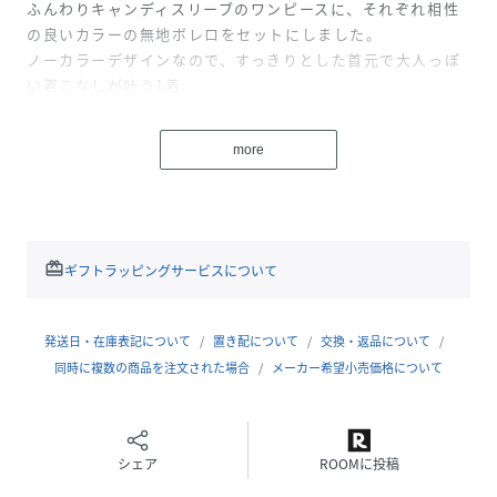
ふんわりキャンディスリーブのワンピースに、それぞれ相性
の良いカラーの無地ボレロをセットにしました。
ノーカラーデザインなので、すっきりとした首元で大人っぽ
い着こなしが叶う1着。
ワンピースはウエスト部分にギャザーが施されており、動く
たびふわっと揺れる女の子らしいデザイン。
more
ガーリーさと上品さのバランスが取れた1枚です。
後ろジップで着脱も簡単！
ボレロを脱いでも、ワンピース１枚で上品に決まります。
別売りの【オケージョン対応】ガールズ リボン付け襟を一緒
に着用すると、よりフォーマルな印象になりおすすめです◎
redeem
ギフトラッピングサービスについて
※商品画像のリボン付け襟は、セット商品には含まれており
ません。
発送日・在庫表記について
置き配について
交換・返品について
同時に複数の商品を注文された場合
メーカー希望小売価格について
KIDS/キッズ/子ども/ペアマノン
ーーー
モニター・環境等により実際の商品と色味が多少異なって表
シェア
ROOMに投稿
示される場合がございます。
また、生産時期により色味が若干異なる場合がございます。