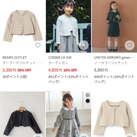
BEAMS OUTLET
COMME CA ISM
UNITED ARROWS green label relaxing
テーラードジャケット・ブレザー
カーディガン
ノーカラージャケット
3,300
4,859
8,800
円
50
%
OFF
円
10
%
OFF
円
30
ポイント
(
1倍
)
441
ポイント
(
10%ポイント
800
ポイント
(
10%ポイント
バック
)
バック
)