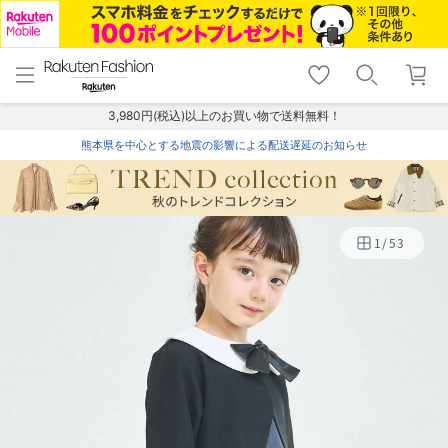
menu
home
search
favorite_border
shopping_cart
lock_outline
メニュー
トップ
検索
お気に入り
カート
ログイン
3,980円(税込)以上のお買い物で送料無料！
熊本県を中心とする地震の影響による配送遅延のお知らせ
1
/
53