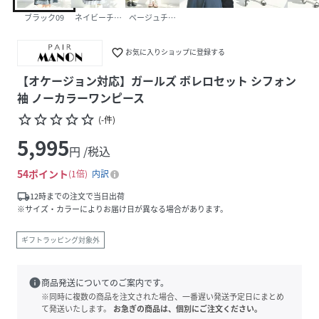
ブラック09
ネイビーチェック88
ベージュチェック50
favorite_border
お気に入りショップに登録する
【オケージョン対応】ガールズ ボレロセット シフォン
袖 ノーカラーワンピース
star_border
star_border
star_border
star_border
star_border
(
-
件
)
5,995
円 /税込
54
ポイント
1倍
内訳
local_shipping
12時までの注文で当日出荷
※サイズ・カラーによりお届け日が異なる場合があります。
ギフトラッピング対象外
info
商品発送についてのご案内です。
※同時に複数の商品を注文された場合、一番遅い発送予定日にまとめ
て発送いたします。
お急ぎの商品は、個別にご注文ください。