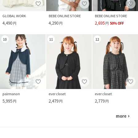
GLOBAL WORK
BEBE ONLINE STORE
BEBE ONLINE STORE
4,490
4,290
2,695
円
円
円
50
%
OFF
10
11
12
pairmanon
ever closet
ever closet
5,995
2,479
2,779
円
円
円
more
navigate_next