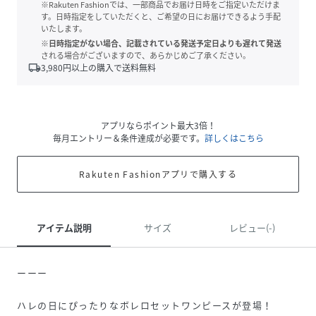
※Rakuten Fashionでは、一部商品でお届け日時をご指定いただけま
す。日時指定をしていただくと、ご希望の日にお届けできるよう手配
いたします。
※日時指定がない場合、記載されている発送予定日よりも遅れて発送
される場合がございますので、あらかじめご了承ください。
local_shipping
3,980
円以上の購入で送料無料
アプリならポイント最大3倍！
毎月エントリー＆条件達成が必要です。
詳しくはこちら
Rakuten Fashionアプリで購入する
アイテム説明
サイズ
レビュー(-)
ーーー
ハレの日にぴったりなボレロセットワンピースが登場！