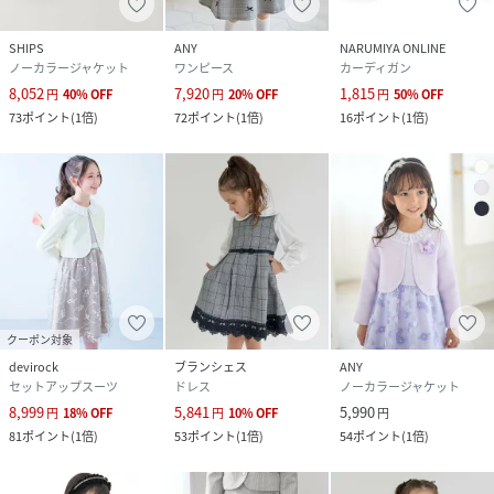
SHIPS
ANY
NARUMIYA ONLINE
ノーカラージャケット
ワンピース
カーディガン
8,052
7,920
1,815
円
40
%
OFF
円
20
%
OFF
円
50
%
OFF
73
ポイント
(
1倍
)
72
ポイント
(
1倍
)
16
ポイント
(
1倍
)
クーポン対象
devirock
ブランシェス
ANY
セットアップスーツ
ドレス
ノーカラージャケット
8,999
5,841
5,990
円
18
%
OFF
円
10
%
OFF
円
81
ポイント
(
1倍
)
53
ポイント
(
1倍
)
54
ポイント
(
1倍
)