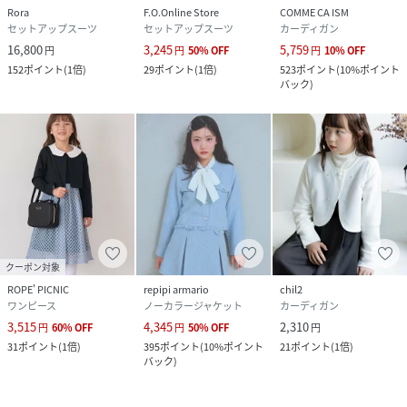
Rora
F.O.Online Store
COMME CA ISM
セットアップスーツ
セットアップスーツ
カーディガン
16,800
3,245
5,759
円
円
50
%
OFF
円
10
%
OFF
152
ポイント
(
1倍
)
29
ポイント
(
1倍
)
523
ポイント
(
10%ポイント
バック
)
クーポン対象
ROPE' PICNIC
repipi armario
chil2
ワンピース
ノーカラージャケット
カーディガン
3,515
4,345
2,310
円
60
%
OFF
円
50
%
OFF
円
31
ポイント
(
1倍
)
395
ポイント
(
10%ポイント
21
ポイント
(
1倍
)
バック
)