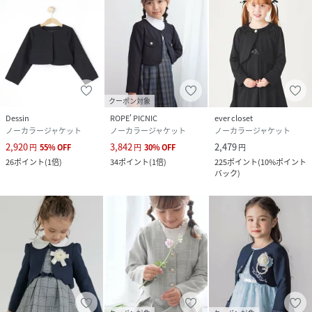
テープ_ポリエステル100%
サイズ
100、110、120、130、140、150
クリーニング
洗濯機洗い可（ネット使用）
品番
RB4098_632850
クーポン対象
(
632850-88-10 RB4098
)
Dessin
ROPE' PICNIC
ever closet
ノーカラージャケット
ノーカラージャケット
ノーカラージャケット
2,920
3,842
2,479
円
55
%
OFF
円
30
%
OFF
円
26
ポイント
(
1倍
)
34
ポイント
(
1倍
)
225
ポイント
(
10%ポイント
バック
)