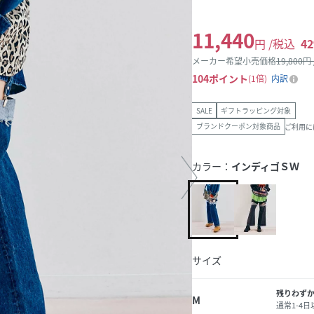
11,440
円 /税込
42
メーカー希望小売価格
19,800
円
104
ポイント
1倍
内訳
SALE
ギフトラッピング対象
ブランドクーポン対象商品
ご利用に
カラー：
インディゴＳＷ
サイズ
残りわず
M
通常1-4