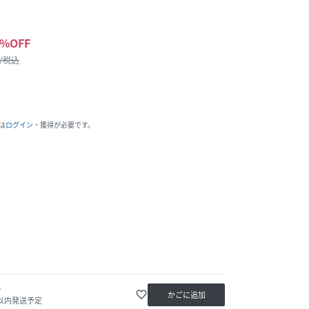
%OFF
 /税込
は
ログイン
・獲得が必要です。
か
favorite_border
かごに追加
日以内発送予定