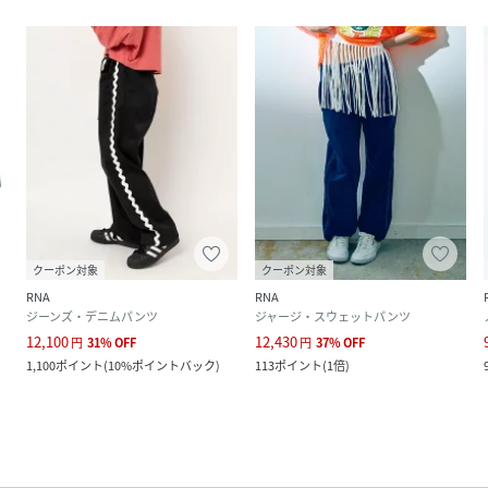
クーポン対象
クーポン対象
RNA
RNA
ジーンズ・デニムパンツ
ジャージ・スウェットパンツ
12,100
12,430
円
31
%
OFF
円
37
%
OFF
1,100
ポイント
(
10%ポイントバック
)
113
ポイント
(
1倍
)