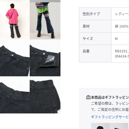
性別タイプ
レディー
素材
綿 100%
サイズ
M
品番
RB3291
(
R4434-
redeem
本商品はギフトラッピン
ご希望の際は、ラッピン
て、ご指定の住所にお届
ギフトラッピングサービ