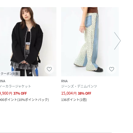
クーポン対象
クー
RNA
RNA
RNA
ノーカラージャケット
ジーンズ・デニムパンツ
カット
9,900
15,004
5,500
円
37
%
OFF
円
38
%
OFF
900
ポイント
(
10%ポイントバック
)
136
ポイント
(
1倍
)
50
ポ