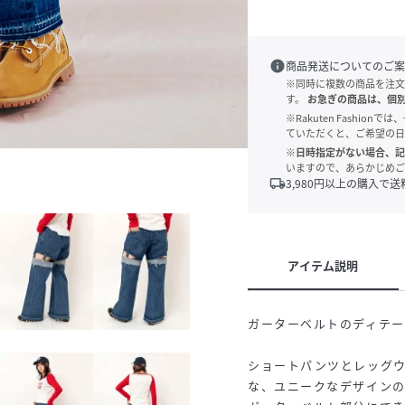
info
商品発送についてのご案
※同時に複数の商品を注文
す。
お急ぎの商品は、個
※Rakuten Fashi
ていただくと、ご希望の日
※日時指定がない場合、記
いますので、あらかじめご
local_shipping
3,980
円以上の購入で送
アイテム説明
ガーターベルトのディテ
ショートパンツとレッグ
な、ユニークなデザイン