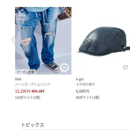
クーポン対象
RNA
X-girl
ジーンズ・デニムパンツ
その他の帽子
12,100
6,600
円
45
%
OFF
円
110
ポイント
(
1倍
)
60
ポイント
(
1倍
)
トピックス