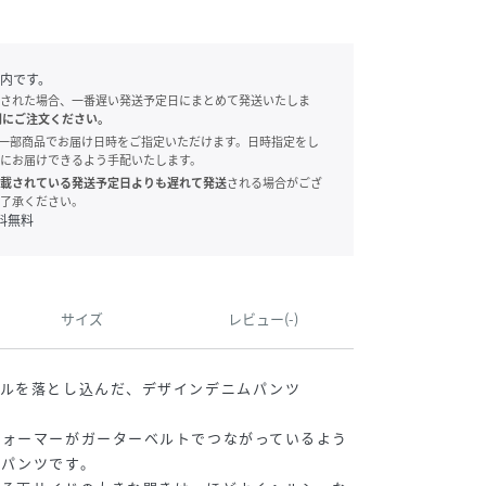
内です。
された場合、一番遅い発送予定日にまとめて発送いたしま
別にご注文ください。
onでは、一部商品でお届け日時をご指定いただけます。日時指定をし
にお届けできるよう手配いたします。
載されている発送予定日よりも遅れて発送
される場合がござ
了承ください。
料無料
サイズ
レビュー(-)
ールを落とし込んだ、デザインデニムパンツ
ウォーマーがガーターベルトでつながっているよう
のパンツです。