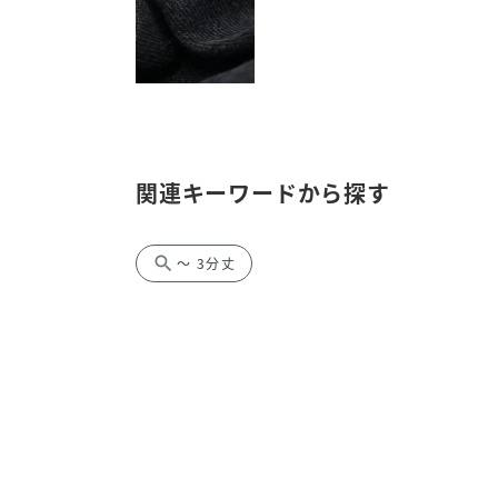
関連キーワードから探す
search
～ 3分丈