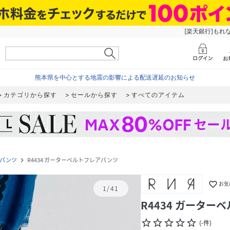
[楽天銀行]もれ
熊本県を中心とする地震の影響による配送遅延のお知らせ
カテゴリから探す
セールから探す
すべてのアイテム
パンツ
R4434 ガーターベルトフレアパンツ
navigate_next
favorite_border
お気
1
/
41
R4434 ガーター
star_border
star_border
star_border
star_border
star_border
(
-
件
)