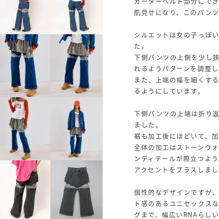
ガーターベルト部分にで
肌見せになり、このパンツ
シルエットは女の子っぽ
た。
下側パンツの上側を少し
れるようパターンを調整し
また、上端の幅を細くす
るようにしています。
下側パンツの上端は折り
ました。
裾も加工後にほどいて、加
全体の加工はストーンウ
ンディテールが際立つよ
アクセントをプラスしまし
個性的なデザインですが
ト感のあるユニセックス
グまで、幅広いRNAらし