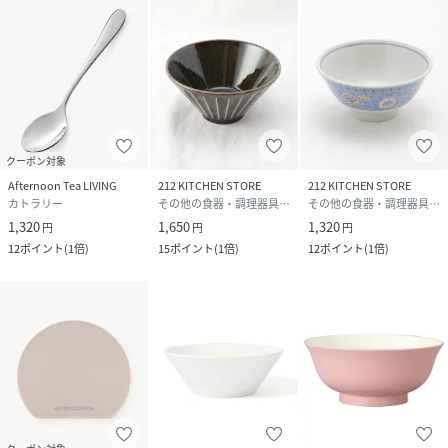
クーポン対象
Afternoon Tea LIVING
212 KITCHEN STORE
212 KITCHEN STORE
カトラリー
その他の食器・調理器具・キッチン用品
その他の食器・調理器具・キッチン用品
1,320
1,650
1,320
円
円
円
12
ポイント
(
1倍
)
15
ポイント
(
1倍
)
12
ポイント
(
1倍
)