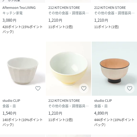
Afternoon Tea LIVING
212 KITCHEN STORE
212 KITCHEN STORE
キッチン家電
その他の食器・調理器具・キッチン用品
その他の食器・調理器具・キッチン用品
3,080
1,210
1,210
円
円
円
420
ポイント
(
15%ポイント
11
ポイント
(
1倍
)
11
ポイント
(
1倍
)
バック
)
studio CLIP
212 KITCHEN STORE
studio CLIP
食器・皿
その他の食器・調理器具・キッチン用品
食器・皿
1,540
1,210
4,890
円
円
円
140
ポイント
(
10%ポイント
11
ポイント
(
1倍
)
444
ポイント
(
10%ポイント
バック
)
バック
)