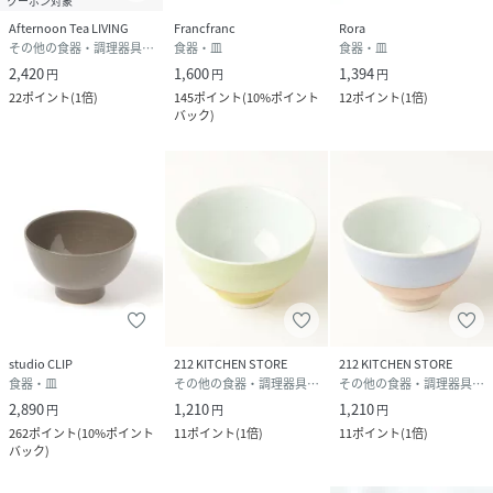
クーポン対象
Afternoon Tea LIVING
Francfranc
Rora
その他の食器・調理器具・キッチン用品
食器・皿
食器・皿
2,420
1,600
1,394
円
円
円
22
ポイント
(
1倍
)
145
ポイント
(
10%ポイント
12
ポイント
(
1倍
)
バック
)
studio CLIP
212 KITCHEN STORE
212 KITCHEN STORE
食器・皿
その他の食器・調理器具・キッチン用品
その他の食器・調理器具・キッチン用品
2,890
1,210
1,210
円
円
円
262
ポイント
(
10%ポイント
11
ポイント
(
1倍
)
11
ポイント
(
1倍
)
バック
)