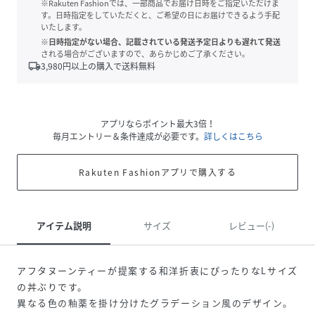
※Rakuten Fashionでは、一部商品でお届け日時をご指定いただけま
す。日時指定をしていただくと、ご希望の日にお届けできるよう手配
いたします。
※日時指定がない場合、記載されている発送予定日よりも遅れて発送
される場合がございますので、あらかじめご了承ください。
local_shipping
3,980
円以上の購入で送料無料
アプリならポイント最大3倍！
毎月エントリー＆条件達成が必要です。
詳しくはこちら
Rakuten Fashionアプリで購入する
アイテム説明
サイズ
レビュー(-)
アフタヌーンティーが提案する和洋折衷にぴったりなLサイズ
の丼ぶりです。
異なる色の釉薬を掛け分けたグラデーション風のデザイン。