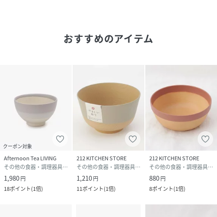
品番
RB0375_JT47
(
JT47-26101229-j-1 RB0375
)
おすすめのアイテム
クーポン対象
Afternoon Tea LIVING
212 KITCHEN STORE
212 KITCHEN STORE
その他の食器・調理器具・キッチン用品
その他の食器・調理器具・キッチン用品
その他の食器・調理器具・キッチン用品
1,980
1,210
880
円
円
円
18
ポイント
(
1倍
)
11
ポイント
(
1倍
)
8
ポイント
(
1倍
)