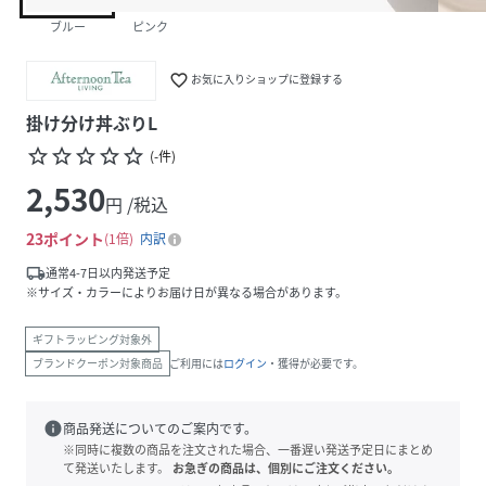
ブルー
ピンク
favorite_border
お気に入りショップに登録する
掛け分け丼ぶりL
star_border
star_border
star_border
star_border
star_border
(
-
件
)
2,530
円 /税込
23
ポイント
1倍
内訳
local_shipping
通常4-7日以内発送予定
※サイズ・カラーによりお届け日が異なる場合があります。
ギフトラッピング対象外
ブランドクーポン対象商品
ご利用には
ログイン
・獲得が必要です。
info
商品発送についてのご案内です。
※同時に複数の商品を注文された場合、一番遅い発送予定日にまとめ
て発送いたします。
お急ぎの商品は、個別にご注文ください。