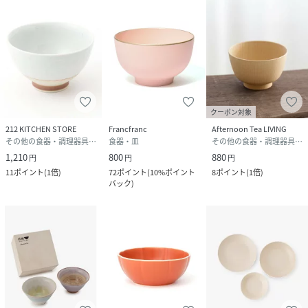
クーポン対象
212 KITCHEN STORE
Francfranc
Afternoon Tea LIVING
その他の食器・調理器具・キッチン用品
食器・皿
その他の食器・調理器具・キッチン用品
1,210
800
880
円
円
円
11
ポイント
(
1倍
)
72
ポイント
(
10%ポイント
8
ポイント
(
1倍
)
バック
)