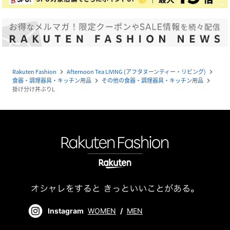
Rakuten Fashion
Afternoon Tea LIVING (アフタヌーンティー・リビング)
navigate_next
navigate_next
食器・調理器具・キッチン用品
その他の食器・調理器具・キッチン用品
navigate_next
navigate_next
掛け分け丼ぶりL
Instagram
WOMEN
/
MEN