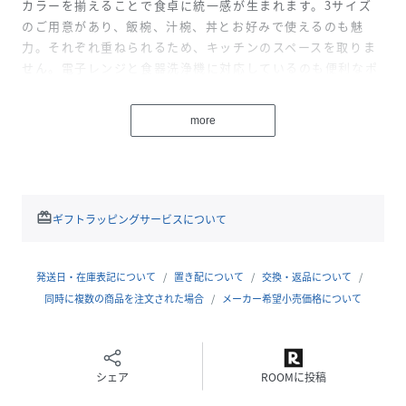
カラーを揃えることで食卓に統一感が生まれます。3サイズ
のご用意があり、飯椀、汁椀、丼とお好みで使えるのも魅
力。それぞれ重ねられるため、キッチンのスペースを取りま
せん。電子レンジと食器洗浄機に対応しているのも便利なポ
イントです。
more
食器洗浄機〇、電子レンジ〇、直火×、オーブン×
電子レンジはあたためる程度でしたら使用可能です。
食器洗浄機は使用可能ですが、使用後は速やかに水気を拭き
取り、風通しの良い場所で十分に乾燥させてください。浸け
置き洗いは避けてください。永くお使い頂く為には手洗いを
redeem
ギフトラッピングサービスについて
推奨します。
発送日・在庫表記について
置き配について
交換・返品について
性別タイプ
レディース
同時に複数の商品を注文された場合
メーカー希望小売価格について
原産国
日本製
素材
磁器
シェア
ROOMに投稿
サイズ
-