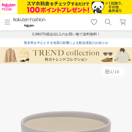
menu
home
search
favorite_border
shopping_cart
lock_outline
メニュー
トップ
検索
お気に入り
カート
ログイン
3,980円(税込)以上のお買い物で送料無料！
熊本県を中心とする地震の影響による配送遅延のお知らせ
1
/
10