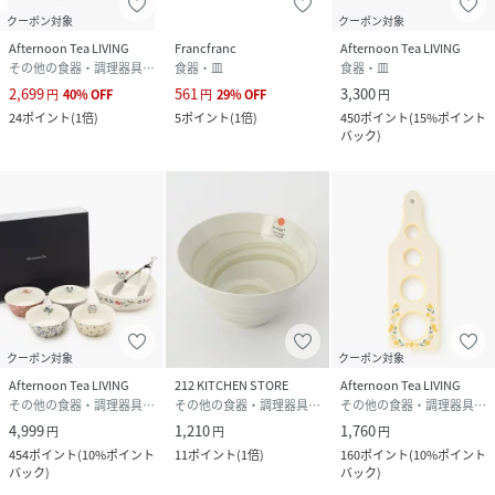
クーポン対象
クーポン対象
Afternoon Tea LIVING
Francfranc
Afternoon Tea LIVING
その他の食器・調理器具・キッチン用品
食器・皿
食器・皿
2,699
561
3,300
円
40
%
OFF
円
29
%
OFF
円
24
ポイント
(
1倍
)
5
ポイント
(
1倍
)
450
ポイント
(
15%ポイント
バック
)
クーポン対象
クーポン対象
Afternoon Tea LIVING
212 KITCHEN STORE
Afternoon Tea LIVING
その他の食器・調理器具・キッチン用品
その他の食器・調理器具・キッチン用品
その他の食器・調理器具・キッチン用品
4,999
1,210
1,760
円
円
円
454
ポイント
(
10%ポイント
11
ポイント
(
1倍
)
160
ポイント
(
10%ポイント
バック
)
バック
)