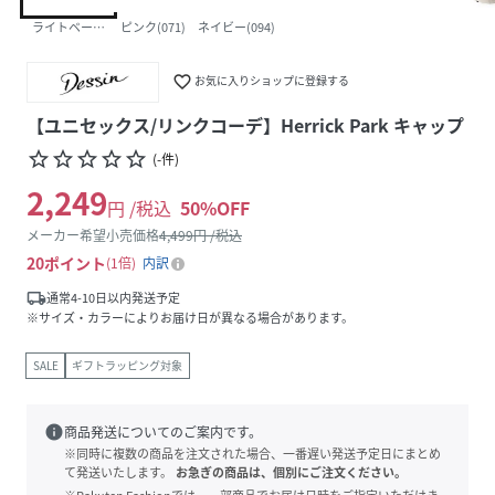
ライトベージュ(051)
ピンク(071)
ネイビー(094)
favorite_border
お気に入りショップに登録する
【ユニセックス/リンクコーデ】Herrick Park キャップ
star_border
star_border
star_border
star_border
star_border
(
-
件
)
2,249
円 /税込
50
%OFF
メーカー希望小売価格
4,499
円 /税込
20
ポイント
1倍
内訳
local_shipping
通常4-10日以内発送予定
※サイズ・カラーによりお届け日が異なる場合があります。
SALE
ギフトラッピング対象
info
商品発送についてのご案内です。
※同時に複数の商品を注文された場合、一番遅い発送予定日にまとめ
て発送いたします。
お急ぎの商品は、個別にご注文ください。