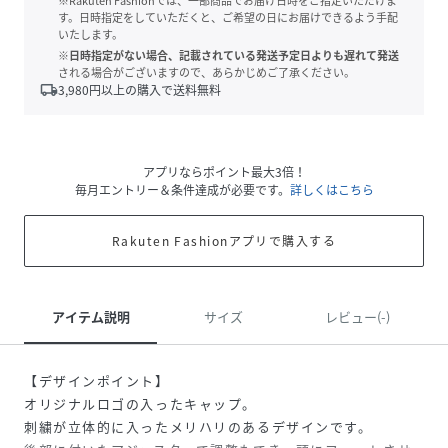
※Rakuten Fashionでは、一部商品でお届け日時をご指定いただけま
す。日時指定をしていただくと、ご希望の日にお届けできるよう手配
いたします。
※日時指定がない場合、記載されている発送予定日よりも遅れて発送
される場合がございますので、あらかじめご了承ください。
local_shipping
3,980
円以上の購入で送料無料
アプリならポイント最大3倍！
毎月エントリー＆条件達成が必要です。
詳しくはこちら
Rakuten Fashionアプリで購入する
アイテム説明
サイズ
レビュー(-)
【デザインポイント】
オリジナルロゴの入ったキャップ。
刺繍が立体的に入ったメリハリのあるデザインです。