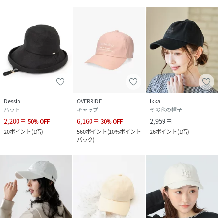
Dessin
OVERRIDE
ikka
ハット
キャップ
その他の帽子
2,200
6,160
2,959
円
50
%
OFF
円
30
%
OFF
円
20
ポイント
(
1倍
)
560
ポイント
(
10%ポイント
26
ポイント
(
1倍
)
バック
)