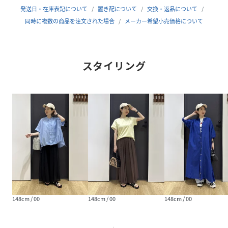
発送日・在庫表記について
置き配について
交換・返品について
素材
コットン100％
同時に複数の商品を注文された場合
メーカー希望小売価格について
サイズ
00
品番
RB0212_202601S3805354
(
202601S3805354-051-00 RB0212
)
スタイリング
148cm / 00
148cm / 00
148cm / 00