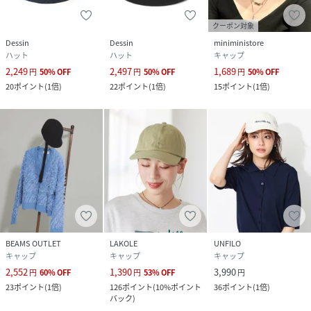
クーポン対象
Dessin
Dessin
miniministore
ハット
ハット
キャップ
2,249
2,497
1,689
円
50
%
OFF
円
50
%
OFF
円
50
%
OFF
20
ポイント
(
1倍
)
22
ポイント
(
1倍
)
15
ポイント
(
1倍
)
BEAMS OUTLET
LAKOLE
UNFILO
キャップ
キャップ
キャップ
2,552
1,390
3,990
円
60
%
OFF
円
53
%
OFF
円
23
ポイント
(
1倍
)
126
ポイント
(
10%ポイント
36
ポイント
(
1倍
)
バック
)