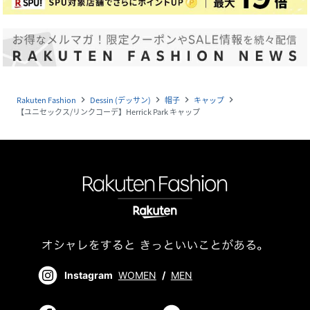
Rakuten Fashion
Dessin (デッサン)
帽子
キャップ
navigate_next
navigate_next
navigate_next
navigate_next
【ユニセックス/リンクコーデ】Herrick Park キャップ
Instagram
WOMEN
/
MEN