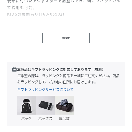
後部に付いたアジャスターで調整もでき、頭にフィットさせ
て着用も可能。
KIDSの展開あり(F60-05502)
【スタイリングポイント】
カジュアルシーンからスポーティカジュアルのコーディネー
more
トにぴったりです。
【素材ポイント】
シーズンレスで使える素材
redeem
本商品はギフトラッピングに対応しております（有料）
ご希望の際は、ラッピングと商品を一緒にご注文ください。商品
※照明の関係により、実際よりも色味が違って見える場合が
をラッピングして、ご指定の住所にお届けします。
あります。また、パソコン・スマートフォンなどの環境によ
ギフトラッピングサービスについて
り、若干製品と画像のカラーが異なる場合もございます。
性別タイプ
レディース
バッグ
ボックス
風呂敷
原産国
ベトナム製