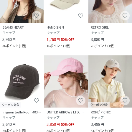
BEAMS HEART
HAND SIGN
RETRO GIRL
キャップ
キャップ
キャップ
3,960
1,760
3,080
円
円
50
%
OFF
円
36
ポイント
(
1倍
)
16
ポイント
(
1倍
)
28
ポイント
(
1倍
)
クーポン対象
クーポン対象
mignon trefle Room403 selected
UNITED ARROWS LTD. OUTLET
ROPE' PICNIC
キャップ
キャップ
キャップ
2,640
3,850
3,498
円
円
50
%
OFF
円
24
ポイント
(
1倍
)
35
ポイント
(
1倍
)
31
ポイント
(
1倍
)