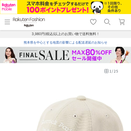
menu
home
search
favorite_border
shopping_cart
lock_outline
メニュー
トップ
検索
お気に入り
カート
ログイン
3,980円(税込)以上のお買い物で送料無料！
熊本県を中心とする地震の影響による配送遅延のお知らせ
1
/
25