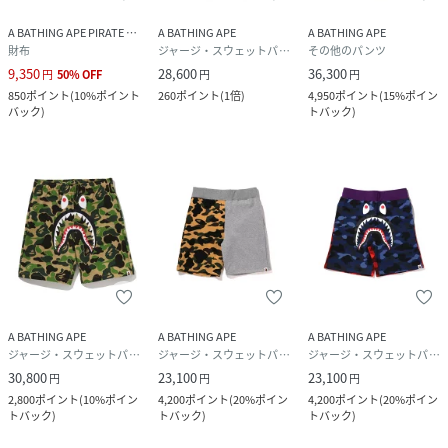
A BATHING APE PIRATE STORE
A BATHING APE
A BATHING APE
財布
ジャージ・スウェットパンツ
その他のパンツ
9,350
28,600
36,300
円
50
%
OFF
円
円
850
ポイント
(
10%ポイント
260
ポイント
(
1倍
)
4,950
ポイント
(
15%ポイン
バック
)
トバック
)
A BATHING APE
A BATHING APE
A BATHING APE
ジャージ・スウェットパンツ
ジャージ・スウェットパンツ
ジャージ・スウェットパンツ
30,800
23,100
23,100
円
円
円
2,800
ポイント
(
10%ポイン
4,200
ポイント
(
20%ポイン
4,200
ポイント
(
20%ポイン
トバック
)
トバック
)
トバック
)