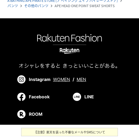
A BATHING APE PIRATE STORE (ア ベイシング エイプ パイレーツストア)
navigate_next
パンツ
その他のパンツ
APE HEAD ONE POINT SWEAT SHORTS
navigate_next
navigate_next
Instagram
WOMEN
/
MEN
Facebook
LINE
ROOM
【注意】楽天を装った不審なメールやSMSについて