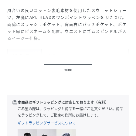
風合いの良いコットン裏毛素材を使用したスウェットショー
ツ。左腿にAPE HEADのワンポイントワッペンを叩きつけ。
両脇にスラッシュポケット、背面右にパッチポケット、ポケ
ット縁にピスネームを配置。ウエストにゴムスピンドルが入
るイージー仕様。
性別タイプ
メンズ
素材
コットン100%
more
サイズ
S、M、L、XL、2XL
品番
RA9762_1J30153023
(
1J30153023-BEI-00S RA9762
)
redeem
本商品はギフトラッピングに対応しております（有料）
ご希望の際は、ラッピングと商品を一緒にご注文ください。商品
をラッピングして、ご指定の住所にお届けします。
ギフトラッピングサービスについて