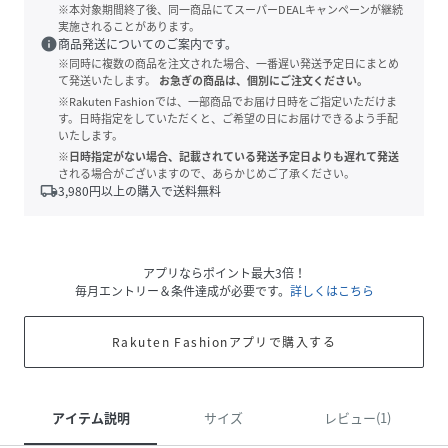
※本対象期間終了後、同一商品にてスーパーDEALキャンペーンが継続
実施されることがあります。
info
商品発送についてのご案内です。
※同時に複数の商品を注文された場合、一番遅い発送予定日にまとめ
て発送いたします。
お急ぎの商品は、個別にご注文ください。
※Rakuten Fashionでは、一部商品でお届け日時をご指定いただけま
す。日時指定をしていただくと、ご希望の日にお届けできるよう手配
いたします。
※日時指定がない場合、記載されている発送予定日よりも遅れて発送
される場合がございますので、あらかじめご了承ください。
local_shipping
3,980
円以上の購入で送料無料
アプリならポイント最大3倍！
毎月エントリー＆条件達成が必要です。
詳しくはこちら
Rakuten Fashionアプリで購入する
アイテム説明
サイズ
レビュー(1)