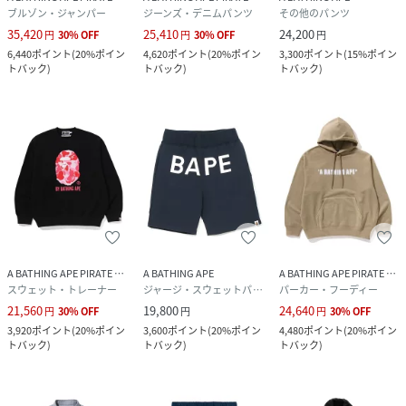
ブルゾン・ジャンパー
ジーンズ・デニムパンツ
その他のパンツ
35,420
25,410
24,200
円
30
%
OFF
円
30
%
OFF
円
6,440
ポイント
(
20%ポイン
4,620
ポイント
(
20%ポイン
3,300
ポイント
(
15%ポイン
トバック
)
トバック
)
トバック
)
A BATHING APE PIRATE STORE
A BATHING APE
A BATHING APE PIRATE STORE
スウェット・トレーナー
ジャージ・スウェットパンツ
パーカー・フーディー
21,560
19,800
24,640
円
30
%
OFF
円
円
30
%
OFF
3,920
ポイント
(
20%ポイン
3,600
ポイント
(
20%ポイン
4,480
ポイント
(
20%ポイン
トバック
)
トバック
)
トバック
)