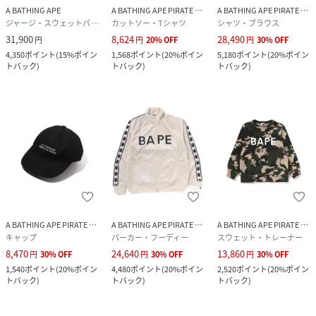
A BATHING APE
A BATHING APE PIRATE STORE
A BATHING APE PIRATE STORE
ジャージ・スウェットパンツ
カットソー・Tシャツ
シャツ・ブラウス
31,900
8,624
28,490
円
円
20
%
OFF
円
30
%
OFF
4,350
ポイント
(
15%ポイン
1,568
ポイント
(
20%ポイン
5,180
ポイント
(
20%ポイン
トバック
)
トバック
)
トバック
)
A BATHING APE PIRATE STORE
A BATHING APE PIRATE STORE
A BATHING APE PIRATE STORE
キャップ
パーカー・フーディー
スウェット・トレーナー
8,470
24,640
13,860
円
30
%
OFF
円
30
%
OFF
円
30
%
OFF
1,540
ポイント
(
20%ポイン
4,480
ポイント
(
20%ポイン
2,520
ポイント
(
20%ポイン
トバック
)
トバック
)
トバック
)