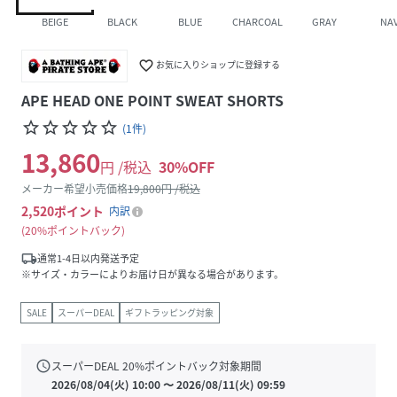
BEIGE
BLACK
BLUE
CHARCOAL
GRAY
NA
favorite_border
お気に入りショップに登録する
APE HEAD ONE POINT SWEAT SHORTS
star_border
star_border
star_border
star_border
star_border
(
1
件
)
13,860
円 /税込
30
%OFF
メーカー希望小売価格
19,800
円 /税込
2,520
ポイント
内訳
20%ポイントバック
local_shipping
通常1-4日以内発送予定
※サイズ・カラーによりお届け日が異なる場合があります。
SALE
スーパーDEAL
ギフトラッピング対象
schedule
スーパーDEAL
20
%ポイントバック対象期間
2026/08/04(火) 10:00
〜
2026/08/11(火) 09:59