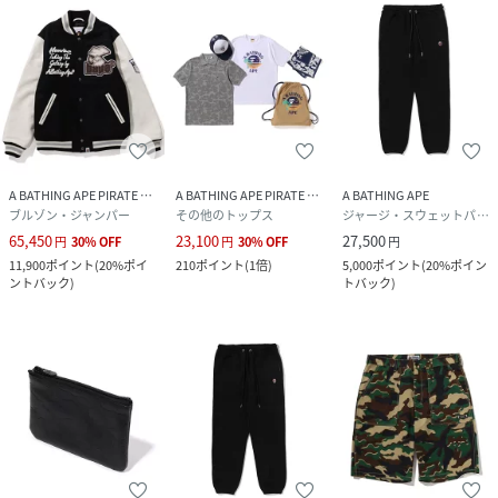
A BATHING APE PIRATE STORE
A BATHING APE PIRATE STORE
A BATHING APE
ブルゾン・ジャンパー
その他のトップス
ジャージ・スウェットパンツ
65,450
23,100
27,500
円
30
%
OFF
円
30
%
OFF
円
11,900
ポイント
(
20%ポイ
210
ポイント
(
1倍
)
5,000
ポイント
(
20%ポイン
ントバック
)
トバック
)