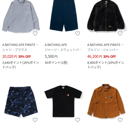
A BATHING APE PIRATE STORE
A BATHING APE
A BATHING APE PIRATE STORE
シャツ・ブラウス
ジャージ・スウェットパンツ
ブルゾン・ジャンパー
20,020
5,500
46,200
円
30
%
OFF
円
円
30
%
OFF
3,640
ポイント
(
20%ポイン
50
ポイント
(
1倍
)
8,400
ポイント
(
20%ポイン
トバック
)
トバック
)