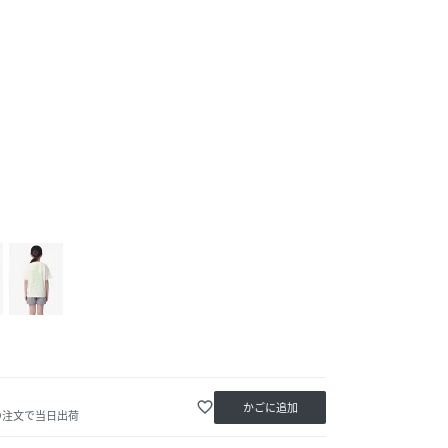
favorite_border
かごに追加
の注文で当日出荷