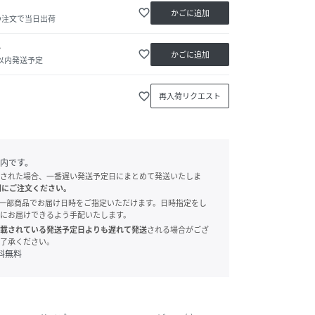
favorite_border
かごに追加
の注文で当日出荷
か
favorite_border
かごに追加
日以内発送予定
favorite_border
再入荷リクエスト
内です。
された場合、一番遅い発送予定日にまとめて発送いたしま
別にご注文ください。
onでは、一部商品でお届け日時をご指定いただけます。日時指定をし
にお届けできるよう手配いたします。
載されている発送予定日よりも遅れて発送
される場合がござ
了承ください。
料無料