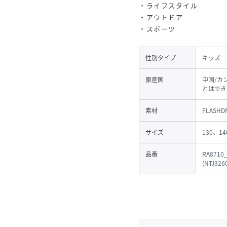
・ライフスタイル
・アウトドア
・スポーツ
性別タイプ
キッズ
原産国
中国/カ
とはでき
素材
FLASHDR
サイズ
130、14
品番
RA8710_
(
NTJ326