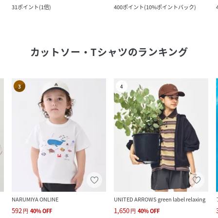
31
ポイント
(
1倍
)
400
ポイント
(
10%ポイントバック
)
カットソー・Tシャツ
のランキング
3
4
NARUMIYA ONLINE
UNITED ARROWS green label relaxing
592
1,650
円
40
%
OFF
円
40
%
OFF