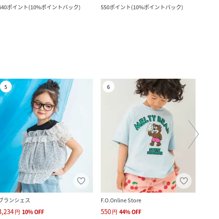
440
ポイント
(
10%ポイントバック
)
550
ポイント
(
10%ポイントバック
)
400
ポ
5
6
7
ブランシェス
F.O.Online Store
F.O.On
3,234
550
1,518
円
10
%
OFF
円
44
%
OFF