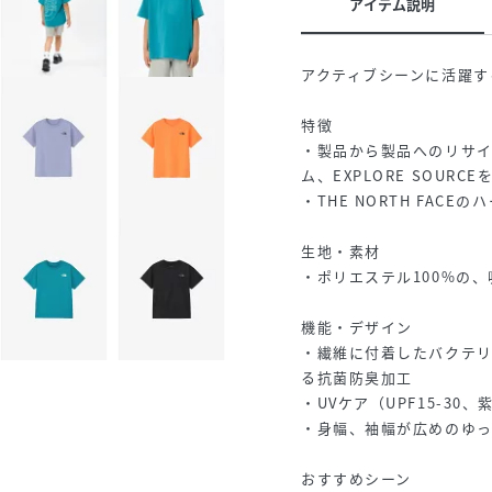
アイテム説明
アクティブシーンに活躍す
特徴
・製品から製品へのリサ
ム、EXPLORE SOURCE
・THE NORTH FAC
生地・素材
・ポリエステル100%の、
機能・デザイン
・繊維に付着したバクテ
る抗菌防臭加工
・UVケア（UPF15-30
・身幅、袖幅が広めのゆ
おすすめシーン