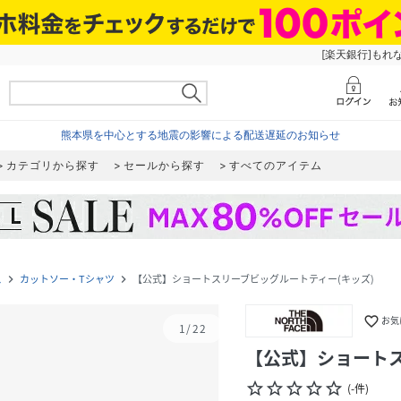
[楽天銀行]もれ
熊本県を中心とする地震の影響による配送遅延のお知らせ
カテゴリから探す
セールから探す
すべてのアイテム
ス
カットソー・Tシャツ
【公式】ショートスリーブビッグルートティー(キッズ)
navigate_next
navigate_next
favorite_border
お気
1
/
22
【公式】ショートス
star_border
star_border
star_border
star_border
star_border
(
-
件
)