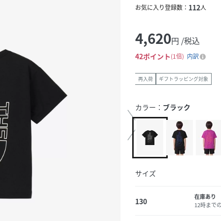
112
お気に入り登録数：
人
4,620
円 /税込
42
ポイント
1倍
内訳
再入荷
ギフトラッピング対象
カラー：
ブラック
サイズ
在庫あり
130
12時まで