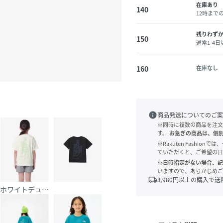
在庫あり
140
12時まで
残りわず
150
通常1-4
160
在庫なし
info
商品発送についてのご案
※同時に複数の商品を注文
す。
お急ぎの商品は、個
※Rakuten Fashi
ていただくと、ご希望の日
※日時指定がない場合、記
いますので、あらかじめご
local_shipping
3,980
円以上の購入で送
ク
ホワイトデューン