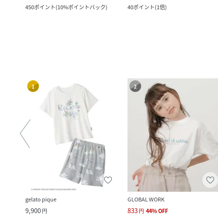
ク
)
450
ポイント
(
10%ポイントバック
)
40
ポイント
(
1倍
)
1
2
gelato pique
GLOBAL WORK
9,900
833
円
円
44
%
OFF