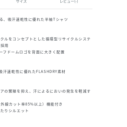
サイズ
レビュー(-)
る、吸汗速乾性に優れた半袖Tシャツ
イクルをコンセプトとした循環型リサイクルシステ
を採用
Eのハーフドームロゴを背面に大きく配置
吸汗速乾性に優れたFLASHDRY素材
リアの繁殖を抑え、汗によるにおいの発生を軽減す
、紫外線カット率85%以上）機能付き
ったりシルエット