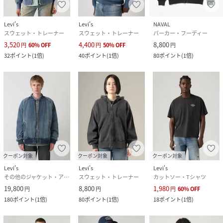
Levi's
Levi's
NAVAL
スウェット・トレーナー
スウェット・トレーナー
パーカー・フーディー
3,520
4,400
8,800
円
60
%
OFF
円
50
%
OFF
円
32
ポイント
(
1倍
)
40
ポイント
(
1倍
)
80
ポイント
(
1倍
)
クーポン対象
クーポン対象
クーポン対象
Levi's
Levi's
Levi's
その他のジャケット・アウター
スウェット・トレーナー
カットソー・Tシャツ
19,800
8,800
1,980
円
円
円
60
%
OFF
180
ポイント
(
1倍
)
80
ポイント
(
1倍
)
18
ポイント
(
1倍
)