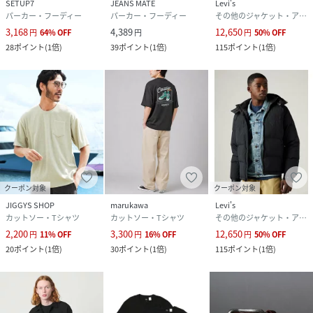
SETUP7
JEANS MATE
Levi's
パーカー・フーディー
パーカー・フーディー
その他のジャケット・アウター
3,168
4,389
12,650
円
64
%
OFF
円
円
50
%
OFF
28
ポイント
(
1倍
)
39
ポイント
(
1倍
)
115
ポイント
(
1倍
)
クーポン対象
クーポン対象
JIGGYS SHOP
marukawa
Levi's
カットソー・Tシャツ
カットソー・Tシャツ
その他のジャケット・アウター
2,200
3,300
12,650
円
11
%
OFF
円
16
%
OFF
円
50
%
OFF
20
ポイント
(
1倍
)
30
ポイント
(
1倍
)
115
ポイント
(
1倍
)