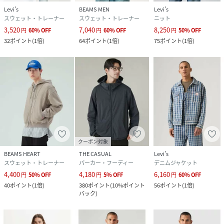
Levi's
BEAMS MEN
Levi's
スウェット・トレーナー
スウェット・トレーナー
ニット
3,520
7,040
8,250
円
60
%
OFF
円
60
%
OFF
円
50
%
OFF
32
ポイント
(
1倍
)
64
ポイント
(
1倍
)
75
ポイント
(
1倍
)
クーポン対象
BEAMS HEART
THE CASUAL
Levi's
スウェット・トレーナー
パーカー・フーディー
デニムジャケット
4,400
4,180
6,160
円
50
%
OFF
円
5
%
OFF
円
60
%
OFF
40
ポイント
(
1倍
)
380
ポイント
(
10%ポイント
56
ポイント
(
1倍
)
バック
)