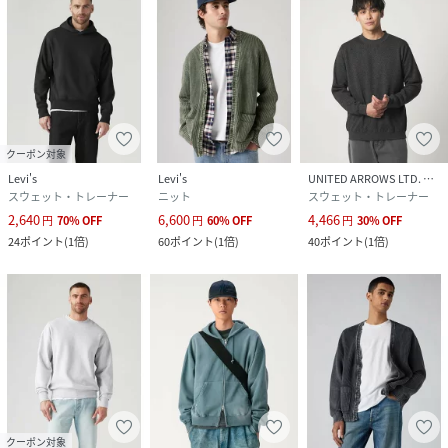
クーポン対象
Levi's
Levi's
UNITED ARROWS LTD. OUTLET
スウェット・トレーナー
ニット
スウェット・トレーナー
2,640
6,600
4,466
円
70
%
OFF
円
60
%
OFF
円
30
%
OFF
24
ポイント
(
1倍
)
60
ポイント
(
1倍
)
40
ポイント
(
1倍
)
クーポン対象