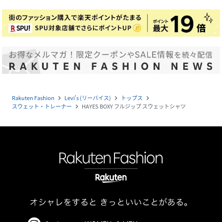
Rakuten Fashion
Levi's (リーバイス)
トップス
navigate_next
navigate_next
navigate_next
スウェット・トレーナー
HAYES BOXY フルジップ スウェットシャツ
navigate_next