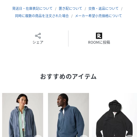
発送日・在庫表記について
置き配について
交換・返品について
サイズ
S-、M-、L-、XL-
同時に複数の商品を注文された場合
メーカー希望小売価格について
品番
RA8153_005PJ0004
(
005PJ0004-014-u RA8153
)
シェア
ROOMに投稿
おすすめのアイテム