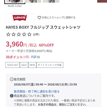
Multi-Color
favorite_border
お気に入りショップに登録する
HAYES BOXY フルジップ スウェットシャツ
star_border
star_border
star_border
star_border
star_border
(
0
件
)
3,960
円 /税込
60
%OFF
メーカー希望小売価格
9,900
円 /税込
36
ポイント
1倍
内訳
SOLD OUT
SALE
NEW
ギフトラッピング対象
schedule
販売期間
2026/08/07(金) 00:40
〜
2026/08/13(木) 23:59
販売開始・終了時に通知を受け取る
info
商品発送についてのご案内です。
※同時に複数の商品を注文された場合、一番遅い発送予定日にまとめ
て発送いたします。
お急ぎの商品は、個別にご注文ください。