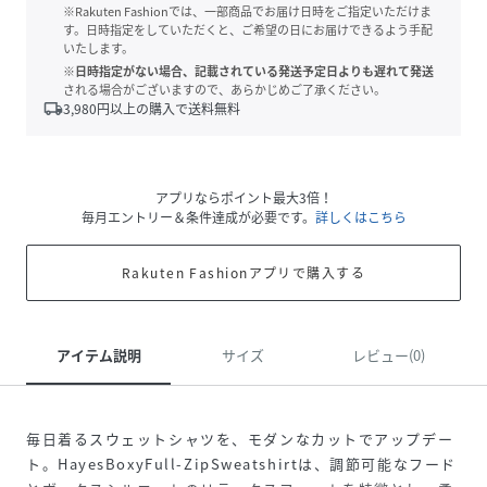
※Rakuten Fashionでは、一部商品でお届け日時をご指定いただけま
す。日時指定をしていただくと、ご希望の日にお届けできるよう手配
いたします。
※日時指定がない場合、記載されている発送予定日よりも遅れて発送
される場合がございますので、あらかじめご了承ください。
local_shipping
3,980
円以上の購入で送料無料
アプリならポイント最大3倍！
毎月エントリー＆条件達成が必要です。
詳しくはこちら
Rakuten Fashionアプリで購入する
アイテム説明
サイズ
レビュー(0)
毎日着るスウェットシャツを、モダンなカットでアップデー
ト。HayesBoxyFull-ZipSweatshirtは、調節可能なフード