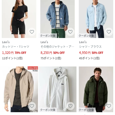
クーポン対象
クーポン対象
Levi's
Levi's
Levi's
カットソー・Tシャツ
その他のジャケット・アウター
シャツ・ブラウス
1,320
8,250
4,950
円
70
%
OFF
円
50
%
OFF
円
50
%
OFF
12
ポイント
(
1倍
)
75
ポイント
(
1倍
)
45
ポイント
(
1倍
)
クーポン対象
クーポン対象