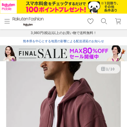
menu
home
search
favorite_border
shopping_cart
lock_outline
メニュー
トップ
検索
お気に入り
カート
ログイン
3,980円(税込)以上のお買い物で送料無料！
熊本県を中心とする地震の影響による配送遅延のお知らせ
1
/
10