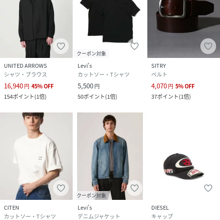
クーポン対象
UNITED ARROWS
Levi's
SITRY
シャツ・ブラウス
カットソー・Tシャツ
ベルト
16,940
5,500
4,070
円
45
%
OFF
円
円
5
%
OFF
154
ポイント
(
1倍
)
50
ポイント
(
1倍
)
37
ポイント
(
1倍
)
クーポン対象
CITEN
Levi's
DIESEL
カットソー・Tシャツ
デニムジャケット
キャップ