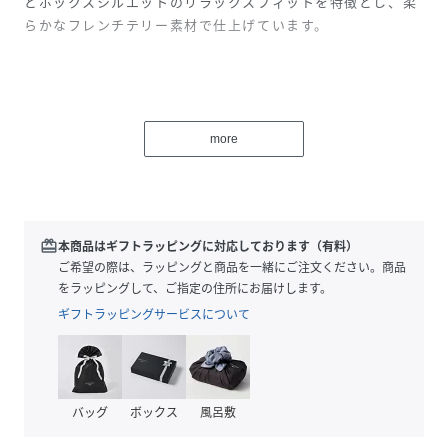
とボックスシルエットのリラックスフィットを特徴とし、柔
らかなフレンチテリー素材で仕上げています。
model:185cm着用サイズ：M
more
※「(R)」のみが表記されたレッドタブは、LEVI'S(R)の文字
が含まれるレッドタブと同様に製品不具合ではありません。
不良品ではございませんので、交換・返品をお受けできませ
ん。また、タブの種類もお選びいただけませんので、予めご
redeem
本商品はギフトラッピングに対応しております（有料）
了承くださいませ。
ご希望の際は、ラッピングと商品を一緒にご注文ください。商品
をラッピングして、ご指定の住所にお届けします。
ギフトラッピングサービスについて
性別タイプ
メンズ
原産国
-
バッグ
ボックス
風呂敷
素材
綿100%、, リブ部分：
綿98%、,ポリウレタン2％