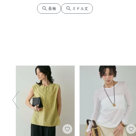
search
search
長袖
ミドル丈