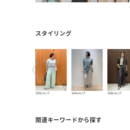
スタイリング
155cm / F
150cm / F
164cm / F
168cm / F
関連キーワードから探す