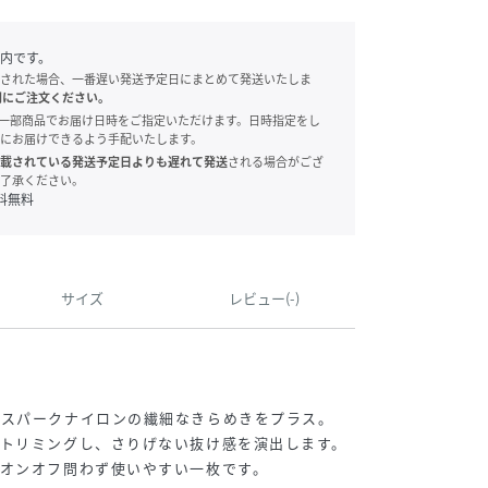
内です。
された場合、一番遅い発送予定日にまとめて発送いたしま
別にご注文ください。
onでは、一部商品でお届け日時をご指定いただけます。日時指定をし
にお届けできるよう手配いたします。
載されている発送予定日よりも遅れて発送
される場合がござ
了承ください。
料無料
サイズ
レビュー(-)
、スパークナイロンの繊細なきらめきをプラス。
でトリミングし、さりげない抜け感を演出します。
オンオフ問わず使いやすい一枚です。