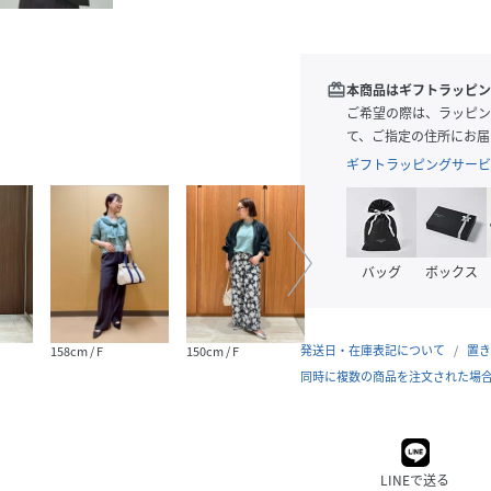
redeem
本商品はギフトラッピン
ご希望の際は、ラッピン
て、ご指定の住所にお届
ギフトラッピングサービ
バッグ
ボックス
発送日・在庫表記について
置き
158cm / F
150cm / F
150cm / F
168cm
同時に複数の商品を注文された場
LINEで送る