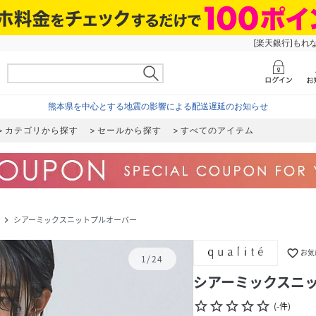
[楽天銀行]もれ
熊本県を中心とする地震の影響による配送遅延のお知らせ
カテゴリから探す
セールから探す
すべてのアイテム
シアーミックスニットプルオーバー
navigate_next
favorite_border
お気
1
/
24
シアーミックスニ
star_border
star_border
star_border
star_border
star_border
(
-
件
)