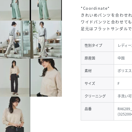
*Coordinate*
きれいめパンツを合わせ
ワイドパンツと合わせても
足元はフラットサンダルで
性別タイプ
レディー
原産国
中国
素材
ポリエス
サイズ
F
クリーニング
手洗い可
品番
RA6289
(
325200