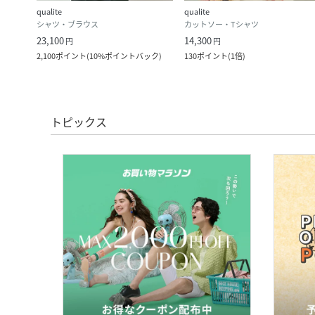
qualite
qualite
シャツ・ブラウス
カットソー・Tシャツ
23,100
14,300
円
円
ク
)
2,100
ポイント
(
10%ポイントバック
)
130
ポイント
(
1倍
)
トピックス