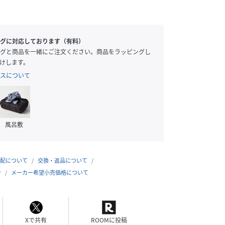
グに対応しております（有料）
グと商品を一緒にご注文ください。商品をラッピングし
けします。
スについて
風呂敷
配について
交換・返品について
 / F
167cm / F
164cm / F
155cm / F
合
メーカー希望小売価格について
Xで共有
ROOMに投稿