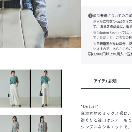
info
商品発送についてのご案
※同時に複数の商品を注文
す。
お急ぎの商品は、個
※Rakuten Fashi
ていただくと、ご希望の日
※日時指定がない場合、記
いますので、あらかじめご
local_shipping
3,980
円以上の購入で送
アイテム説明
*Detail*
麻混素材のミックス感に
襟ぐりと袖口はシアー糸
シンプルなシルエットで、