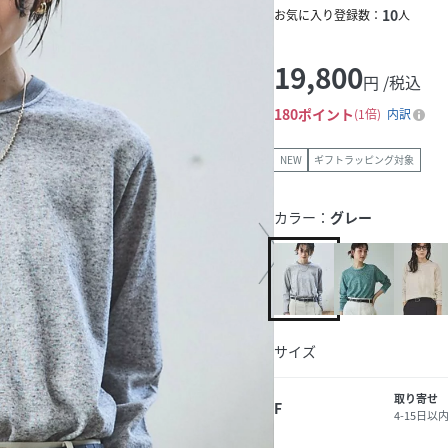
10
お気に入り登録数：
人
19,800
円 /税込
180
ポイント
1倍
内訳
NEW
ギフトラッピング対象
カラー：
グレー
サイズ
取り寄せ
F
4-15日以