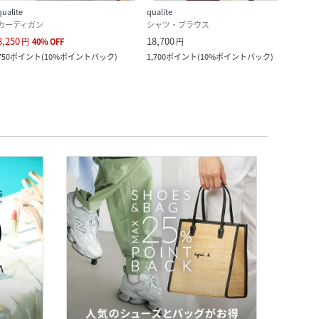
qualite
qualite
qualit
カーディガン
シャツ・ブラウス
その
8,250
18,700
36,3
円
40
%
OFF
円
750
ポイント
(
10%ポイントバック
)
1,700
ポイント
(
10%ポイントバック
)
330
ポ