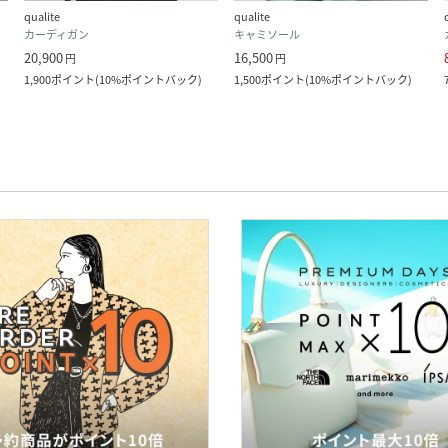
qualite
qualite
カーディガン
キャミソール
20,900
16,500
円
円
1,900
ポイント
(
10%ポイントバック
)
1,500
ポイント
(
10%ポイントバック
)