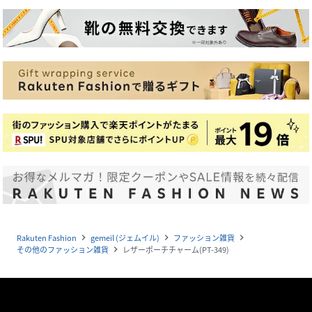
Rakuten Fashion
gemeil (ジェムイル)
ファッション雑貨
navigate_next
navigate_next
navigate_next
その他のファッション雑貨
レザーポーチチャーム(PT-349)
navigate_next