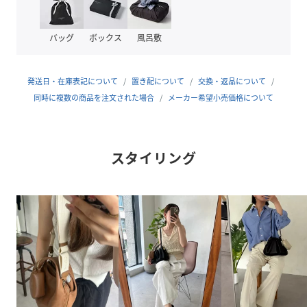
・イヤホン
・アクセサリー
バッグ
ボックス
風呂敷
【注意事項】
・本革を使用した製品のためシワ感のある部分や、キズがあ
発送日・在庫表記について
置き配について
交換・返品について
る部分と、生活によって生まれたその個体ならではの個性が
同時に複数の商品を注文された場合
メーカー希望小売価格について
ございます。
・革個性や革の表情はお選びいただく事ができません。予め
天然素材であることをご了承の上お買い求め頂くようお願い
スタイリング
いたします。
・また水濡れや摩擦により色落ちや洋服への色移りが発生す
る可能性がございます。
・金具部分に関して、保管環境や使用状況により変色などが
起こる場合がございます。
性別タイプ
レディース
原産国
バングラデシュ