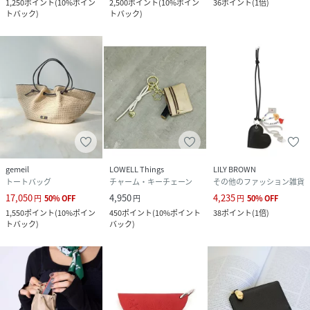
1,250
ポイント
(
10%ポイン
2,500
ポイント
(
10%ポイン
36
ポイント
(
1倍
)
トバック
)
トバック
)
gemeil
LOWELL Things
LILY BROWN
トートバッグ
チャーム・キーチェーン
その他のファッション雑貨
17,050
4,950
4,235
円
50
%
OFF
円
円
50
%
OFF
1,550
ポイント
(
10%ポイン
450
ポイント
(
10%ポイント
38
ポイント
(
1倍
)
トバック
)
バック
)