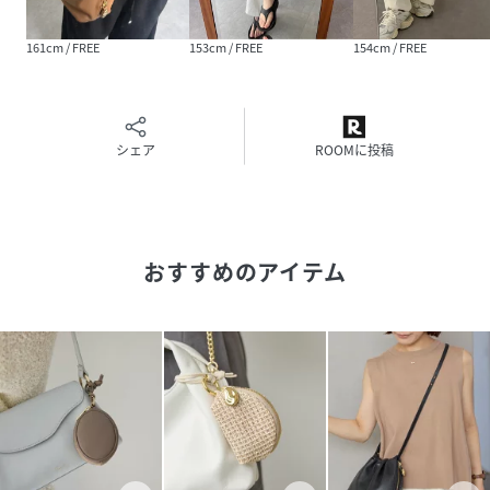
素材
牛革/裏地,ポリエステル
161cm / FREE
153cm / FREE
154cm / FREE
サイズ
FREE
品番
RA5742_DRZ1061189A0001
シェア
ROOMに投稿
(
DRZ1061189A0001-8-1 RA5742
)
おすすめのアイテム