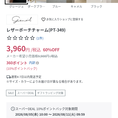
グレージュ
ダークブラウン
ブルー
キャメル
ブラック
favorite_border
お気に入りショップに登録する
レザーポーチチャーム(PT-349)
star_border
star_border
star_border
star_border
star_border
(
1
件
)
3,960
円 /税込
60
%OFF
メーカー希望小売価格
9,900
円 /税込
360
ポイント
内訳
10%ポイントバック
local_shipping
通常4-7日以内発送予定
※サイズ・カラーによりお届け日が異なる場合があります。
SALE
スーパーDEAL
ギフトラッピング対象
schedule
スーパーDEAL
10
%ポイントバック対象期間
2026/08/05(水) 10:00
〜
2026/08/11(火) 09:59