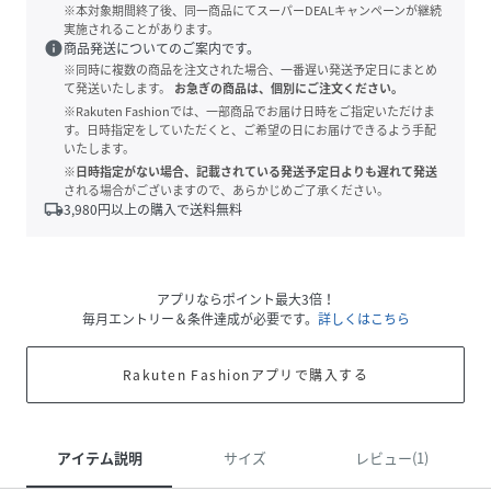
※本対象期間終了後、同一商品にてスーパーDEALキャンペーンが継続
実施されることがあります。
info
商品発送についてのご案内です。
※同時に複数の商品を注文された場合、一番遅い発送予定日にまとめ
て発送いたします。
お急ぎの商品は、個別にご注文ください。
※Rakuten Fashionでは、一部商品でお届け日時をご指定いただけま
す。日時指定をしていただくと、ご希望の日にお届けできるよう手配
いたします。
※日時指定がない場合、記載されている発送予定日よりも遅れて発送
される場合がございますので、あらかじめご了承ください。
local_shipping
3,980
円以上の購入で送料無料
アプリならポイント最大3倍！
毎月エントリー＆条件達成が必要です。
詳しくはこちら
Rakuten Fashionアプリで購入する
アイテム説明
サイズ
レビュー(1)