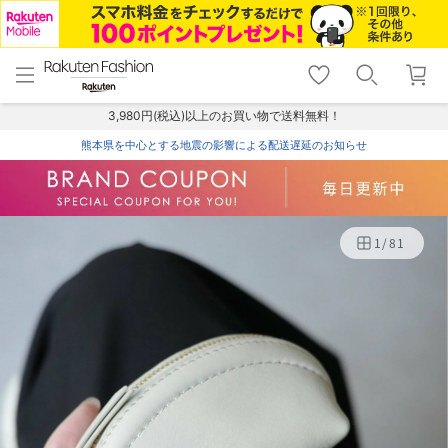
menu
home
search
favorite_border
shopping_cart
lock_outline
メニュー
トップ
検索
お気に入り
カート
ログイン
3,980円(税込)以上のお買い物で送料無料！
熊本県を中心とする地震の影響による配送遅延のお知らせ
1
/
81