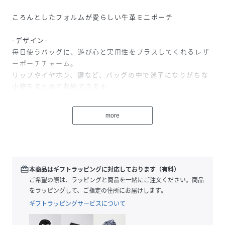
ころんとしたフォルムが愛らしい牛革ミニポーチ
-デザイン-
毎日使うバッグに、遊び心と実用性をプラスしてくれるレザ
ーポーチチャーム。
リップやイヤホン、鍵など、バッグの中で迷子になりがちな
小物をまとめて収納できます。
ファスナー開閉で大きく開くので、中身が見やすく取り出し
もスムーズ。
more
フロントにはさりげなく箔押しロゴが施されており、上品な
アクセントに。
付属のチェーンで、お持ちのバッグに簡単に装着可能。
シンプルなデザインなので、どんなバッグにも合わせやすい
redeem
本商品はギフトラッピングに対応しております（有料）
のも特徴です。
ご希望の際は、ラッピングと商品を一緒にご注文ください。商品
ポーチ単体で小物入れとしてもお使いいただけます。
をラッピングして、ご指定の住所にお届けします。
ギフトラッピングサービスについて
≪収納の目安≫
・リップ