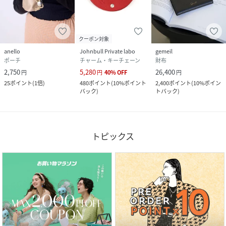
クーポン対象
anello
Johnbull Private labo
gemeil
ポーチ
チャーム・キーチェーン
財布
2,750
5,280
26,400
円
円
40
%
OFF
円
25
ポイント
(
1倍
)
480
ポイント
(
10%ポイント
2,400
ポイント
(
10%ポイン
バック
)
トバック
)
トピックス