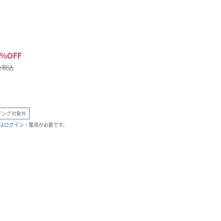
%OFF
 /税込
ピング対象外
は
ログイン
・獲得が必要です。