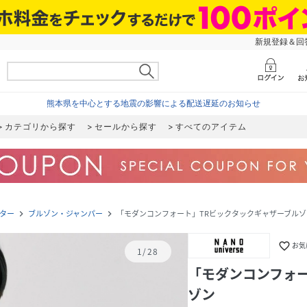
新規登録＆回答
熊本県を中心とする地震の影響による配送遅延のお知らせ
カテゴリから探す
セールから探す
すべてのアイテム
ター
ブルゾン・ジャンパー
「モダンコンフォート」TRビックタックギャザーブルゾ
navigate_next
navigate_next
favorite_border
お気
1
/
28
「モダンコンフォ
ゾン