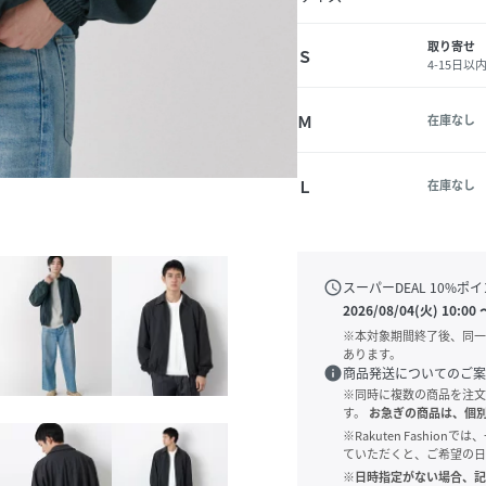
取り寄せ
Ｓ
4-15日以
Ｍ
在庫なし
Ｌ
在庫なし
schedule
スーパーDEAL
10
%ポイ
2026/08/04(火) 10:00
※本対象期間終了後、同一
あります。
info
商品発送についてのご案
※同時に複数の商品を注文
す。
お急ぎの商品は、個
※Rakuten Fashi
ていただくと、ご希望の日
※日時指定がない場合、記