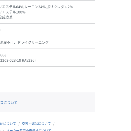
ポリエステル64%,レーヨン34%,ポリウレタン2%
リエステル100%
)合成皮革
Ｌ
洗濯不可、ドライクリーニング
_668
12203-023-18 RA5236
)
スについて
配について
交換・返品について
合
メーカー希望小売価格について