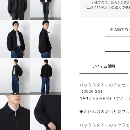
いますので、あらかじめご
local_shipping
3,980
円以上の購入で送
実店舗でも
アイテム説明
バックスタイルのアクセ
【2026 SS】
NANO universe（ナ
◆着回し力の高い万能ブ
バックスタイルのタックと