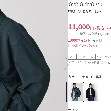
star_border
star_border
star_border
star_border
star_border
(
-
件
)
15
お気に入り登録数：
人
11,000
円 /税込
20
メーカー希望小売価格
13,750
円
1,000
ポイント
内訳
10%ポイントバック
SALE
スーパーDEAL
ギフトラッ
ブランドクーポン対象商品
ご利用に
カラー：
チャコール3
サイズ