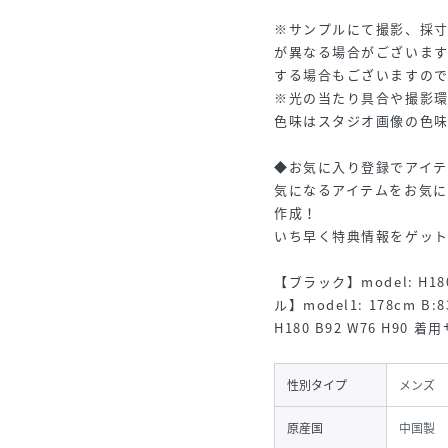
※サンプルにて撮影、採
が異なる場合がございま
する場合もございますの
※光の当たり具合や撮影
色味はスタジオ画像の色
◆お気に入り登録でアイ
気になるアイテムをお気
作成！
いち早く特典情報をゲッ
【ブラック】model: H18
ル】model1: 178cm B:
H180 B92 W76 H90 着
性別タイプ
メンズ
原産国
中国製