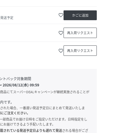
favorite_border
かごに追加
内発送予定
favorite_border
再入荷リクエスト
favorite_border
再入荷リクエスト
ントバック対象期間
〜
2026/08/12(水) 09:59
商品にてスーパーDEALキャンペーンが継続実施されることが
内です。
された場合、一番遅い発送予定日にまとめて発送いたしま
別にご注文ください。
onでは、一部商品でお届け日時をご指定いただけます。日時指定をし
にお届けできるよう手配いたします。
載されている発送予定日よりも遅れて発送
される場合がござ