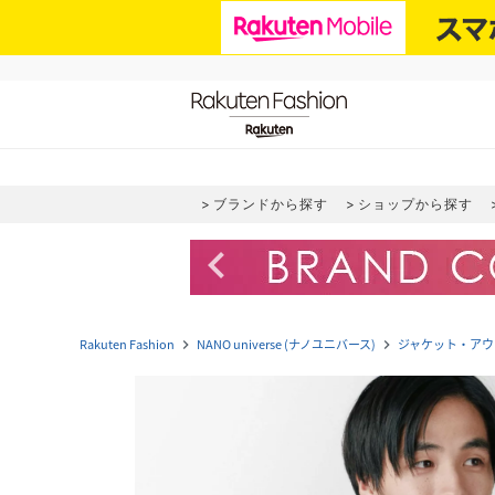
ブランドから探す
ショップから探す
navigate_before
Rakuten Fashion
NANO universe (ナノユニバース)
ジャケット・アウ
navigate_next
navigate_next