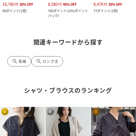
10,780
8,580
8,470
円
30
%
OFF
円
40
%
OFF
円
30
%
OFF
98
ポイント
(
1倍
)
780
ポイント
(
10%ポイント
77
ポイント
(
1倍
)
バック
)
関連キーワードから探す
search
search
長袖
ロング丈
シャツ・ブラウス
のランキング
1
2
3