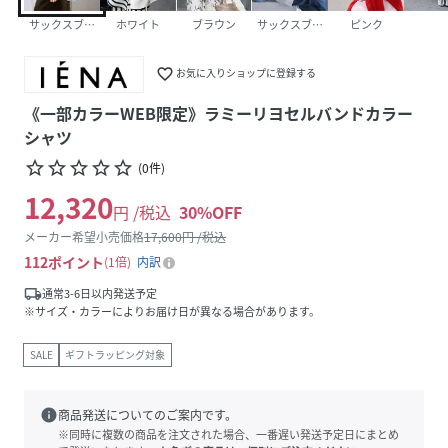
サックスブルー B
ホワイト
ブラウン
サックスブルー
ピンク
favorite_border
お気に入りショップに登録する
《一部カラーWEB限定》ラミーリヨセルバンドカラー
シャツ
star_border
star_border
star_border
star_border
star_border
(
0
件
)
12,320
円 /税込
30
%OFF
メーカー希望小売価格
17,600
円 /税込
112
ポイント
1倍
内訳
local_shipping
通常3-6日以内発送予定
※サイズ・カラーによりお届け日が異なる場合があります。
SALE
ギフトラッピング対象
info
商品発送についてのご案内です。
※同時に複数の商品を注文された場合、一番遅い発送予定日にまとめ