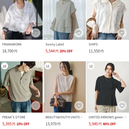
FRAMeWORK
Sonny Label
SHIPS
18,700
5,544
11,550
円
円
20
%
OFF
円
10
11
12
FREAK’S STORE
BEAUTY&YOUTH UNITED ARROWS
UNITED ARROWS green label relaxing
5,395
13,970
5,940
円
10
%
OFF
円
円
40
%
OFF