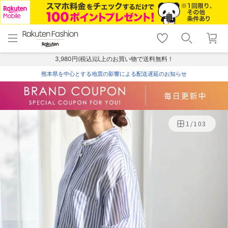
menu
home
search
favorite_border
shopping_cart
lock_outline
メニュー
トップ
検索
お気に入り
カート
ログイン
3,980円(税込)以上のお買い物で送料無料！
熊本県を中心とする地震の影響による配送遅延のお知らせ
1
/
103