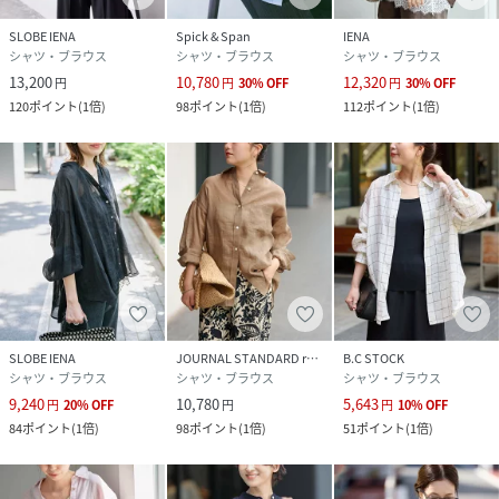
SLOBE IENA
Spick & Span
IENA
品番
RA4611_26050900078010
シャツ・ブラウス
シャツ・ブラウス
シャツ・ブラウス
(
26050900078010-049-009 RA4611
)
13,200
10,780
12,320
円
円
30
%
OFF
円
30
%
OFF
120
ポイント
(
1倍
)
98
ポイント
(
1倍
)
112
ポイント
(
1倍
)
SLOBE IENA
JOURNAL STANDARD relume
B.C STOCK
シャツ・ブラウス
シャツ・ブラウス
シャツ・ブラウス
9,240
10,780
5,643
円
20
%
OFF
円
円
10
%
OFF
84
ポイント
(
1倍
)
98
ポイント
(
1倍
)
51
ポイント
(
1倍
)