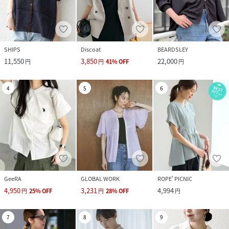
SHIPS
Discoat
BEARDSLEY
11,550
3,850
22,000
円
円
41
%
OFF
円
4
5
6
GeeRA
GLOBAL WORK
ROPE' PICNIC
4,950
3,231
4,994
円
25
%
OFF
円
28
%
OFF
円
7
8
9