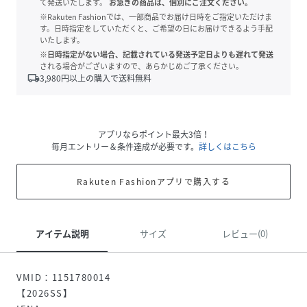
て発送いたします。
お急ぎの商品は、個別にご注文ください。
※Rakuten Fashionでは、一部商品でお届け日時をご指定いただけま
す。日時指定をしていただくと、ご希望の日にお届けできるよう手配
いたします。
※日時指定がない場合、記載されている発送予定日よりも遅れて発送
される場合がございますので、あらかじめご了承ください。
local_shipping
3,980
円以上の購入で送料無料
アプリならポイント最大3倍！
毎月エントリー＆条件達成が必要です。
詳しくはこちら
Rakuten Fashionアプリで購入する
アイテム説明
サイズ
レビュー(0)
VMID：1151780014
【2026SS】