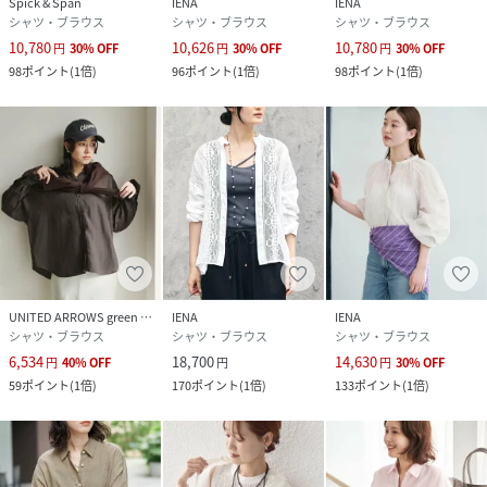
Spick & Span
IENA
IENA
シャツ・ブラウス
シャツ・ブラウス
シャツ・ブラウス
10,780
10,626
10,780
円
30
%
OFF
円
30
%
OFF
円
30
%
OFF
98
ポイント
(
1倍
)
96
ポイント
(
1倍
)
98
ポイント
(
1倍
)
UNITED ARROWS green label relaxing
IENA
IENA
シャツ・ブラウス
シャツ・ブラウス
シャツ・ブラウス
6,534
18,700
14,630
円
40
%
OFF
円
円
30
%
OFF
59
ポイント
(
1倍
)
170
ポイント
(
1倍
)
133
ポイント
(
1倍
)