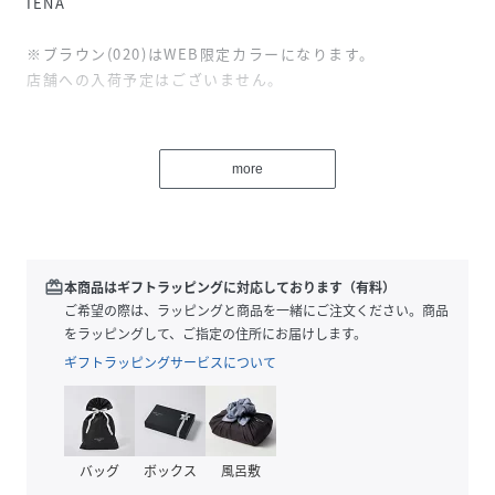
IENA
※ブラウン(020)はWEB限定カラーになります。
店舗への入荷予定はございません。
IENAの定番ラミーリヨセルシリーズに新作のバンドカラーシ
ャツが登場！
more
昨年と同じラミーリヨセルの交織素材を使用してお作りしま
した。
あえて細い糸を使用することで、リヨセルの特徴である落ち
感が強くなりすぎず、ラミーの清涼感を生かした薄く軽い生
地が実現。
redeem
本商品はギフトラッピングに対応しております（有料）
時間をかけて丁寧に染め、ふくらみ感と自然な洗い感をプラ
ご希望の際は、ラッピングと商品を一緒にご注文ください。商品
スしています。
をラッピングして、ご指定の住所にお届けします。
製品洗いをしているので、ナチュラルな風合いをお楽しみい
ギフトラッピングサービスについて
ただけるのもこだわりです。
デザインは、首元をすっきりと見せるバンドカラー仕様。
きちんと感がありながらも程よく力の抜けた印象で、シャツ
スタイルを上品に仕上げてくれます。
バッグ
ボックス
風呂敷
胸元のポケット下にはさりげなく施した刺繍をアクセントと