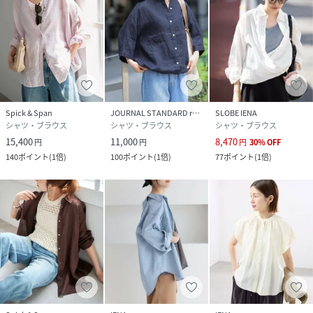
Spick & Span
JOURNAL STANDARD relume
SLOBE IENA
シャツ・ブラウス
シャツ・ブラウス
シャツ・ブラウス
15,400
11,000
8,470
円
円
円
30
%
OFF
140
ポイント
(
1倍
)
100
ポイント
(
1倍
)
77
ポイント
(
1倍
)