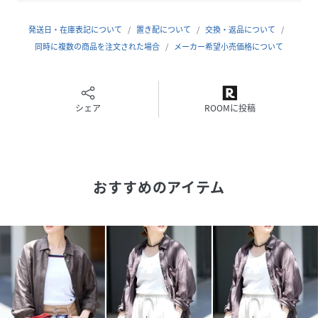
してプラス。
主張しすぎないミニマルなデザインの中に、IENAらしい遊び
発送日・在庫表記について
置き配について
交換・返品について
心と特別感を添えています。
同時に複数の商品を注文された場合
メーカー希望小売価格について
ゆとりを持たせたシルエットと、ヒップまでかかる着丈で、
体のラインを拾いにくく、一枚でさらりと着ても様になる一
着。
前を閉じてトップスとしてはもちろん、ボタンを開けて羽織
シェア
ROOMに投稿
りとしても活躍します。
無地は素材の軽やかさを、ストライプは爽やかな表情を楽し
め、デイリーからお仕事シーンまで幅広く対応する、汎用性
の高いシャツです。
おすすめのアイテム
※シリーズもございます。
ラミーリヨセル2wayシャツ（品番：26050900080010）
ラミーリヨセルノーカラーブラウス（品番：
26051900063010）
ラミーリヨセルショートシャツ（品番：26050900079010）
＊＊＊＊＊＊＊＊＊＊＊＊＊＊＊＊＊＊＊＊＊＊