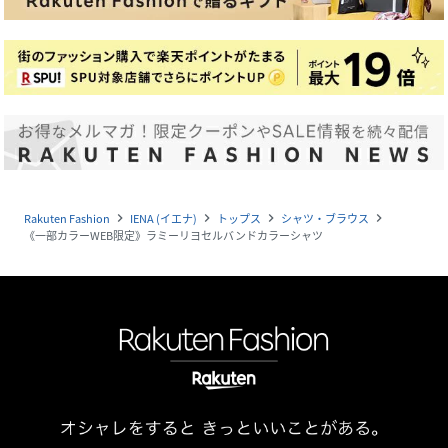
Rakuten Fashion
IENA (イエナ)
トップス
シャツ・ブラウス
navigate_next
navigate_next
navigate_next
navigate_next
《一部カラーWEB限定》ラミーリヨセルバンドカラーシャツ