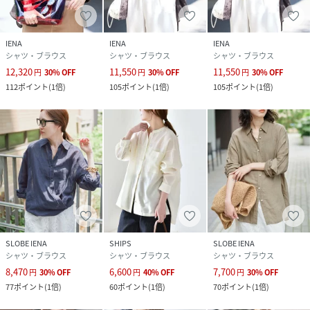
透け感：ややあり
裏地：なし
伸縮性：なし
IENA
IENA
IENA
光沢感：なし
シャツ・ブラウス
シャツ・ブラウス
シャツ・ブラウス
生地の厚さ：やや薄手
12,320
11,550
11,550
円
30
%
OFF
円
30
%
OFF
円
30
%
OFF
＊＊＊＊＊＊＊＊＊＊＊＊＊＊＊＊＊＊＊＊＊＊
112
ポイント
(
1倍
)
105
ポイント
(
1倍
)
105
ポイント
(
1倍
)
※取り扱いについては、商品についている品質表示でご確認
ください。
※こちらの商品は、IENAでの取り扱いになります。
直接店舗へお問い合わせの際はIENA店舗へお願い致します。
※照明の関係により、実際よりも色味が違って見える場合が
あります。
またパソコン・スマートフォンなどの環境により、若干製品
SLOBE IENA
SHIPS
SLOBE IENA
シャツ・ブラウス
シャツ・ブラウス
シャツ・ブラウス
と画像のカラーが異なる場合もございます。
8,470
6,600
7,700
予めご了承ください。
円
30
%
OFF
円
40
%
OFF
円
30
%
OFF
77
ポイント
(
1倍
)
60
ポイント
(
1倍
)
70
ポイント
(
1倍
)
※商品の色味は、商品アップ画像をご参照ください。