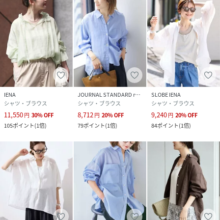
ホワイト着用スタッフ身長：162cm着用サイズ：フリー
ブラウン着用スタッフ身長：161cm着用サイズ：フリー
サックスブルー着用スタッフ身長：159cm、160cm着用サ
イズ：フリー
サックスブルーB着用スタッフ身長：160cm着用サイズ：フ
リー
ピンク着用スタッフ身長：160cm着用サイズ：フリー
詳細着用スタッフ身長：163cm着用サイズ：フリー
IENA
JOURNAL STANDARD relume
SLOBE IENA
シャツ・ブラウス
シャツ・ブラウス
シャツ・ブラウス
11,550
8,712
9,240
性別タイプ
レディース
円
30
%
OFF
円
20
%
OFF
円
20
%
OFF
105
ポイント
(
1倍
)
79
ポイント
(
1倍
)
84
ポイント
(
1倍
)
原産国
中国
素材
本体:ラミー62%、再生繊維（リヨセル）38% 刺
繍糸 上糸:レーヨン100% 刺繍糸 下糸:ポリエ
ステル100%
サイズ
フリー
クリーニング
本体:手洗い可能