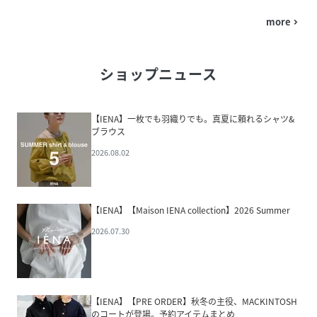
more
navigate_next
ショップニュース
【IENA】一枚でも羽織りでも。真夏に頼れるシャツ&
ブラウス
2026.08.02
【IENA】【Maison IENA collection】2026 Summer
2026.07.30
【IENA】【PRE ORDER】秋冬の主役、MACKINTOSH
のコートが登場。予約アイテムまとめ