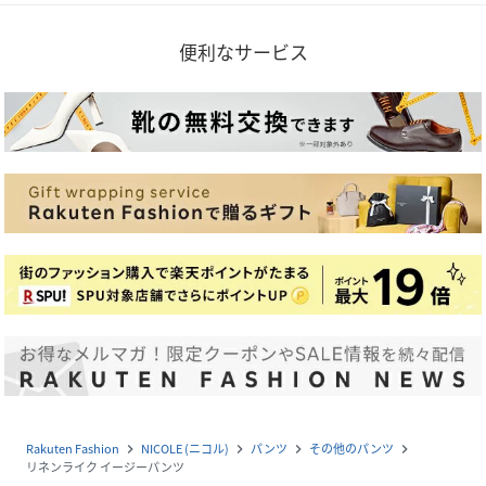
便利なサービス
Rakuten Fashion
NICOLE (ニコル)
パンツ
その他のパンツ
navigate_next
navigate_next
navigate_next
navigate_next
リネンライク イージーパンツ