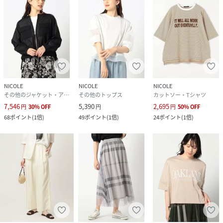
NICOLE
NICOLE
NICOLE
その他のジャケット・アウター
その他のトップス
カットソー・Tシャツ
7,546
5,390
2,695
円
30
%
OFF
円
円
50
%
OFF
68
ポイント
(
1倍
)
49
ポイント
(
1倍
)
24
ポイント
(
1倍
)