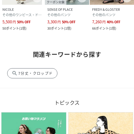
クーポン対象
NICOLE
SENSE OF PLACE
FREDY & GLOSTER
その他のワンピース・ドレス
その他のパンツ
その他のパンツ
5,500
3,300
7,260
円
50
%
OFF
円
50
%
OFF
円
40
%
OFF
50
ポイント
(
1倍
)
30
ポイント
(
1倍
)
66
ポイント
(
1倍
)
関連キーワードから探す
search
7分丈・クロップド
トピックス