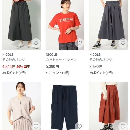
性別タイプ
レディース
原産国
中国
素材
レーヨン54％ ポリエステル43％ ポリウレタ
ン3％
NICOLE
NICOLE
NICOLE
サイズ
99(FREE)
その他のパンツ
カットソー・Tシャツ
その他のパンツ
4,345
5,390
8,690
円
50
%
OFF
円
円
クリーニング
手洗い・ドライ
39
ポイント
(
1倍
)
49
ポイント
(
1倍
)
79
ポイント
(
1倍
)
品番
RA2911_6107
(
6107-5103-18-99 RA2911
)