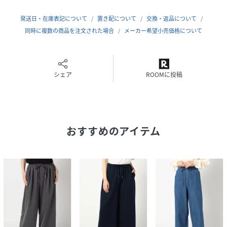
＊ウエストゴム+紐調整可能
＊両脇ポケットあり
発送日・在庫表記について
置き配について
交換・返品について
＊両尻にポケットあり
同時に複数の商品を注文された場合
メーカー希望小売価格について
■fabric
……………………
シェア
ROOMに投稿
透け感：ベージュのみ多少あり
裏地：なし
伸縮性：多少あり
光沢感：なし
おすすめのアイテム
生地の厚さ：薄い
洗濯方法：手洗い可
……………………
＊メーカー品番：6107-8002リネンライク 半袖シャツとセ
ットアップ着用が可能です。
※詳しいお手入れ方法は商品タグをご参照ください
■coordinate