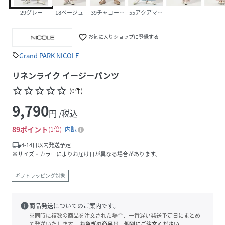
29グレー
18ベージュ
39チャコールグレー
55アクアマリン
favorite_border
お気に入りショップに登録する
Grand PARK NICOLE
sell
リネンライク イージーパンツ
star_border
star_border
star_border
star_border
star_border
(
0
件
)
9,790
円 /税込
89
ポイント
1倍
内訳
local_shipping
4-14日以内発送予定
※サイズ・カラーによりお届け日が異なる場合があります。
ギフトラッピング対象
info
商品発送についてのご案内です。
※同時に複数の商品を注文された場合、一番遅い発送予定日にまとめ
て発送いたします。
お急ぎの商品は、個別にご注文ください。