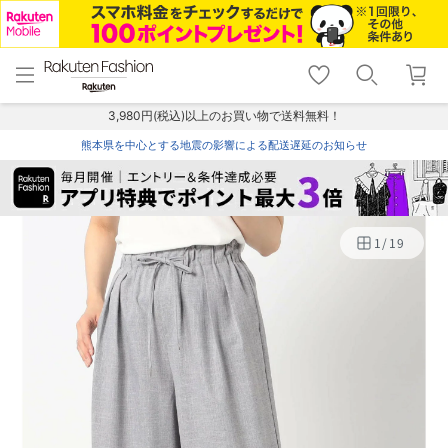
menu
home
search
favorite_border
shopping_cart
lock_outline
メニュー
トップ
検索
お気に入り
カート
ログイン
3,980円(税込)以上のお買い物で送料無料！
熊本県を中心とする地震の影響による配送遅延のお知らせ
1
/
19