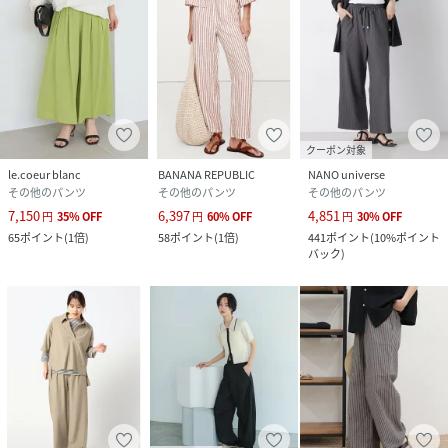
クーポン対象
le.coeur blanc
BANANA REPUBLIC
NANO universe
その他のパンツ
その他のパンツ
その他のパンツ
7,150
6,397
4,851
円
35
%
OFF
円
60
%
OFF
円
30
%
OFF
65
ポイント
(
1倍
)
58
ポイント
(
1倍
)
441
ポイント
(
10%ポイント
バック
)