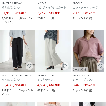
UNITED ARROWS
NICOLE
NICOLE
その他のパンツ
ロング・マキシスカート
カットソー・Tシャツ
11,946
3,245
2,475
円
40
%
OFF
円
50
%
OFF
円
50
%
OFF
1,086
ポイント
(
10%ポイン
29
ポイント
(
1倍
)
22
ポイント
(
1倍
)
トバック
)
クーポン対象
BEAUTY&YOUTH UNITED ARROWS
BEAMS HEART
NICOLE CLUB
その他のパンツ
その他のパンツ
シャツ・ブラウス
10,472
4,554
3,465
円
30
%
OFF
円
40
%
OFF
円
30
%
OFF
952
ポイント
(
10%ポイント
41
ポイント
(
1倍
)
31
ポイント
(
1倍
)
バック
)