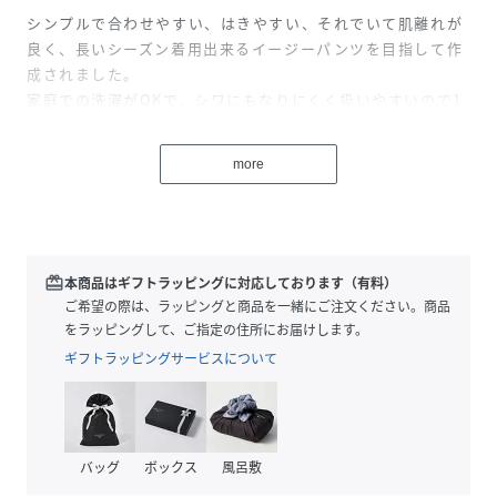
シンプルで合わせやすい、はきやすい、それでいて肌離れが
良く、長いシーズン着用出来るイージーパンツを目指して作
成されました。
家庭での洗濯がOKで、シワにもなりにくく扱いやすいので1
本あると便利なパンツです。
生地目が杢調で表情があります。
more
同じ素材を使用した、半袖シャツはセットアップ着用が可能
です。
■point
前にタックが入り、背面に片玉縁ポケットが付いたスラック
redeem
本商品はギフトラッピングに対応しております（有料）
スのようなシルエットです。
ご希望の際は、ラッピングと商品を一緒にご注文ください。商品
ウエストゴムのイージーな作りですが、きちんと見えする素
をラッピングして、ご指定の住所にお届けします。
材なので、トップス次第でベーシックなコーデも可能です。
ギフトラッピングサービスについて
履きやすさ、コーディネートのしやすさが兼ね備わった、デ
イリー使いの味方としてあると心強いパンツです。
■detail
バッグ
ボックス
風呂敷
＊フロント2タック