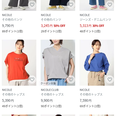
＊カジュアルからベーシックまで幅広くコーディネート可能
です。
NICOLE
NICOLE
NICOLE
＊春から夏も活躍
その他のパンツ
その他のパンツ
ジーンズ・デニムパンツ
＊カジュアル通勤OK
9,790
3,245
5,313
円
円
50
%
OFF
円
30
%
OFF
89
ポイント
(
1倍
)
29
ポイント
(
1倍
)
48
ポイント
(
1倍
)
※画像の商品はサンプルです。実際の商品とは仕様・加工・
サイズ・素材が若干異なる場合がございます。
※掲載画像の商品の色味は、撮影場所や光の当たり具合など
により色味が異なって見える場合がございます。
商品の色味は、生地アップの画像をご参照ください。
また、お客様のお使いのPC・スマートフォン等のモニター環
境などにより色味が異なって見える場合がございます。予め
ご了承の上ご注文ください。
18ベージュ：165cmB80W58H90着用サイズ：99(FREE)
クーポン対象
29グレー：165cmB80W58H90着用サイズ：99(FREE)
NICOLE
NICOLE CLUB
NICOLE
その他のトップス
その他のトップス
その他のトップス
39チャコールグレー：165cmB80W58H90着用サイズ：
5,390
9,900
7,590
99(FREE)
円
円
円
49
ポイント
(
1倍
)
90
ポイント
(
1倍
)
69
ポイント
(
1倍
)
55アクアマリン：165cmB80W58H90着用サイズ：
99(FREE)