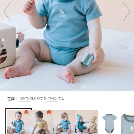
在庫：
60-70
残りわずか
70-80
なし