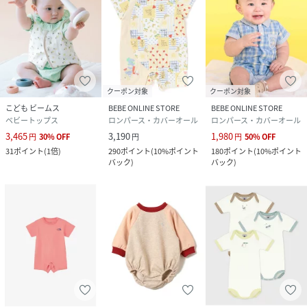
クーポン対象
クーポン対象
こども ビームス
BEBE ONLINE STORE
BEBE ONLINE STORE
ベビートップス
ロンパース・カバーオール
ロンパース・カバーオール
3,465
3,190
1,980
円
30
%
OFF
円
円
50
%
OFF
31
ポイント
(
1倍
)
290
ポイント
(
10%ポイント
180
ポイント
(
10%ポイント
バック
)
バック
)