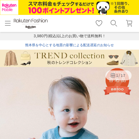
menu
home
search
favorite_border
shopping_cart
lock_outline
メニュー
トップ
検索
お気に入り
カート
ログイン
3,980円(税込)以上のお買い物で送料無料！
熊本県を中心とする地震の影響による配送遅延のお知らせ
1
/
17