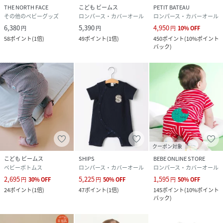
THE NORTH FACE
こども ビームス
PETIT BATEAU
その他のベビーグッズ
ロンパース・カバーオール
ロンパース・カバーオール
6,380
5,390
4,950
円
円
円
10
%
OFF
58
ポイント
(
1倍
)
49
ポイント
(
1倍
)
450
ポイント
(
10%ポイント
バック
)
クーポン対象
こども ビームス
SHIPS
BEBE ONLINE STORE
ベビーボトムス
ロンパース・カバーオール
ロンパース・カバーオール
2,695
5,225
1,595
円
30
%
OFF
円
50
%
OFF
円
50
%
OFF
24
ポイント
(
1倍
)
47
ポイント
(
1倍
)
145
ポイント
(
10%ポイント
バック
)