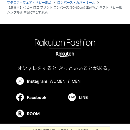
マタニティウェア・ベビー用品
ロンパース・カバーオール
navigate_next
navigate_next
【洗濯可】ベビー ロゴ プリント ロンパース (60~80cm) 出産祝い ギフト ベビー服
シンプル 新生児 0才 1才 肌着
Instagram
WOMEN
/
MEN
Facebook
LINE
ROOM