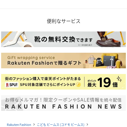
便利なサービス
Rakuten Fashion
こども ビームス (コドモ ビームス)
navigate_next
navigate_next