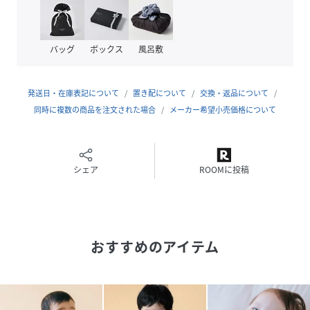
色味と異なって見える場合がございます。予めご了承くださ
い。
※商品の色味は商品単体で撮影した画像をご参照ください。
バッグ
ボックス
風呂敷
こどもビームス/コドモビームス
こどもたちの豊かな感性や想像力を、よりいっそう伸ばすき
発送日・在庫表記について
置き配について
交換・返品について
っかけになるモノやコトを提案する〈こどもビームス〉。
同時に複数の商品を注文された場合
メーカー希望小売価格について
日々成長するこどもとのかけがえのない時間が心豊かで、も
っと素晴らしいものになるようなモノやコトを提案していま
す。
シェア
ROOMに投稿
性別タイプ
キッズ
原産国
中国製
おすすめのアイテム
素材
コットン100
%
サイズ
60-70、70-80