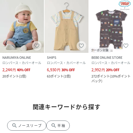
クーポン対象
NARUMIYA ONLINE
SHIPS
BEBE ONLINE STORE
ロンパース・カバーオール
ロンパース・カバーオール
ロンパース・カバーオール
2,244
6,930
2,992
円
40
%
OFF
円
30
%
OFF
円
20
%
OFF
20
ポイント
(
1倍
)
63
ポイント
(
1倍
)
272
ポイント
(
10%ポイント
バック
)
関連キーワードから探す
search
search
ノースリーブ
半袖