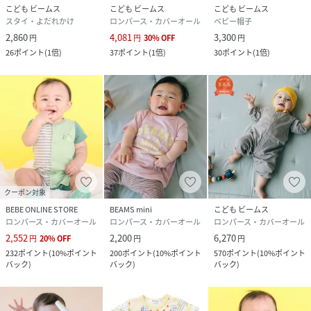
こども ビームス
こども ビームス
こども ビームス
スタイ・よだれかけ
ロンパース・カバーオール
ベビー帽子
2,860
4,081
3,300
円
円
30
%
OFF
円
26
ポイント
(
1倍
)
37
ポイント
(
1倍
)
30
ポイント
(
1倍
)
クーポン対象
BEBE ONLINE STORE
BEAMS mini
こども ビームス
ロンパース・カバーオール
ロンパース・カバーオール
ロンパース・カバーオール
2,552
2,200
6,270
円
20
%
OFF
円
円
232
ポイント
(
10%ポイント
200
ポイント
(
10%ポイント
570
ポイント
(
10%ポイント
バック
)
バック
)
バック
)