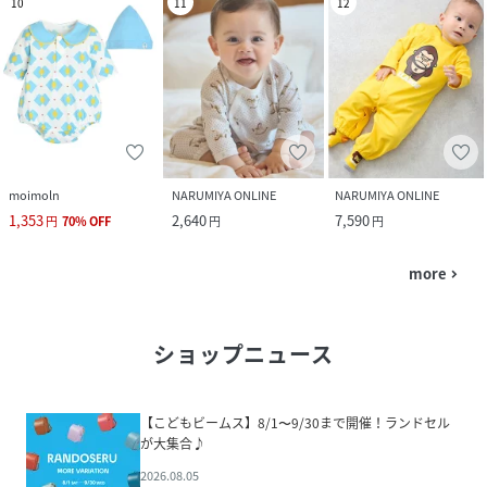
10
11
12
moimoln
NARUMIYA ONLINE
NARUMIYA ONLINE
1,353
2,640
7,590
円
70
%
OFF
円
円
more
navigate_next
ショップニュース
【こどもビームス】8/1〜9/30まで開催！ランドセル
が大集合♪
2026.08.05