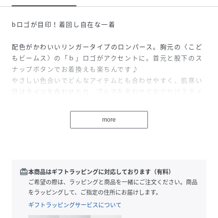
bロゴが目印！着回し自在な一着
配色がかわいいリンガータイプのロンパース。胸元の〈こど
もビームス〉の「ｂ」ロゴがアクセントに。首元と股下のス
ナップボタンでお着換えも楽ちんです♪
やさしい色合いでどんなアイテムとも合わせやすく、肌寒い
日はタイツを合わせたり、ブルマを合わせておでかけスタイ
ルにもおすすめです。
more
【対象年齢：およそ新生児～1歳】
YELLOWModel：H71（cm）Size：70
SAXModel：H71（cm）Size：70
redeem
本商品はギフトラッピングに対応しております（有料）
※デリケートな赤ちゃんのお肌を守るために、着用前の水通
ご希望の際は、ラッピングと商品を一緒にご注文ください。商品
しをおすすめいたします
をラッピングして、ご指定の住所にお届けします。
ギフトラッピングサービスについて
※光の当たり具合やパソコンなどの閲覧環境によって実際の