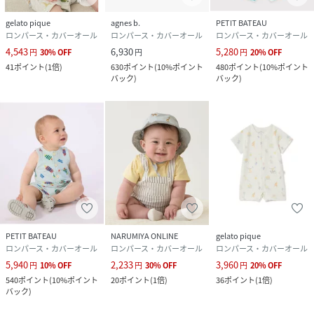
gelato pique
agnes b.
PETIT BATEAU
ロンパース・カバーオール
ロンパース・カバーオール
ロンパース・カバーオール
4,543
6,930
5,280
円
30
%
OFF
円
円
20
%
OFF
41
ポイント
(
1倍
)
630
ポイント
(
10%ポイント
480
ポイント
(
10%ポイント
バック
)
バック
)
PETIT BATEAU
NARUMIYA ONLINE
gelato pique
ロンパース・カバーオール
ロンパース・カバーオール
ロンパース・カバーオール
5,940
2,233
3,960
円
10
%
OFF
円
30
%
OFF
円
20
%
OFF
540
ポイント
(
10%ポイント
20
ポイント
(
1倍
)
36
ポイント
(
1倍
)
バック
)