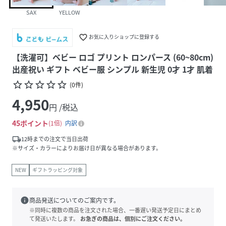
SAX
YELLOW
favorite_border
お気に入りショップに登録する
【洗濯可】ベビー ロゴ プリント ロンパース (60~80cm)
出産祝い ギフト ベビー服 シンプル 新生児 0才 1才 肌着
star_border
star_border
star_border
star_border
star_border
(
0
件
)
4,950
円 /税込
45
ポイント
1倍
内訳
local_shipping
12時までの注文で当日出荷
※サイズ・カラーによりお届け日が異なる場合があります。
NEW
ギフトラッピング対象
info
商品発送についてのご案内です。
※同時に複数の商品を注文された場合、一番遅い発送予定日にまとめ
て発送いたします。
お急ぎの商品は、個別にご注文ください。