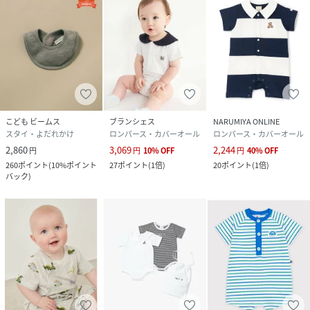
こども ビームス
ブランシェス
NARUMIYA ONLINE
スタイ・よだれかけ
ロンパース・カバーオール
ロンパース・カバーオール
2,860
3,069
2,244
円
円
10
%
OFF
円
40
%
OFF
260
ポイント
(
10%ポイント
27
ポイント
(
1倍
)
20
ポイント
(
1倍
)
バック
)