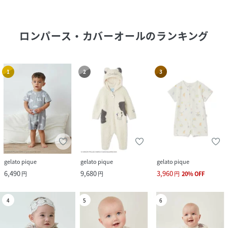
ロンパース・カバーオール
のランキング
1
2
3
gelato pique
gelato pique
gelato pique
6,490
9,680
3,960
円
円
円
20
%
OFF
4
5
6