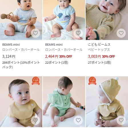
品番
RA2433_55
(
55-28-0185-491-70-08 RA2433
)
BEAMS mini
BEAMS mini
こども ビームス
ロンパース・カバーオール
ロンパース・カバーオール
ベビートップス
3,124
2,464
3,003
円
円
30
%
OFF
円
30
%
OFF
284
ポイント
(
10%ポイント
22
ポイント
(
1倍
)
27
ポイント
(
1倍
)
バック
)