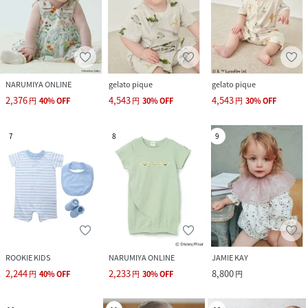
NARUMIYA ONLINE
gelato pique
gelato pique
2,376
4,543
4,543
円
40
%
OFF
円
30
%
OFF
円
30
%
OFF
7
8
9
ROOKIE KIDS
NARUMIYA ONLINE
JAMIE KAY
2,244
2,233
8,800
円
40
%
OFF
円
30
%
OFF
円